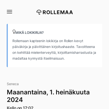
Siirry
suoraan
ROLLEMAA
sisältöön
MIKÄ LOKIKIRJA?
Rollemaan kapteenin lokikirja on Rollen kevyt
päiväkirja ja päivittäinen kirjoitushaaste. Tavoitteena
on kehittää mielenterveyttä, kirjoittamisharrastusta ja
madaltaa kynnystä itseilmaisuun.
Seneca
Maanantaina, 1. heinäkuuta
2024
Kello on 17:02