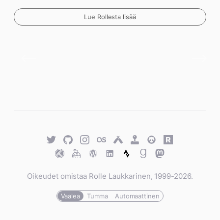
Lue Rollesta lisää
Twitter
GitHub
Twitter
Last.fm
Untappd
Retro
Overwatch
Rawg.io
Achievements
Trakt
Keybase
WordPress
WordPress
Strava
Goodreads
Mastodon
Oikeudet omistaa Rolle Laukkarinen, 1999-2026.
Vaalea
Tumma
Automaattinen