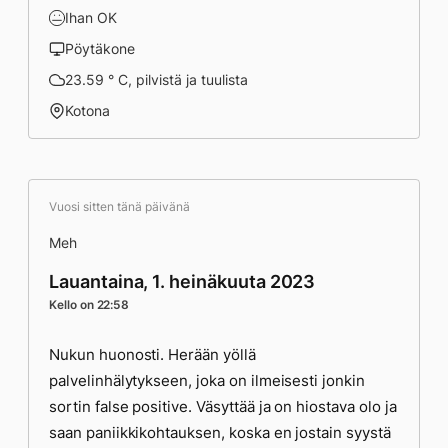
Ihan OK
Pöytäkone
23.59 ° C, pilvistä ja tuulista
Kotona
Vuosi sitten tänä päivänä
Meh
Lauantaina, 1. heinäkuuta 2023
Kello on 22:58
Nukun huonosti. Herään yöllä
palvelinhälytykseen, joka on ilmeisesti jonkin
sortin false positive. Väsyttää ja on hiostava olo ja
saan paniikkikohtauksen, koska en jostain syystä