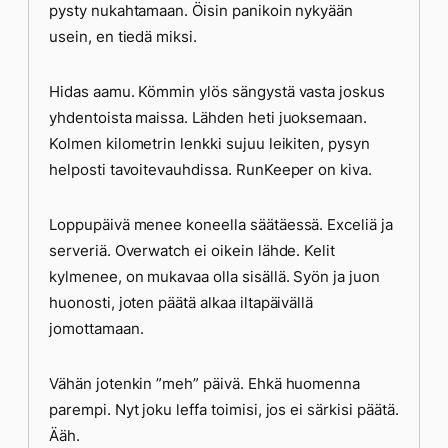
pysty nukahtamaan. Öisin panikoin nykyään
usein, en tiedä miksi.
Hidas aamu. Kömmin ylös sängystä vasta joskus
yhdentoista maissa. Lähden heti juoksemaan.
Kolmen kilometrin lenkki sujuu leikiten, pysyn
helposti tavoitevauhdissa. RunKeeper on kiva.
Loppupäivä menee koneella säätäessä. Exceliä ja
serveriä. Overwatch ei oikein lähde. Kelit
kylmenee, on mukavaa olla sisällä. Syön ja juon
huonosti, joten päätä alkaa iltapäivällä
jomottamaan.
Vähän jotenkin ”meh” päivä. Ehkä huomenna
parempi. Nyt joku leffa toimisi, jos ei särkisi päätä.
Ääh.