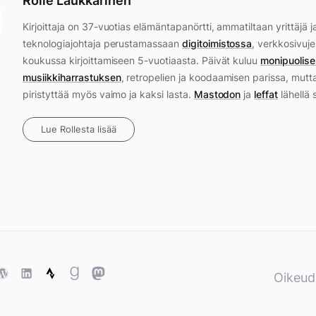
Rolle Laukkarinen
Kirjoittaja on 37-vuotias elämäntapanörtti, ammatiltaan yrittäjä j
teknologiajohtaja perustamassaan
digitoimistossa
, verkkosivuje
koukussa kirjoittamiseen 5-vuotiaasta. Päivät kuluu
monipuolise
musiikkiharrastuksen
, retropelien ja koodaamisen parissa, mutt
piristyttää myös vaimo ja kaksi lasta.
Mastodon
ja
leffat
lähellä 
Lue Rollesta lisää
ase
WordPress
WordPress
Strava
Goodreads
Mastodon
Oikeud