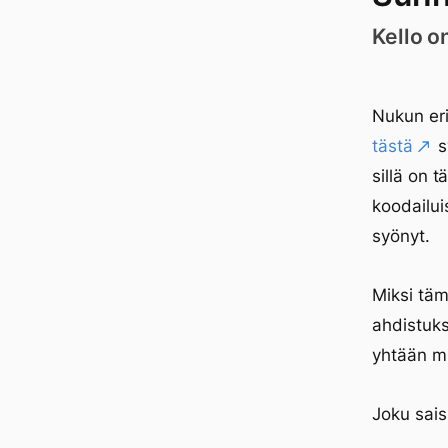
Kello o
Nukun er
tästä
s
sillä on 
koodailui
syönyt.
Miksi täm
ahdistuks
yhtään m
Joku sais