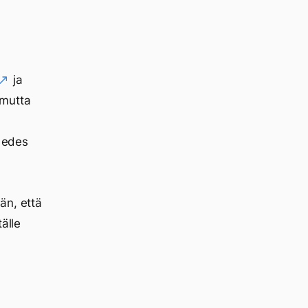
ja
 mutta
e edes
än, että
älle