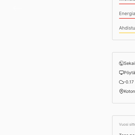
Maana
Energi
Ahdist
Sekai
Pöyt
-0.17 
Koto
Vuosi sit