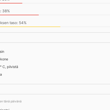
ntai
a: 38%
uksen taso: 54%
sin
äkone
° C, pilvistä
na
ten tänä päivänä