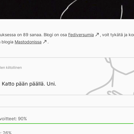
ituksessa on 89 sanaa. Blogi on osa
Fediversumia
, voit tykätä ja 
a blogia
Mastodonissa
.
en kiitollinen
 Katto pään päällä. Uni.
ivän saavutukset kirjoittamishetkeen (23:54) mennessä
voitteet: 90%
a: 26%