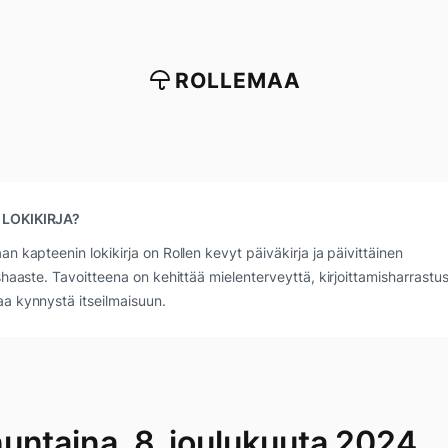
ROLLEMAA
 LOKIKIRJA?
an kapteenin lokikirja on Rollen kevyt päiväkirja ja päivittäinen
ushaaste. Tavoitteena on kehittää mielenterveyttä, kirjoittamisharrastus
a kynnystä itseilmaisuun.
untaina, 8. joulukuuta 2024