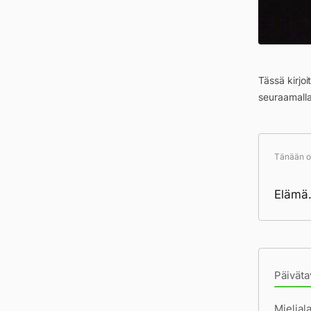
Tässä kirjo
seuraamall
Tänään ol
Elämä.
Pä
Päiväta
Mielial