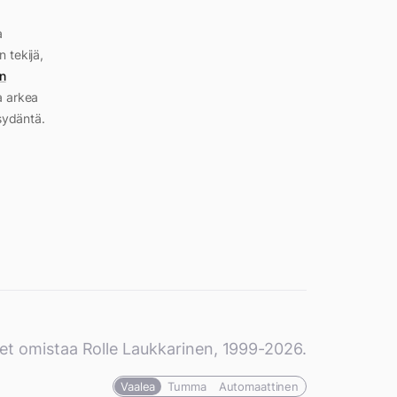
a
n tekijä,
n
a arkea
sydäntä.
et omistaa Rolle Laukkarinen, 1999-2026.
Vaalea
Tumma
Automaattinen