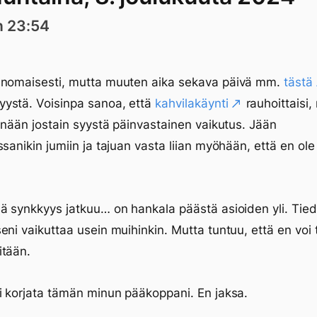
n 23:54
inomaisesti, mutta muuten aika sekava päivä mm.
tästä
yystä. Voisinpa sanoa, että
kahvilakäynti
rauhoittaisi,
tänään jostain syystä päinvastainen vaikutus. Jään
ssanikin jumiin ja tajuan vasta liian myöhään, että en ol
ä synkkyys jatkuu… on hankala päästä asioiden yli. Tied
eni vaikuttaa usein muihinkin. Mutta tuntuu, että en voi t
itään.
i korjata tämän minun pääkoppani. En jaksa.