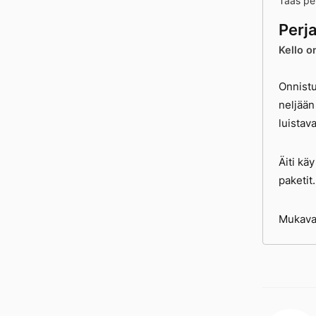
Taas per
Perj
Kello o
Onnistu
neljään
luistav
Äiti käy
paketit.
Mukavaa