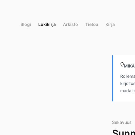
Siirry
suoraan
sisältöön
Blogi
Lokikirja
Arkisto
Tietoa
Kirja
MIKÄ
Rollema
kirjoit
madalta
Sekavuus
Sunn