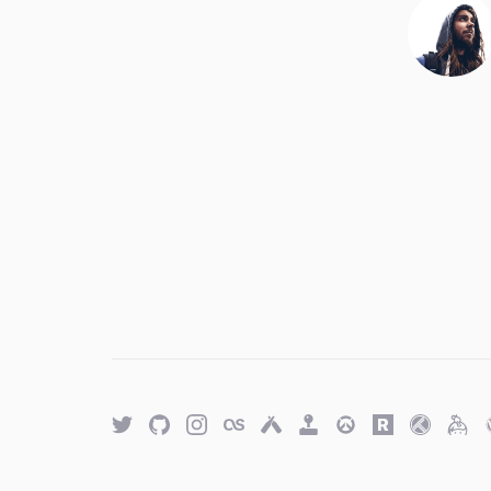
Twitter
GitHub
Twitter
Last.fm
Untappd
Retro
Overwatch
Rawg.io
Trakt
Keyb
Achievements