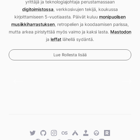
yrittäjä ja teknologiajohtaja perustamassaan
digitoimistossa
, verkkosivujen tekijä, koukussa
kirjoittamiseen 5-vuotiaasta. Päivät kuluu
monipuolisen
musiikkiharrastuksen
, retropelien ja koodaamisen parissa,
mutta arkea piristyttää myös vaimo ja kaksi lasta.
Mastodon
ja
leffat
lähellä sydäntä.
Lue Rollesta lisää
Twitter
GitHub
Twitter
Last.fm
Untappd
Retro
Overwatch
Rawg.io
Achievements