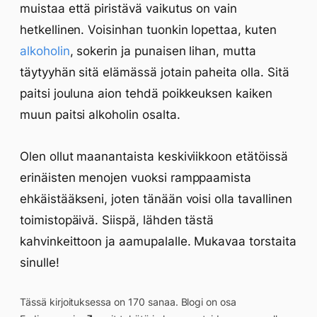
muistaa että piristävä vaikutus on vain
hetkellinen. Voisinhan tuonkin lopettaa, kuten
alkoholin
, sokerin ja punaisen lihan, mutta
täytyyhän sitä elämässä jotain paheita olla. Sitä
paitsi jouluna aion tehdä poikkeuksen kaiken
muun paitsi alkoholin osalta.
Olen ollut maanantaista keskiviikkoon etätöissä
erinäisten menojen vuoksi ramppaamista
ehkäistääkseni, joten tänään voisi olla tavallinen
toimistopäivä. Siispä, lähden tästä
kahvinkeittoon ja aamupalalle. Mukavaa torstaita
sinulle!
Tässä kirjoituksessa on 170 sanaa. Blogi on osa