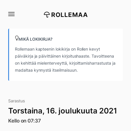
Siirry
suoraan
ROLLEMAA
sisältöön
MIKÄ LOKIKIRJA?
Rollemaan kapteenin lokikirja on Rollen kevyt
päiväkirja ja päivittäinen kirjoitushaaste. Tavoitteena
on kehittää mielenterveyttä, kirjoittamisharrastusta ja
madaltaa kynnystä itseilmaisuun.
Sarastus
Torstaina, 16. joulukuuta 2021
Kello on 07:37