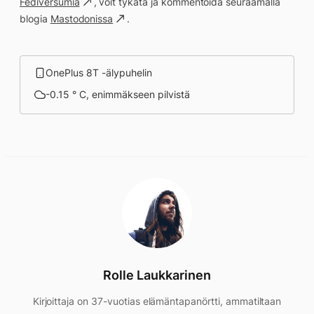
Fediversumia
, voit tykätä ja kommentoida seuraamalla
blogia
Mastodonissa
.
OnePlus 8T -älypuhelin
-0.15 ° C, enimmäkseen pilvistä
Rolle Laukkarinen
Kirjoittaja on 37-vuotias elämäntapanörtti, ammatiltaan