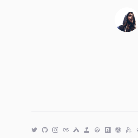
Twitter
GitHub
Twitter
Last.fm
Untappd
Retro
Overwatch
Rawg.io
Trakt
Keyb
Achievements