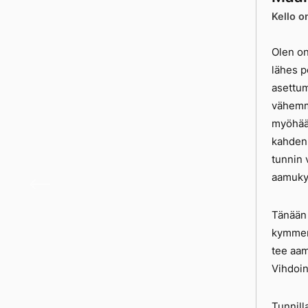
Kello o
Olen on
lähes p
asettum
vähemmä
myöhään
kahden 
tunnin 
Somet
aamukym
Tänään 
kymmene
tee aam
Vihdoin
Tunnill