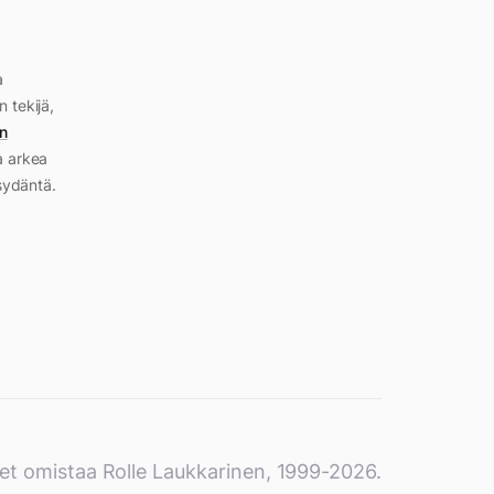
a
n tekijä,
n
a arkea
sydäntä.
et omistaa Rolle Laukkarinen, 1999-2026.