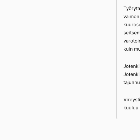
Työrytm
vaimoni
kuuroso
seitsem
varoto
kuin mu
Jotenki
Jotenki
tajunnu
Vireyst
kuuluu 