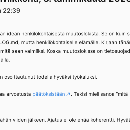
n 22:39
än idean henkilökohtaisesta muutoslokista. Se on kuin s
G.md, mutta henkilökohtaiselle elämälle. Kirjaan tähä
n mitä saan valmiiksi. Koska muutoslokissa on tietosuoja
äällä.
n osoittautunut todella hyväksi työkaluksi.
saa arvostusta
päätöksistään
. Tekisi mieli sanoa ”mitä
ähän viiden jälkeen. Ajatus ei ole enää koherentti. Hyvä