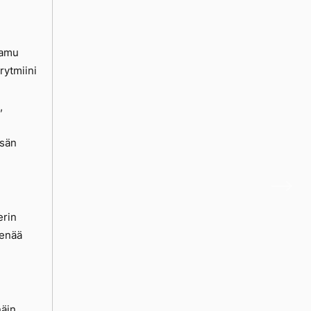
aamu
rytmiini
,
ksän
erin
 enää
äin,