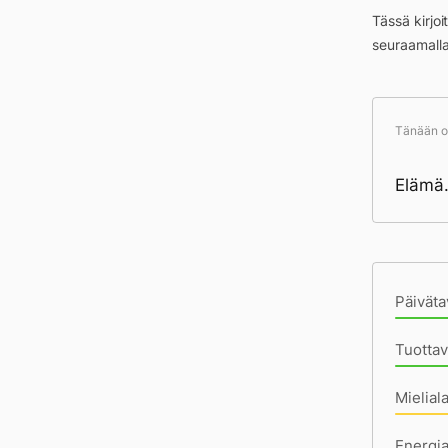
Tässä kirjo
seuraamall
Tänään ol
Elämä.
Pä
Päiväta
Tuottav
Mielial
Energi