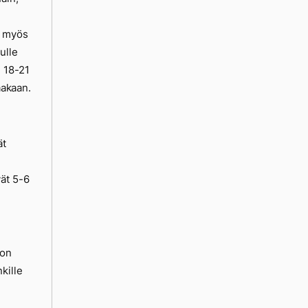
yt myös
ulle
n 18-21
aakaan.
ät
ät 5-6
 on
kille