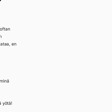
oftan
n
dataa, en
 minä
ä yötä!