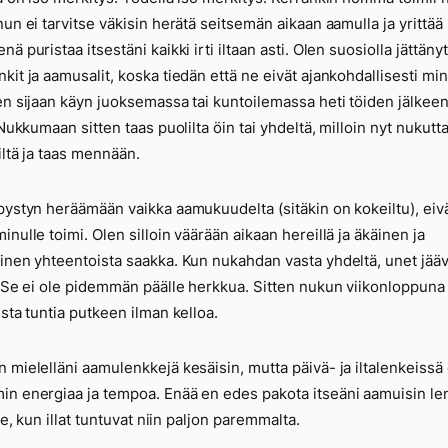
nun ei tarvitse väkisin herätä seitsemän aikaan aamulla ja yrittää
ä puristaa itsestäni kaikki irti iltaan asti. Olen suosiolla jättän
kit ja aamusalit, koska tiedän että ne eivät ajankohdallisesti min
en sijaan käyn juoksemassa tai kuntoilemassa heti töiden jälkee
. Nukkumaan sitten taas puolilta öin tai yhdeltä, milloin nyt nukutt
iltä ja taas mennään.
pystyn heräämään vaikka aamukuudelta (sitäkin on kokeiltu), eiv
inulle toimi. Olen silloin väärään aikaan hereillä ja äkäinen ja
inen yhteentoista saakka. Kun nukahdan vasta yhdeltä, unet jääv
. Se ei ole pidemmän päälle herkkua. Sitten nukun viikonloppuna
ista tuntia putkeen ilman kelloa.
 mielelläni aamulenkkejä kesäisin, mutta päivä- ja iltalenkeissä
n energiaa ja tempoa. Enää en edes pakota itseäni aamuisin len
lle, kun illat tuntuvat niin paljon paremmalta.