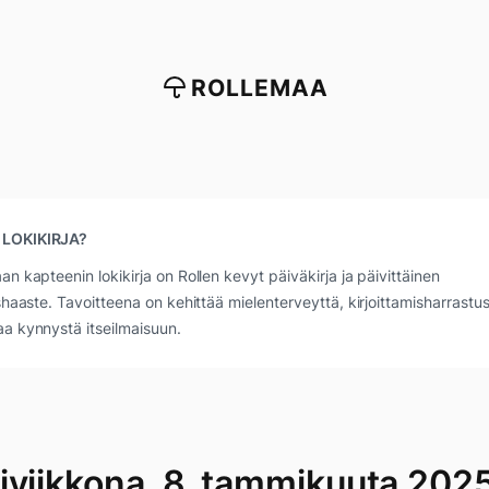
ROLLEMAA
 LOKIKIRJA?
an kapteenin lokikirja on Rollen kevyt päiväkirja ja päivittäinen
ushaaste. Tavoitteena on kehittää mielenterveyttä, kirjoittamisharrastus
a kynnystä itseilmaisuun.
iviikkona, 8. tammikuuta 202