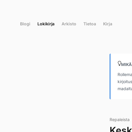
Siirry
suoraan
sisältöön
Blogi
Lokikirja
Arkisto
Tietoa
Kirja
MIKÄ
Rollema
kirjoit
madalta
Repaleista
Kesk