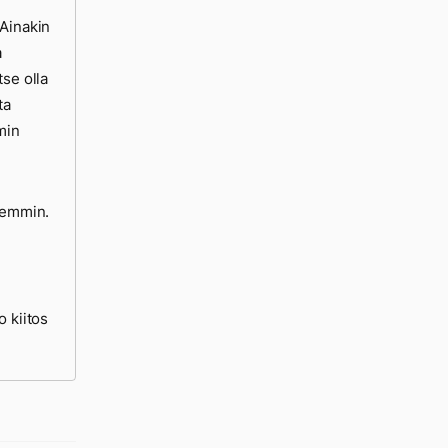
 Ainakin
a
tse olla
ta
min
isemmin.
o kiitos