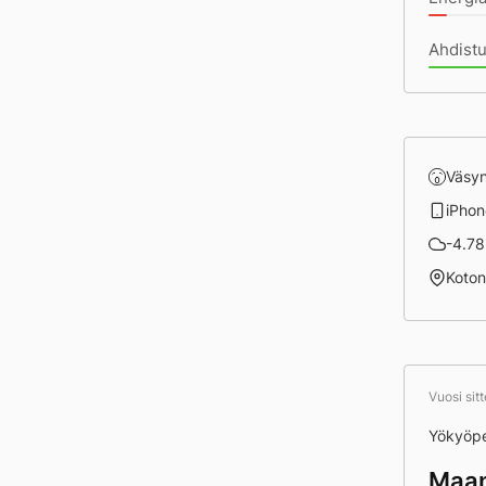
Ahdist
Väsy
iPhon
-4.78 
Koto
Vuosi sit
Yökyöpe
Maan