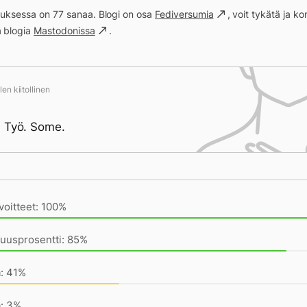
ituksessa on 77 sanaa. Blogi on osa
Fediversumia
, voit tykätä ja 
a blogia
Mastodonissa
.
en kiitollinen
 Työ. Some.
ivän saavutukset kirjoittamishetkeen (22:39) mennessä
voitteet: 100%
uusprosentti: 85%
a: 41%
a: 3%