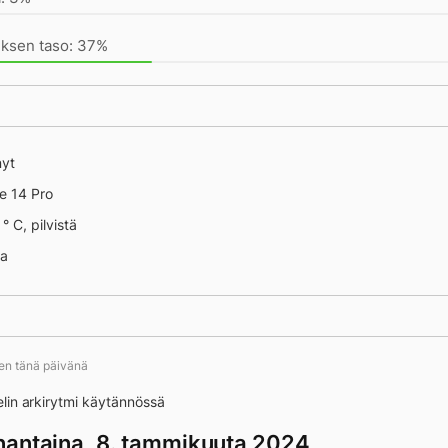
uksen taso: 37%
nyt
e 14 Pro
° C, pilvistä
na
ten tänä päivänä
lin arkirytmi käytännössä
antaina, 8. tammikuuta 2024