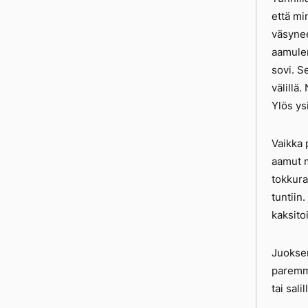
että mi
väsyneen
aamulen
sovi. S
välillä
Ylös ys
Vaikka 
aamut m
tokkura
tuntiin
kaksito
Juoksen
paremmi
tai sali