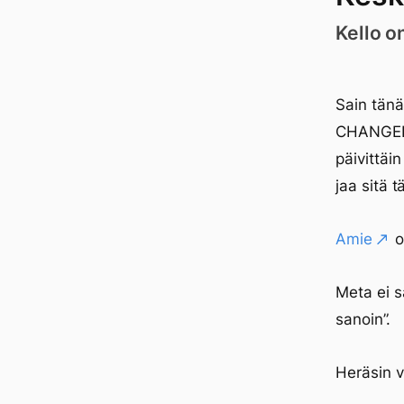
Kello o
Sain tänä
CHANGELO
päivittäi
jaa sitä t
Amie
o
Meta ei 
sanoin”.
Heräsin v