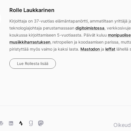
Rolle Laukkarinen
Kirjoittaja on 37-vuotias elämäntapanörtti, ammatiltaan yrittäjä j
teknologiajohtaja perustamassaan
digitoimistossa
, verkkosivuje
koukussa kirjoittamiseen 5-vuotiaasta. Päivät kuluu
monipuolise
musiikkiharrastuksen
, retropelien ja koodaamisen parissa, mutt
piristyttää myös vaimo ja kaksi lasta.
Mastodon
ja
leffat
lähellä 
Lue Rollesta lisää
ase
WordPress
WordPress
Strava
Goodreads
Mastodon
Oikeud