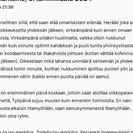
n 21:36
nellinen siitä, että saan elää omanlaistani elämää. Herään joka 
oikkeuksetta yhdeksän jälkeen, virkeämpänä kuin ennen omaan 
ista. Virkeämpänä siitäkin huolimatta, vaikka olisin nukkunut
n kuin minulle optimit kahdeksan ja puoli tuntia ylivireystilasta
 koodaamisesta tai iltakahvista johtuen (koitan välttää kofeiinia
jälkeen). Oikeastaan mikä tahansa unimäärä seitsemän ja yhde
välissä toimii minulle, kunhan nukkuminen ajoittuu puolen yön ja
auon startti
menen väliin (kaikki ennen puolta päivää on aamu).
on ensimmäinen päivä koskaan, jolloin saan aloittaa viikkopalav
ltä. Työpäivä sujuu muuten kuin ennenkin toimistolla. En vain
usta aikaisin iltamyöhään, vaan aamukymmenestä iltamyöhään.
kin oma rytmi.
a on iso merkitys. Todella iso merkitys. Kerrankin homma toimii n