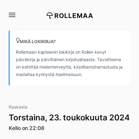
Siirry
suoraan
ROLLEMAA
sisältöön
MIKÄ LOKIKIRJA?
Rollemaan kapteenin lokikirja on Rollen kevyt
päiväkirja ja päivittäinen kirjoitushaaste. Tavoitteena
on kehittää mielenterveyttä, kirjoittamisharrastusta ja
madaltaa kynnystä itseilmaisuun.
Raskasta
Torstaina, 23. toukokuuta 2024
Kello on 22:08