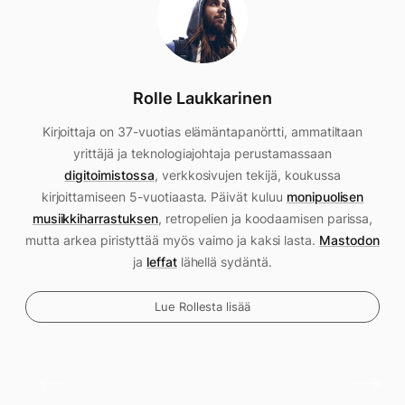
Rolle Laukkarinen
Kirjoittaja on 37-vuotias elämäntapanörtti, ammatiltaan
yrittäjä ja teknologiajohtaja perustamassaan
digitoimistossa
, verkkosivujen tekijä, koukussa
kirjoittamiseen 5-vuotiaasta. Päivät kuluu
monipuolisen
musiikkiharrastuksen
, retropelien ja koodaamisen parissa,
mutta arkea piristyttää myös vaimo ja kaksi lasta.
Mastodon
ja
leffat
lähellä sydäntä.
Lue Rollesta lisää