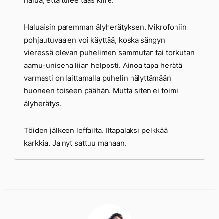
halua, että tulee taas kiire.
Haluaisin paremman älyherätyksen. Mikrofoniin
pohjautuvaa en voi käyttää, koska sängyn
vieressä olevan puhelimen sammutan tai torkutan
aamu-unisena liian helposti. Ainoa tapa herätä
varmasti on laittamalla puhelin hälyttämään
huoneen toiseen päähän. Mutta siten ei toimi
älyherätys.
Töiden jälkeen leffailta. Iltapalaksi pelkkää
karkkia. Ja nyt sattuu mahaan.