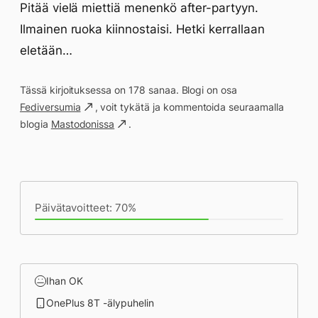
Pitää vielä miettiä menenkö after-partyyn.
Ilmainen ruoka kiinnostaisi. Hetki kerrallaan
eletään…
Tässä kirjoituksessa on 178 sanaa. Blogi on osa
Fediversumia
, voit tykätä ja kommentoida seuraamalla
blogia
Mastodonissa
.
Päivän saavutukset kirjoittamishetkeen
(21:09) mennessä
Päivätavoitteet: 70%
Ihan OK
OnePlus 8T -älypuhelin