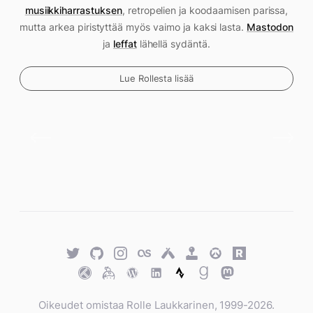
musiikkiharrastuksen
, retropelien ja koodaamisen parissa,
mutta arkea piristyttää myös vaimo ja kaksi lasta.
Mastodon
ja
leffat
lähellä sydäntä.
Lue Rollesta lisää
Twitter
GitHub
Twitter
Last.fm
Untappd
Retro
Overwatch
Rawg.io
Achievements
Trakt
Keybase
WordPress
WordPress
Strava
Goodreads
Mastodon
Oikeudet omistaa Rolle Laukkarinen, 1999-2026.