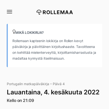
Siirry
suoraan
ROLLEMAA
sisältöön
MIKÄ LOKIKIRJA?
Rollemaan kapteenin lokikirja on Rollen kevyt
päiväkirja ja päivittäinen kirjoitushaaste. Tavoitteena
on kehittää mielenterveyttä, kirjoittamisharrastusta ja
madaltaa kynnystä itseilmaisuun.
Portugalin matkapäiväkirja – Päivä 4
Lauantaina, 4. kesäkuuta 2022
Kello on 21:09