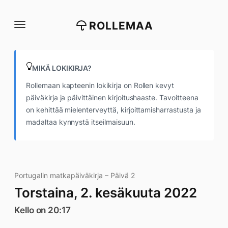
Siirry
suoraan
ROLLEMAA
sisältöön
MIKÄ LOKIKIRJA?
Rollemaan kapteenin lokikirja on Rollen kevyt
päiväkirja ja päivittäinen kirjoitushaaste. Tavoitteena
on kehittää mielenterveyttä, kirjoittamisharrastusta ja
madaltaa kynnystä itseilmaisuun.
Portugalin matkapäiväkirja – Päivä 2
Torstaina, 2. kesäkuuta 2022
Kello on 20:17