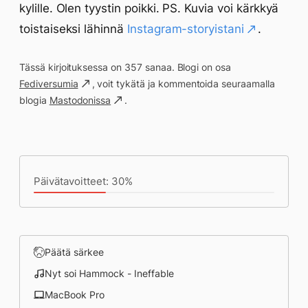
kylille. Olen tyystin poikki. PS. Kuvia voi kärkkyä
toistaiseksi lähinnä
Instagram-storyistani
.
Tässä kirjoituksessa on 357 sanaa. Blogi on osa
Fediversumia
, voit tykätä ja kommentoida seuraamalla
blogia
Mastodonissa
.
Päivän saavutukset kirjoittamishetkeen
(20:17) mennessä
Päivätavoitteet: 30%
Päätä särkee
Nyt soi Hammock - Ineffable
MacBook Pro