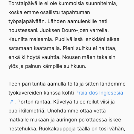
Torstaipäivälle ei ole kummoisia suunnitelmia,
koska emme osallistu tapahtuman
työpajapäivään. Lähden aamulenkille heti
noustessani. Juoksen Douro-joen varrella.
Kauniita maisemia. Puolivälissä lenkkiäni alkaa
satamaan kaatamalla. Pieni suihku ei haittaa,
enkä kiihdytä vauhtia. Nousen mäen takaisin
ylös ja painun kämpille suihkuun.
Teen pari tuntia aamulla töitä ja sitten lähdemme
työkavereiden kanssa kohti
Praia dos Inglesesiä
, Porton rantaa. Kävelyä tulee reilut viisi ja
puoli kilometriä. Unohdamme ottaa vettä
matkalle mukaan ja auringon porottaessa iskee
nestehukka. Ruokakauppoja täällä on tosi vähän,