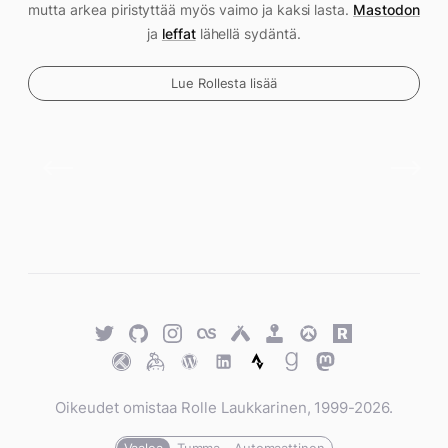
mutta arkea piristyttää myös vaimo ja kaksi lasta.
Mastodon
ja
leffat
lähellä sydäntä.
Lue Rollesta lisää
Twitter
GitHub
Twitter
Last.fm
Untappd
Retro
Overwatch
Rawg.io
Achievements
Trakt
Keybase
WordPress
WordPress
Strava
Goodreads
Mastodon
Oikeudet omistaa Rolle Laukkarinen, 1999-2026.