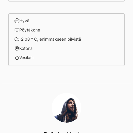
Hyvä
Pöytäkone
-2.08 ° C, enimmäkseen pilvistä
Kotona
Vesilasi