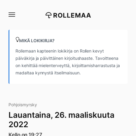
Siirry
suoraan
ROLLEMAA
sisältöön
MIKÄ LOKIKIRJA?
Rollemaan kapteenin lokikirja on Rollen kevyt
päiväkirja ja päivittäinen kirjoitushaaste. Tavoitteena
on kehittää mielenterveyttä, kirjoittamisharrastusta ja
madaltaa kynnystä itseilmaisuun.
Pohjoismyrsky
Lauantaina, 26. maaliskuuta
2022
Kello on 19:27