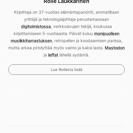
Rolle Laukkarinen
Kirjoittaja on 37-vuotias elämäntapanörtti, ammatiltaan
yrittäjä ja teknologiajohtaja perustamassaan
digitoimistossa
, verkkosivujen tekijä, koukussa
kirjoittamiseen 5-vuotiaasta. Päivät kuluu
monipuolisen
musiikkiharrastuksen
, retropelien ja koodaamisen parissa,
mutta arkea piristyttää myös vaimo ja kaksi lasta.
Mastodon
ja
leffat
lähellä sydäntä.
Lue Rollesta lisää