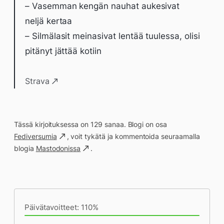
– Vasemman kengän nauhat aukesivat
neljä kertaa
– Silmälasit meinasivat lentää tuulessa, olisi
pitänyt jättää kotiin
Strava
Tässä kirjoituksessa on 129 sanaa. Blogi on osa
Fediversumia
, voit tykätä ja kommentoida seuraamalla
blogia
Mastodonissa
.
Päivän saavutukset kirjoittamishetkeen
(19:27) mennessä
Päivätavoitteet: 110%