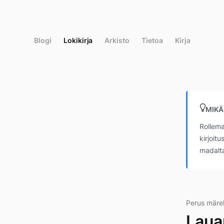
Siirry
suoraan
sisältöön
Blogi
Lokikirja
Arkisto
Tietoa
Kirja
MIKÄ
Rollema
kirjoit
madalta
Perus märe
Laua