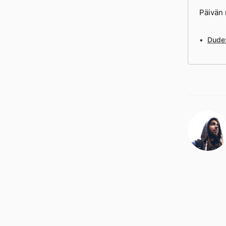
Päivän 
Dude: