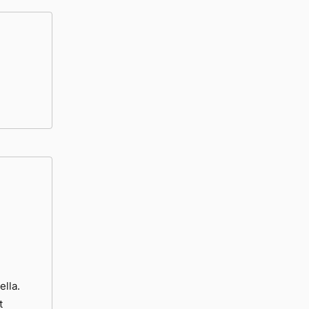
ella.
t