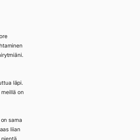
ore
ahtaminen
irytmiäni.
tua läpi.
a meillä on
n on sama
aas liian
i pientä