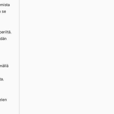
Omista
n se
eriltä.
edän
mällä
ta.
telen