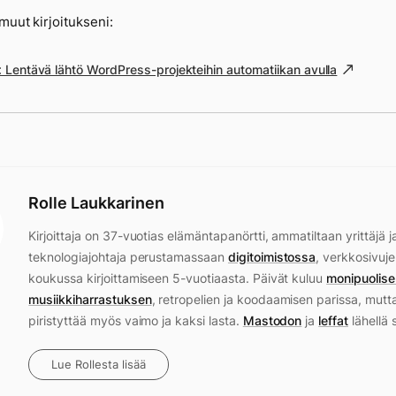
muut kirjoitukseni:
 Lentävä lähtö WordPress-projekteihin automatiikan avulla
Rolle Laukkarinen
Kirjoittaja on 37-vuotias elämäntapanörtti, ammatiltaan yrittäjä j
teknologiajohtaja perustamassaan
digitoimistossa
, verkkosivuje
koukussa kirjoittamiseen 5-vuotiaasta. Päivät kuluu
monipuolise
musiikkiharrastuksen
, retropelien ja koodaamisen parissa, mutt
piristyttää myös vaimo ja kaksi lasta.
Mastodon
ja
leffat
lähellä 
Lue Rollesta lisää