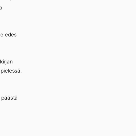
ta
le edes
kirjan
pielessä.
o päästä