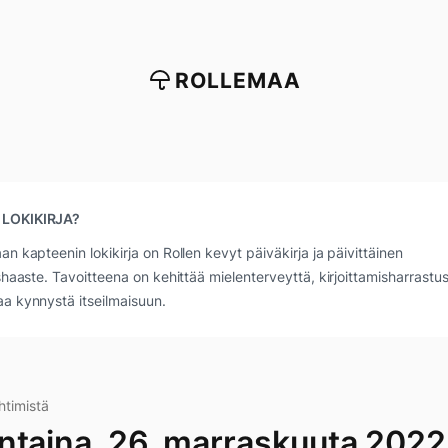
ROLLEMAA
 LOKIKIRJA?
an kapteenin lokikirja on Rollen kevyt päiväkirja ja päivittäinen
ushaaste. Tavoitteena on kehittää mielenterveyttä, kirjoittamisharrastus
a kynnystä itseilmaisuun.
htimistä
ntaina, 26. marraskuuta 2022