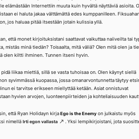
tele elämästään Internettiin muuta kuin hyvältä näyttäviä asioita. 
staan ei haluta jakaa välttämättä edes kumppanilleen. Fiksuaha
 on, jos haluaa pitää itsestään jotain kulissia yllä.
n, että monet kirjoituksistani saattavat vaikuttaa naiiveilta tai typ
ta, mistäs minä tiedän? Toisaalta, mitä väliä? Olen mitä olen ja ti
tä olen kiltti ihminen. Tunnen itseni hyvin.
 pidä liikaa miettiä, sillä se vasta tuhoisaa on. Olen käynyt siellä
non syvimmässä kuopassa, jossa omanarvontunnetta täytyy etsi
Minun ei tarvitse erikseen miellyttää ketään. Asiat onnistuvat
taan hyvien arvojen, luonteenpiirteiden ja kohteliaisuuden kaut
n, että Ryan Holidayn kirja
on julkaistu myös
Ego is the Enemy
si nimellä
. Yksi lempikirjoistani, jota suosit
Irti egon vallasta