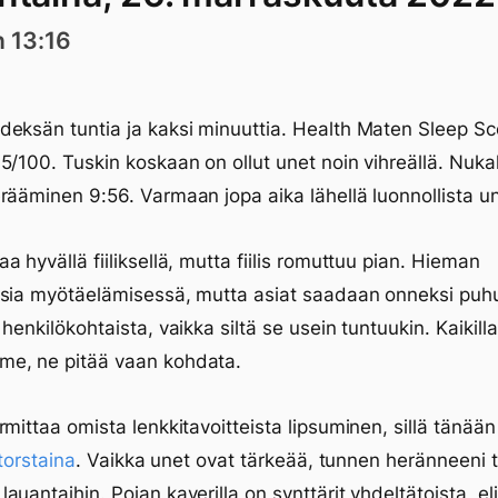
n 13:16
eksän tuntia ja kaksi minuuttia. Health Maten Sleep Sc
5/100. Tuskin koskaan on ollut unet noin vihreällä. Nuk
rääminen 9:56. Varmaan jopa aika lähellä luonnollista un
a hyvällä fiiliksellä, mutta fiilis romuttuu pian. Hieman
sia myötäelämisessä, mutta asiat saadaan onneksi puhut
henkilökohtaista, vaikka siltä se usein tuntuukin. Kaikill
e, ne pitää vaan kohdata.
rmittaa omista lenkkitavoitteista lipsuminen, sillä tänää
torstaina
. Vaikka unet ovat tärkeää, tunnen heränneeni t
auantaihin. Pojan kaverilla on synttärit yhdeltätoista, el