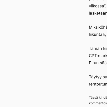
viikossa”.
lasketaan
Miksiköhä
liikuntaa
Tämän kir
CPT:n ar
Pirun sää
Täytyy sy
rentoutum
Tässä kirjo
kommentoid