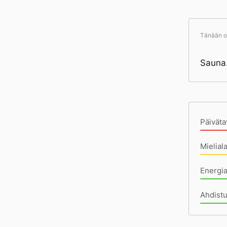
Tänään ol
Sauna.
Pä
Päiväta
Mielial
Energia
Ensim
Ahdistu