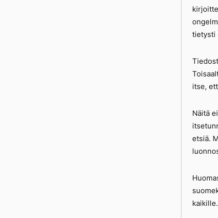
kirjoit
ongelmi
tietysti
Tiedosta
Toisaal
itse, et
Näitä ei
itsetun
etsiä. 
luonnos
Huomasi
suomek
kaikille.