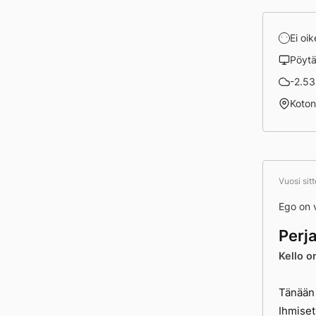
Ei oik
Pöyt
-2.53 
Koto
Vuosi sit
Ego on v
Perj
Kello o
Tänään 
Ihmiset