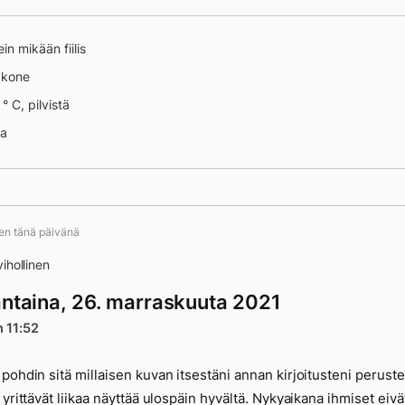
ein mikään fiilis
äkone
° C, pilvistä
na
ten tänä päivänä
ihollinen
antaina, 26. marraskuuta 2021
n 11:52
pohdin sitä millaisen kuvan itsestäni annan kirjoitusteni peruste
 yrittävät liikaa näyttää ulospäin hyvältä. Nykyaikana ihmiset eivä