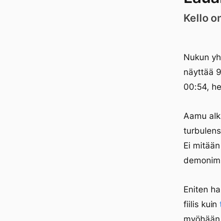
Kello o
Nukun yhd
näyttää 9
00:54, he
Aamu alka
turbulens
Ei mitään 
demonimm
Eniten ha
fiilis kuin
myöhään l