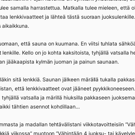
ulee samalla harrastettua. Matkalla tulee mieleen, että ol
ittaa lenkkivaatteet ja lähteä tästä suoraan juoksulenkille
 aikaikkuna.
omaan, että sauna on kuumana. En viitsi tuhlata sähköä
 lenkille. Kello on jo kohta kaksitoista, tyhjällä vatsalla he
tan jääkaapista kylmän juoman ja painun saunaan.
eläkin sitä lenkkiä. Saunan jälkeen märällä tukalla pakka
istan, että lenkkivaatteet ovat jääneet pyykkikoneeseen.
a, tyhjällä vatsalla ja märillä hiuksilla pakkaseen juoksem
kaikki tähtien asennot kohdillaan…
masta ja madallan tehtävälistani viikkotavoitteisiin ”Vä
kkiä viikossa” muotoon ”Vähintään 4 juoksu- tai kävelyl