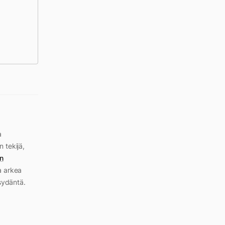
a
n tekijä,
n
a arkea
sydäntä.