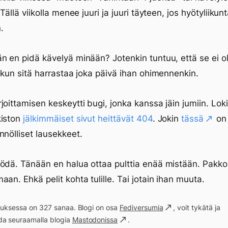
 Tällä viikolla menee juuri ja juuri täyteen, jos hyötyliikun
.
n en pidä kävelyä minään? Jotenkin tuntuu, että se ei o
, kun sitä harrastaa joka päivä ihan ohimennenkin.
joittamisen keskeytti bugi, jonka kanssa jäin jumiin. Loki
kiston
jälkimmäiset sivut heittävät 404
. Jokin
tässä
on 
nnölliset lausekkeet.
ödä. Tänään en halua ottaa pulttia enää mistään. Pakk
aan. Ehkä pelit kohta tulille. Tai jotain ihan muuta.
ituksessa on 327 sanaa. Blogi on osa
Fediversumia
, voit tykätä ja
a seuraamalla blogia
Mastodonissa
.