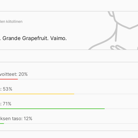
en kiitollinen
 Grande Grapefruit. Vaimo.
ivän saavutukset kirjoittamishetkeen (13:16) mennessä
voitteet: 20%
a: 53%
: 71%
mäinen adventtisunnuntai
ksen taso: 12%