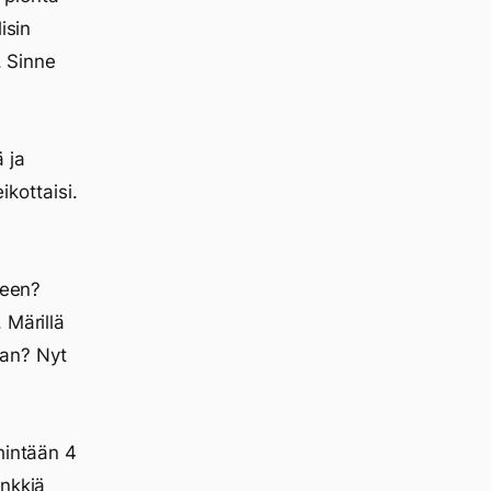
isin
. Sinne
 ja
ikottaisi.
seen?
 Märillä
aan? Nyt
hintään 4
enkkiä