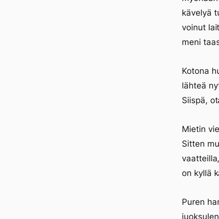
kävelyä t
voinut la
meni taas
Kotona hu
lähteä nyt
Siispä, o
Mietin vi
Sitten mu
vaatteill
on kyllä 
Puren ham
juoksulen