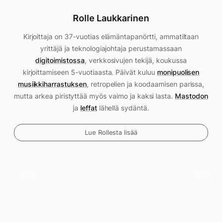
Rolle Laukkarinen
Kirjoittaja on 37-vuotias elämäntapanörtti, ammatiltaan
yrittäjä ja teknologiajohtaja perustamassaan
digitoimistossa
, verkkosivujen tekijä, koukussa
kirjoittamiseen 5-vuotiaasta. Päivät kuluu
monipuolisen
musiikkiharrastuksen
, retropelien ja koodaamisen parissa,
mutta arkea piristyttää myös vaimo ja kaksi lasta.
Mastodon
ja
leffat
lähellä sydäntä.
Lue Rollesta lisää