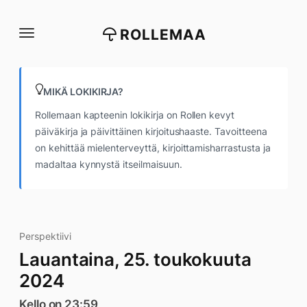
Siirry
suoraan
ROLLEMAA
sisältöön
MIKÄ LOKIKIRJA?
Rollemaan kapteenin lokikirja on Rollen kevyt
päiväkirja ja päivittäinen kirjoitushaaste. Tavoitteena
on kehittää mielenterveyttä, kirjoittamisharrastusta ja
madaltaa kynnystä itseilmaisuun.
Perspektiivi
Lauantaina, 25. toukokuuta
2024
Kello on 23:59