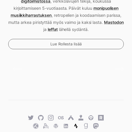
digitoimistossa
, verkkosivujen tekijä, koukussa
kirjoittamiseen 5-vuotiaasta. Päivät kuluu
monipuolisen
musiikkiharrastuksen
, retropelien ja koodaamisen parissa,
mutta arkea piristyttää myös vaimo ja kaksi lasta.
Mastodon
ja
leffat
lähellä sydäntä.
Lue Rollesta lisää
Twitter
GitHub
Twitter
Last.fm
Untappd
Retro
Overwatch
Rawg.io
Achievements
Trakt
Keybase
WordPress
WordPress
Strava
Goodreads
Mastodon