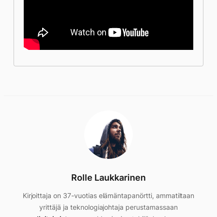
Rolle Laukkarinen
Kirjoittaja on 37-vuotias elämäntapanörtti, ammatiltaan
yrittäjä ja teknologiajohtaja perustamassaan