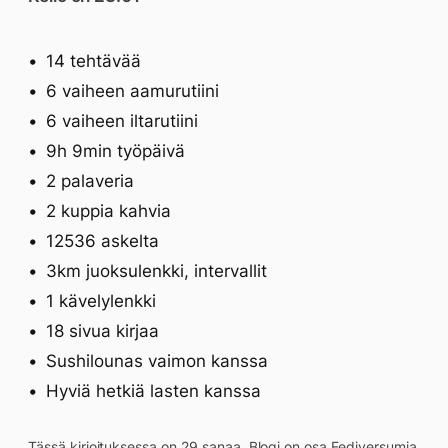
14 tehtävää
6 vaiheen aamurutiini
6 vaiheen iltarutiini
9h 9min työpäivä
2 palaveria
2 kuppia kahvia
12536 askelta
3km juoksulenkki, intervallit
1 kävelylenkki
18 sivua kirjaa
Sushilounas vaimon kanssa
Hyviä hetkiä lasten kanssa
Tässä kirjoituksessa on 29 sanaa. Blogi on osa
Fediversumia