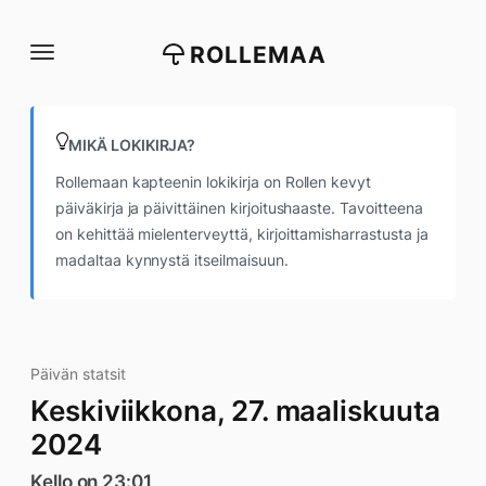
Siirry
suoraan
ROLLEMAA
sisältöön
MIKÄ LOKIKIRJA?
Rollemaan kapteenin lokikirja on Rollen kevyt
päiväkirja ja päivittäinen kirjoitushaaste. Tavoitteena
on kehittää mielenterveyttä, kirjoittamisharrastusta ja
madaltaa kynnystä itseilmaisuun.
Päivän statsit
Keskiviikkona, 27. maaliskuuta
2024
Kello on 23:01