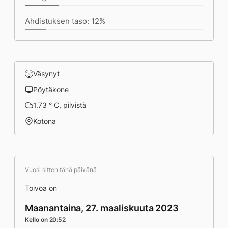
Ahdistuksen taso: 12%
Väsynyt
Pöytäkone
1.73 ° C, pilvistä
Kotona
Vuosi sitten tänä päivänä
Toivoa on
Maanantaina, 27. maaliskuuta 2023
Kello on 20:52