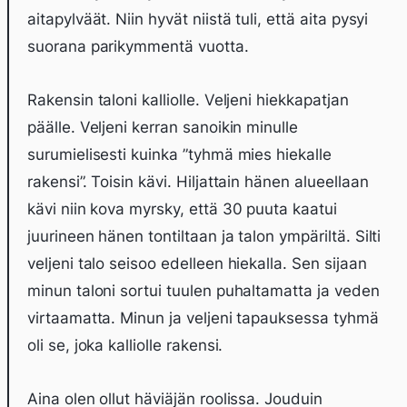
aitapylväät. Niin hyvät niistä tuli, että aita pysyi
suorana parikymmentä vuotta.
Rakensin taloni kalliolle. Veljeni hiekkapatjan
päälle. Veljeni kerran sanoikin minulle
surumielisesti kuinka ”tyhmä mies hiekalle
rakensi”. Toisin kävi. Hiljattain hänen alueellaan
kävi niin kova myrsky, että 30 puuta kaatui
juurineen hänen tontiltaan ja talon ympäriltä. Silti
veljeni talo seisoo edelleen hiekalla. Sen sijaan
minun taloni sortui tuulen puhaltamatta ja veden
virtaamatta. Minun ja veljeni tapauksessa tyhmä
oli se, joka kalliolle rakensi.
Aina olen ollut häviäjän roolissa. Jouduin