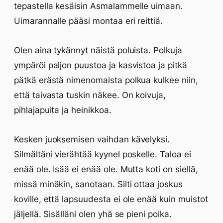
tepastella kesäisin Asmalammelle uimaan.
Uimarannalle pääsi montaa eri reittiä.
Olen aina tykännyt näistä poluista. Polkuja
ympäröi paljon puustoa ja kasvistoa ja pitkä
pätkä erästä nimenomaista polkua kulkee niin,
että taivasta tuskin näkee. On koivuja,
pihlajapuita ja heinikkoa.
Kesken juoksemisen vaihdan kävelyksi.
Silmältäni vierähtää kyynel poskelle. Taloa ei
enää ole. Isää ei enää ole. Mutta koti on siellä,
missä minäkin, sanotaan. Silti ottaa joskus
koville, että lapsuudesta ei ole enää kuin muistot
jäljellä. Sisälläni olen yhä se pieni poika.