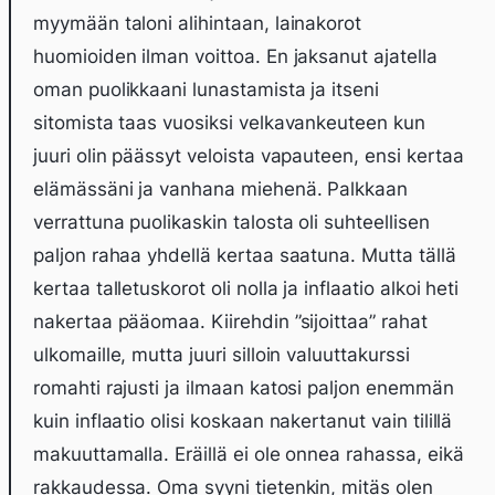
myymään taloni alihintaan, lainakorot
huomioiden ilman voittoa. En jaksanut ajatella
oman puolikkaani lunastamista ja itseni
sitomista taas vuosiksi velkavankeuteen kun
juuri olin päässyt veloista vapauteen, ensi kertaa
elämässäni ja vanhana miehenä. Palkkaan
verrattuna puolikaskin talosta oli suhteellisen
paljon rahaa yhdellä kertaa saatuna. Mutta tällä
kertaa talletuskorot oli nolla ja inflaatio alkoi heti
nakertaa pääomaa. Kiirehdin ”sijoittaa” rahat
ulkomaille, mutta juuri silloin valuuttakurssi
romahti rajusti ja ilmaan katosi paljon enemmän
kuin inflaatio olisi koskaan nakertanut vain tilillä
makuuttamalla. Eräillä ei ole onnea rahassa, eikä
rakkaudessa. Oma syyni tietenkin, mitäs olen