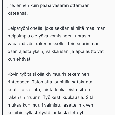
jne. ennen kuin pääsi vasaran ottamaan
käteensä.
Leipätyöni ohella, joka sekään ei niitä maailman
helpoimpia ole yövalvomisineen, uhrasin
vapaapäiväni rakennukselle. Tein suurimman
osan ajasta yksin, vaikka isäni ja appi auttoivat
kun ehtivät.
Kovin työ taisi olla kivimuurin tekeminen
rinteeseen. Talon alta louhittiin satakunta
kuutiota kalliota, joista lohkareista sitten
rakensin muurin. Työ kesti kuukausia. Sitä
mukaa kun muuri valmistui asettelin kiven
koloihin kyllästetystä lankusta tehdyt