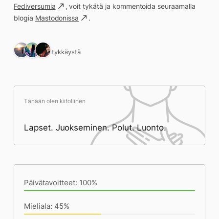
Fediversumia
, voit tykätä ja kommentoida seuraamalla
blogia
Mastodonissa
.
3 tykkäystä
Tänään olen kiitollinen
Lapset. Juokseminen. Polut. Luonto.
Päivän saavutukset kirjoittamishetkeen
(23:59) mennessä
Päivätavoitteet: 100%
Mieliala: 45%