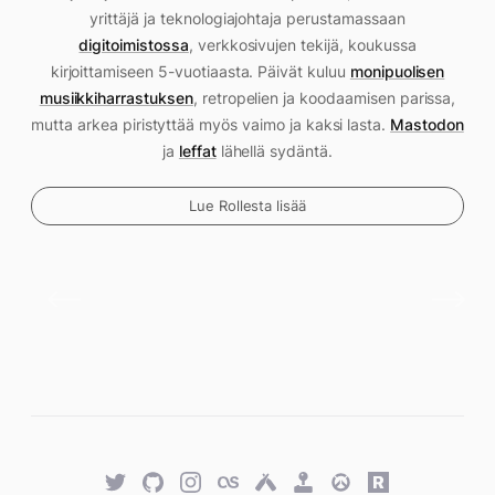
yrittäjä ja teknologiajohtaja perustamassaan
digitoimistossa
, verkkosivujen tekijä, koukussa
kirjoittamiseen 5-vuotiaasta. Päivät kuluu
monipuolisen
musiikkiharrastuksen
, retropelien ja koodaamisen parissa,
mutta arkea piristyttää myös vaimo ja kaksi lasta.
Mastodon
ja
leffat
lähellä sydäntä.
Lue Rollesta lisää
Twitter
GitHub
Twitter
Last.fm
Untappd
Retro
Overwatch
Rawg.io