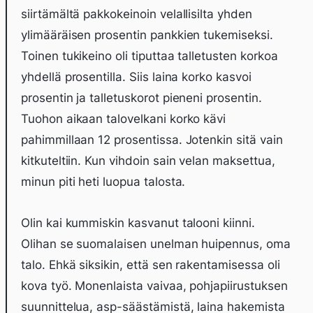
siirtämältä pakkokeinoin velallisilta yhden
ylimääräisen prosentin pankkien tukemiseksi.
Toinen tukikeino oli tiputtaa talletusten korkoa
yhdellä prosentilla. Siis laina korko kasvoi
prosentin ja talletuskorot pieneni prosentin.
Tuohon aikaan talovelkani korko kävi
pahimmillaan 12 prosentissa. Jotenkin sitä vain
kitkuteltiin. Kun vihdoin sain velan maksettua,
minun piti heti luopua talosta.
Olin kai kummiskin kasvanut talooni kiinni.
Olihan se suomalaisen unelman huipennus, oma
talo. Ehkä siksikin, että sen rakentamisessa oli
kova työ. Monenlaista vaivaa, pohjapiirustuksen
suunnittelua, asp-säästämistä, laina hakemista