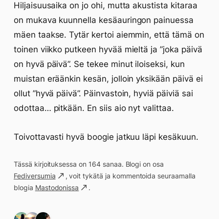
Hiljaisuusaika on jo ohi, mutta akustista kitaraa
on mukava kuunnella kesäauringon painuessa
mäen taakse. Tytär kertoi aiemmin, että tämä on
toinen viikko putkeen hyvää mieltä ja ”joka päivä
on hyvä päivä”. Se tekee minut iloiseksi, kun
muistan eräänkin kesän, jolloin yksikään päivä ei
ollut ”hyvä päivä”. Päinvastoin, hyviä päiviä sai
odottaa… pitkään. En siis aio nyt valittaa.
Toivottavasti hyvä boogie jatkuu läpi kesäkuun.
Tässä kirjoituksessa on 164 sanaa. Blogi on osa
Fediversumia
, voit tykätä ja kommentoida seuraamalla
blogia
Mastodonissa
.