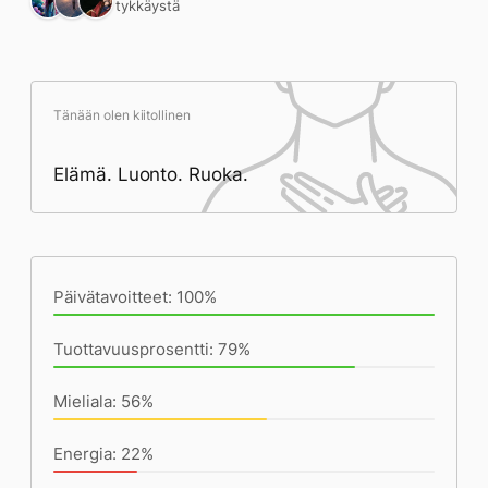
3 tykkäystä
Tänään olen kiitollinen
Elämä. Luonto. Ruoka.
Päivän saavutukset kirjoittamishetkeen
(23:07) mennessä
Päivätavoitteet: 100%
Tuottavuusprosentti: 79%
Mieliala: 56%
Energia: 22%