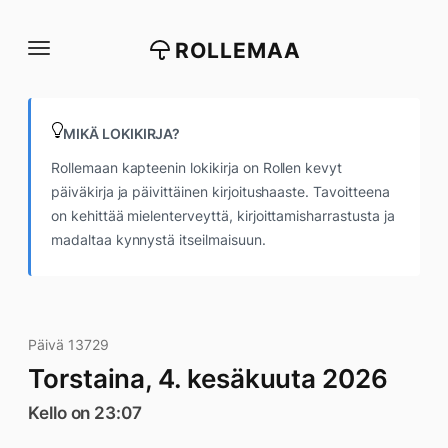
Siirry
suoraan
ROLLEMAA
sisältöön
MIKÄ LOKIKIRJA?
Rollemaan kapteenin lokikirja on Rollen kevyt
päiväkirja ja päivittäinen kirjoitushaaste. Tavoitteena
on kehittää mielenterveyttä, kirjoittamisharrastusta ja
madaltaa kynnystä itseilmaisuun.
Päivä 13729
Torstaina, 4. kesäkuuta 2026
Kello on 23:07