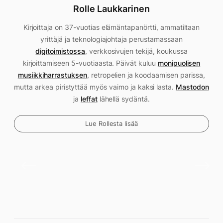
Rolle Laukkarinen
Kirjoittaja on 37-vuotias elämäntapanörtti, ammatiltaan
yrittäjä ja teknologiajohtaja perustamassaan
digitoimistossa
, verkkosivujen tekijä, koukussa
kirjoittamiseen 5-vuotiaasta. Päivät kuluu
monipuolisen
musiikkiharrastuksen
, retropelien ja koodaamisen parissa,
mutta arkea piristyttää myös vaimo ja kaksi lasta.
Mastodon
ja
leffat
lähellä sydäntä.
Lue Rollesta lisää