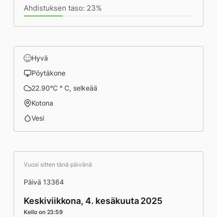
Ahdistuksen taso: 23%
Hyvä
Pöytäkone
22.90°C ° C, selkeää
Kotona
Vesi
Vuosi sitten tänä päivänä
Päivä 13364
Keskiviikkona, 4. kesäkuuta 2025
Kello on 23:59