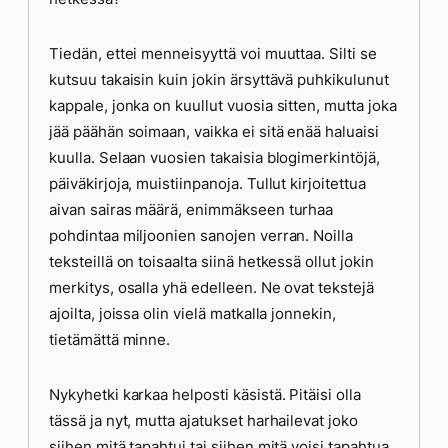
Tiedän, ettei menneisyyttä voi muuttaa. Silti se
kutsuu takaisin kuin jokin ärsyttävä puhkikulunut
kappale, jonka on kuullut vuosia sitten, mutta joka
jää päähän soimaan, vaikka ei sitä enää haluaisi
kuulla. Selaan vuosien takaisia blogimerkintöjä,
päiväkirjoja, muistiinpanoja. Tullut kirjoitettua
aivan sairas määrä, enimmäkseen turhaa
pohdintaa miljoonien sanojen verran. Noilla
teksteillä on toisaalta siinä hetkessä ollut jokin
merkitys, osalla yhä edelleen. Ne ovat tekstejä
ajoilta, joissa olin vielä matkalla jonnekin,
tietämättä minne.
Nykyhetki karkaa helposti käsistä. Pitäisi olla
tässä ja nyt, mutta ajatukset harhailevat joko
siihen mitä tapahtui tai siihen mitä voisi tapahtua.