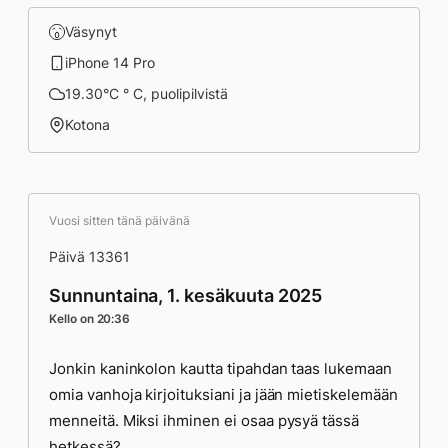
Väsynyt
iPhone 14 Pro
19.30°C ° C, puolipilvistä
Kotona
Vuosi sitten tänä päivänä
Päivä 13361
Sunnuntaina, 1. kesäkuuta 2025
Kello on 20:36
Jonkin kaninkolon kautta tipahdan taas lukemaan
omia vanhoja kirjoituksiani ja jään mietiskelemään
menneitä. Miksi ihminen ei osaa pysyä tässä
hetkessä?