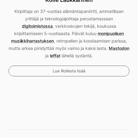
Kirjoittaja on 37-vuotias elämäntapanörtti, ammatiltaan
yrittäjä ja teknologiajohtaja perustamassaan
digitoimistossa
, verkkosivujen tekijä, koukussa
kirjoittamiseen 5-vuotiaasta. Päivät kuluu
monipuolisen
musiikkiharrastuksen
, retropelien ja koodaamisen parissa,
mutta arkea piristyttää myös vaimo ja kaksi lasta.
Mastodon
ja
leffat
lähellä sydäntä.
Lue Rollesta lisää