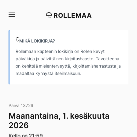
Siirry
suoraan
ROLLEMAA
sisältöön
MIKÄ LOKIKIRJA?
Rollemaan kapteenin lokikirja on Rollen kevyt
päiväkirja ja päivittäinen kirjoitushaaste. Tavoitteena
on kehittää mielenterveyttä, kirjoittamisharrastusta ja
madaltaa kynnystä itseilmaisuun.
Päivä 13726
Maanantaina, 1. kesäkuuta
2026
Kello on 21:59