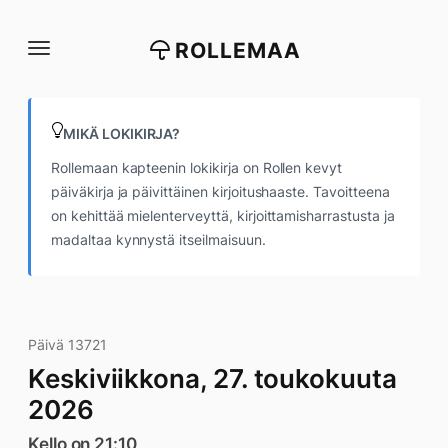
Siirry
suoraan
ROLLEMAA
sisältöön
MIKÄ LOKIKIRJA?
Rollemaan kapteenin lokikirja on Rollen kevyt
päiväkirja ja päivittäinen kirjoitushaaste. Tavoitteena
on kehittää mielenterveyttä, kirjoittamisharrastusta ja
madaltaa kynnystä itseilmaisuun.
Päivä 13721
Keskiviikkona, 27. toukokuuta
2026
Kello on 21:10