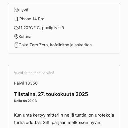
Hyvä
iPhone 14 Pro
11.20°C ° C, puolipilvistä
Kotona
Coke Zero Zero, kofeiiniton ja sokeriton
Vuosi sitten tänä päivänä
Päivä 13356
Tiistaina, 27. toukokuuta 2025
Kello on 22:03
Kun unta kertyy mittariin neljä tuntia, on urotekoja
turha odottaa. Silti pärjään melkoisen hyvin.