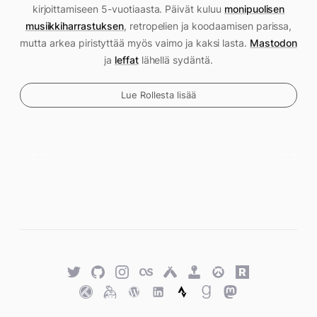
kirjoittamiseen 5-vuotiaasta. Päivät kuluu
monipuolisen
musiikkiharrastuksen
, retropelien ja koodaamisen parissa,
mutta arkea piristyttää myös vaimo ja kaksi lasta.
Mastodon
ja
leffat
lähellä sydäntä.
Lue Rollesta lisää
Twitter
GitHub
Twitter
Last.fm
Untappd
Retro
Overwatch
Rawg.io
Achievements
Trakt
Keybase
WordPress
WordPress
Strava
Goodreads
Mastodon