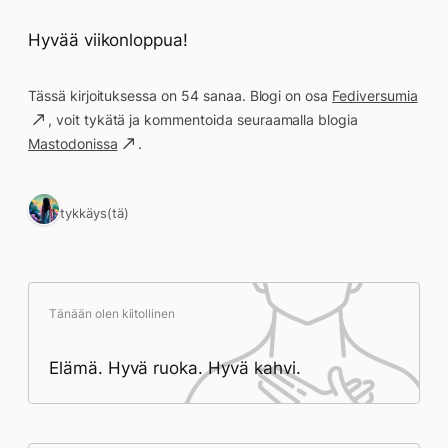
Hyvää viikonloppua!
Tässä kirjoituksessa on 54 sanaa. Blogi on osa
Fediversumia
, voit tykätä ja kommentoida seuraamalla blogia
Mastodonissa
.
1 tykkäys(tä)
Tänään olen kiitollinen
Elämä. Hyvä ruoka. Hyvä kahvi.
Päivän saavutukset kirjoittamishetkeen
(21:23) mennessä