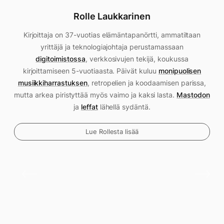
Rolle Laukkarinen
Kirjoittaja on 37-vuotias elämäntapanörtti, ammatiltaan
yrittäjä ja teknologiajohtaja perustamassaan
digitoimistossa
, verkkosivujen tekijä, koukussa
kirjoittamiseen 5-vuotiaasta. Päivät kuluu
monipuolisen
musiikkiharrastuksen
, retropelien ja koodaamisen parissa,
mutta arkea piristyttää myös vaimo ja kaksi lasta.
Mastodon
ja
leffat
lähellä sydäntä.
Lue Rollesta lisää