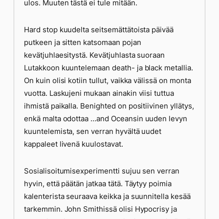
ulos. Muuten tästä ei tule mitään.
Hard stop kuudelta seitsemättätoista päivää
putkeen ja sitten katsomaan pojan
kevätjuhlaesitystä. Kevätjuhlasta suoraan
Lutakkoon kuuntelemaan death- ja black metallia.
On kuin olisi kotiin tullut, vaikka välissä on monta
vuotta. Laskujeni mukaan ainakin viisi tuttua
ihmistä paikalla. Benighted on positiivinen yllätys,
enkä malta odottaa …and Oceansin uuden levyn
kuuntelemista, sen verran hyvältä uudet
kappaleet livenä kuulostavat.
Sosialisoitumisexperimentti sujuu sen verran
hyvin, että päätän jatkaa tätä. Täytyy poimia
kalenterista seuraava keikka ja suunnitella kesää
tarkemmin. John Smithissä olisi Hypocrisy ja