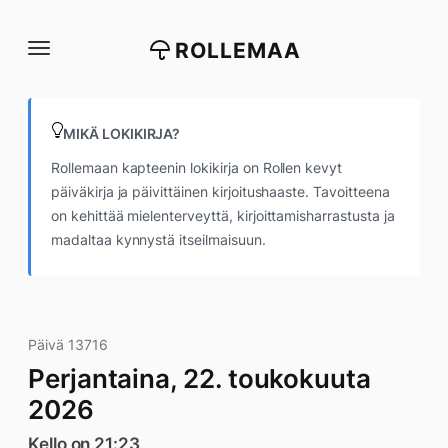
Siirry
suoraan
ROLLEMAA
sisältöön
MIKÄ LOKIKIRJA?
Rollemaan kapteenin lokikirja on Rollen kevyt
päiväkirja ja päivittäinen kirjoitushaaste. Tavoitteena
on kehittää mielenterveyttä, kirjoittamisharrastusta ja
madaltaa kynnystä itseilmaisuun.
Päivä 13716
Perjantaina, 22. toukokuuta
2026
Kello on 21:23