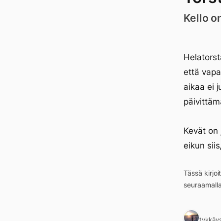
Kello o
Helatorsta
että vapa
aikaa ei j
päivittämä
Kevät on 
eikun siis
Tässä kirjo
seuraamall
1 tykkäy