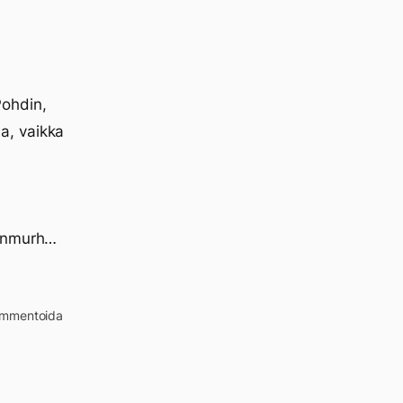
Pohdin,
a, vaikka
sanmurh…
kommentoida