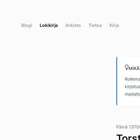
Siirry
suoraan
sisältöön
Blogi
Lokikirja
Arkisto
Tietoa
Kirja
MIKÄ
Rollema
kirjoit
madalta
Päivä 1370
Tors