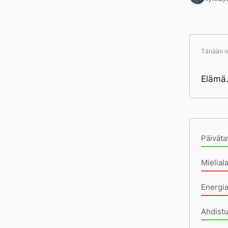
Tänään ol
Elämä. 
Pä
Päiväta
Mielial
Energi
Ahdist