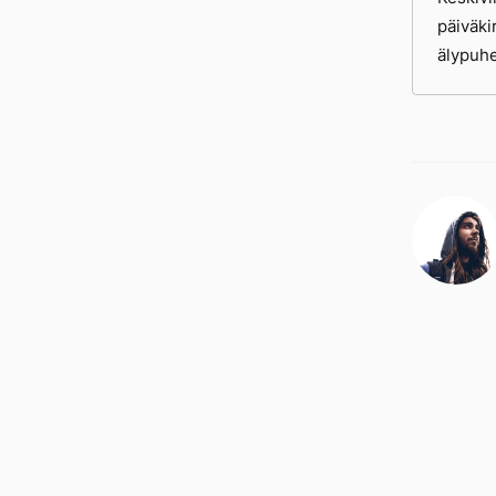
päiväki
älypuhe