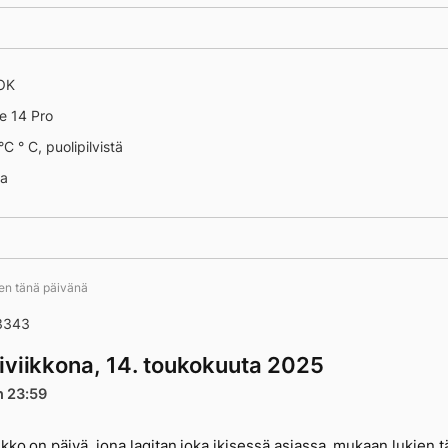
 OK
 13709
e 14 Pro
C ° C, puolipilvistä
na
ten tänä päivänä
3343
iviikkona, 14. toukokuuta 2025
n 23:59
ikko on päivä, jona lagitan joka ikisessä asiassa, mukaan lukien 