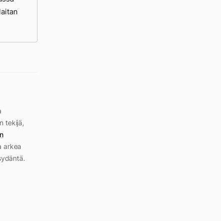
laitan
a
n tekijä,
n
a arkea
sydäntä.