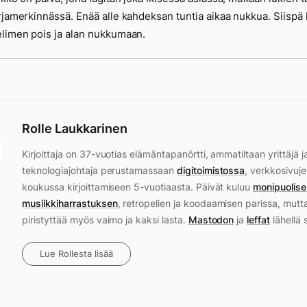
rjamerkinnässä. Enää alle kahdeksan tuntia aikaa nukkua. Siispä 
limen pois ja alan nukkumaan.
Rolle Laukkarinen
Kirjoittaja on 37-vuotias elämäntapanörtti, ammatiltaan yrittäjä j
teknologiajohtaja perustamassaan
digitoimistossa
, verkkosivuje
koukussa kirjoittamiseen 5-vuotiaasta. Päivät kuluu
monipuolise
musiikkiharrastuksen
, retropelien ja koodaamisen parissa, mutt
piristyttää myös vaimo ja kaksi lasta.
Mastodon
ja
leffat
lähellä 
Lue Rollesta lisää