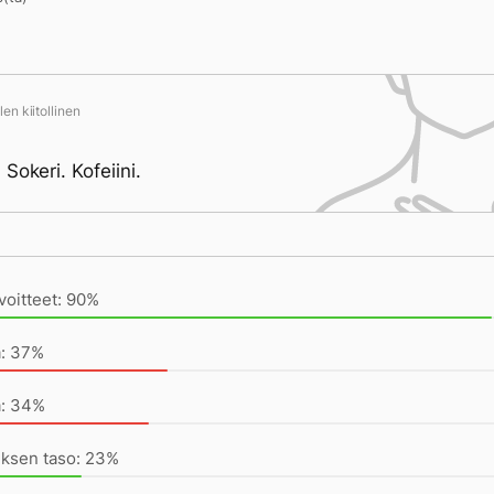
en kiitollinen
Sokeri. Kofeiini.
ivän saavutukset kirjoittamishetkeen (22:00) mennessä
voitteet: 90%
a: 37%
a: 34%
uksen taso: 23%