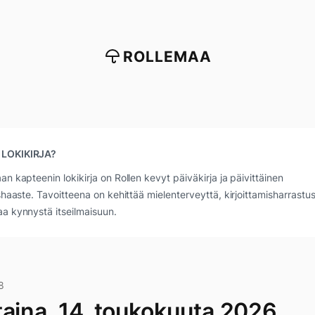
ROLLEMAA
 LOKIKIRJA?
an kapteenin lokikirja on Rollen kevyt päiväkirja ja päivittäinen
ushaaste. Tavoitteena on kehittää mielenterveyttä, kirjoittamisharrastus
a kynnystä itseilmaisuun.
8
taina, 14. toukokuuta 2026