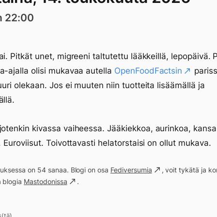
n 22:00
i. Pitkät unet, migreeni taltutettu lääkkeillä, lepopäivä. 
a-ajalla olisi mukavaa autella
OpenFoodFactsin
pariss
uuri olekaan. Jos ei muuten niin tuotteita lisäämällä ja
llä.
jotenkin kivassa vaiheessa. Jääkiekkoa, aurinkoa, kan
, Euroviisut. Toivottavasti helatorstaisi on ollut mukava.
ituksessa on 54 sanaa. Blogi on osa
Fediversumia
, voit tykätä ja 
a blogia
Mastodonissa
.
s(tä)