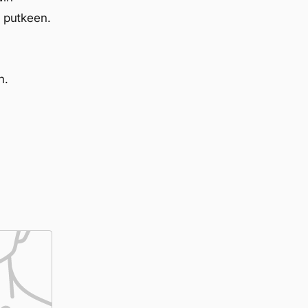
n putkeen.
n.