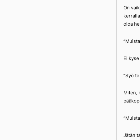
On vaike
kerralla
oloa he
”Muista
Ei kyse 
”Syö ter
Miten, 
pääkopa
”Muista 
Jätän t