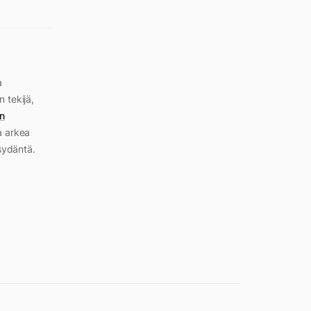
a
n tekijä,
n
a arkea
sydäntä.