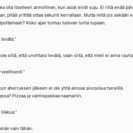
a olla itselleen armollinen, kun asiat eivät suju. Ei riitä enää päi
an, pitää yrittää ottaa sekunti kerrallaan. Mutta mitä jos sekään ei
lpottamaan? Koko ajan tuntuu tulevan lunta tupaan.
 levätä.”
ole siitä, että unohtaisi levätä, vaan siitä, että mieli ei anna rauha
veellisesti.”
kun aherruksen jälkeen ei ole yhtä ainoaa aivosolua hereillä
ssa? Pizzaa ja valmispaskaa naamariin.
liikkua.”
ämän vain tähän.