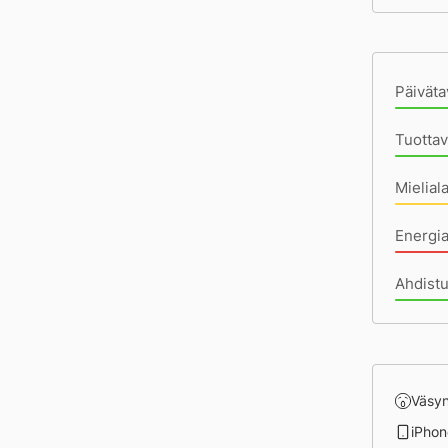
Pä
Päiväta
Tuottav
Mielial
Energia
Ahdist
Väsy
iPhon