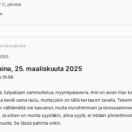
 C, pilvistä
na
ten tänä päivänä
3293
taina, 25. maaliskuuta 2025
n 15:56
 13659
ä, tulipalojen sammuttelua, myyntipalaveria. Arki on aivan liian k
ka kevät sama laulu, mutta jokin on tällä kertaa eri tavalla. Teke
i välttämättä ole kasvanut, mutta murehtiminen ja stressaamine
. Ja siihen on monta syystäkin, aitoa syytä, ei mitään ylimiettimist
huolta. Se tässä pahinta onkin.