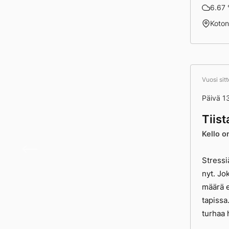
6.67 °
Koto
Vuosi sit
Päivä 1
Tiis
Kello o
Päivä
Stressi
nyt. Jo
määrä e
tapissa
turhaa 