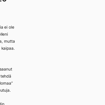
a ei ole
lleni
ta, mutta
i kaipaa.
 saanut
e tehdä
 ”lomaa”
utuja.
din