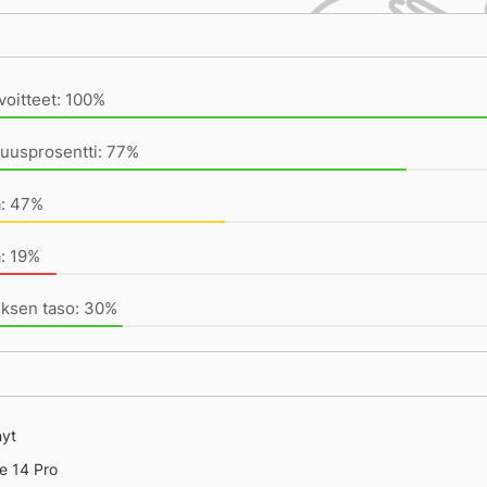
ivän saavutukset kirjoittamishetkeen (20:32) mennessä
voitteet: 100%
uusprosentti: 77%
a: 47%
: 19%
uksen taso: 30%
nyt
e 14 Pro