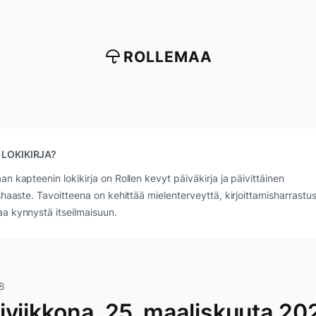
ROLLEMAA
 LOKIKIRJA?
an kapteenin lokikirja on Rollen kevyt päiväkirja ja päivittäinen
ushaaste. Tavoitteena on kehittää mielenterveyttä, kirjoittamisharrastus
a kynnystä itseilmaisuun.
8
iviikkona, 25. maaliskuuta 20