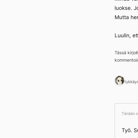
luokse. J
Mutta her
Luulin, e
Tässä kirjo
kommentoid
1 tykkäy
Tänään ol
Työ. S