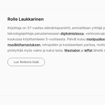
Rolle Laukkarinen
Kirjoittaja on 37-vuotias elämäntapanörtti, ammatiltaan yrittäjä j
teknologiajohtaja perustamassaan
digitoimistossa
, verkkosivuje
koukussa kirjoittamiseen 5-vuotiaasta. Päivät kuluu
monipuolise
musiikkiharrastuksen
, retropelien ja koodaamisen parissa, mutt
piristyttää myös vaimo ja kaksi lasta.
Mastodon
ja
leffat
lähellä 
Lue Rollesta lisää