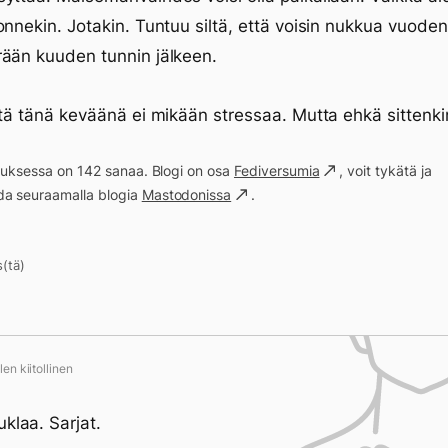
onnekin. Jotakin. Tuntuu siltä, että voisin nukkua vuode
ään kuuden tunnin jälkeen.
ttä tänä keväänä ei mikään stressaa. Mutta ehkä sittenki
ituksessa on 142 sanaa. Blogi on osa
Fediversumia
, voit tykätä ja
a seuraamalla blogia
Mastodonissa
.
s(tä)
en kiitollinen
uklaa. Sarjat.