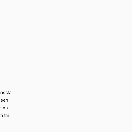
aaosta
misen
n on
ä tai