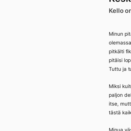
Kello o
Minun pit
olemassa.
pitkälti f
pitäisi l
Tuttu ja t
Miksi kui
paljon de
itse, mut
tästä kai
Minua väs