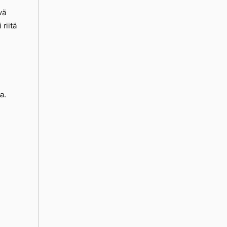
vä
 riitä
a.