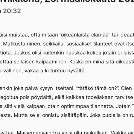
n 20:32
äisi muistaa, että mitään ”oikeanlaista elämää” tai ideaali
 Matkustaminen, seikkailu, sosiaaliset tilanteet ovat itse
iktiota. Joskus olisi kuitenkin hauskaa kokea jotain erilais
opettaa sellaisen kaipaaminen. Koska en minä sitä oikeast
urvallinen, vakaa arki tuntuu hyvältä.
tenkin joka päivä kysyn itseltäni, ”tätäkö tämä on?”. Olen
legoitua pois pöydältä, eikä kaikkea todellakaan tarvits
ta silti vielä kaipaan jotain optimimpaa tilannetta. Jotain
kesta. Mutta se ei onnistu sisältäpäin. Joka puolella on ru
yttää. Maisemanvaihdos voisi olla paikallaan. Vaikka äi