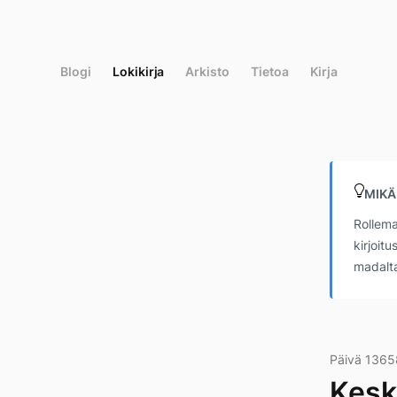
Siirry
suoraan
sisältöön
Blogi
Lokikirja
Arkisto
Tietoa
Kirja
MIKÄ
Rollema
kirjoit
madalta
Päivä 1365
Kesk