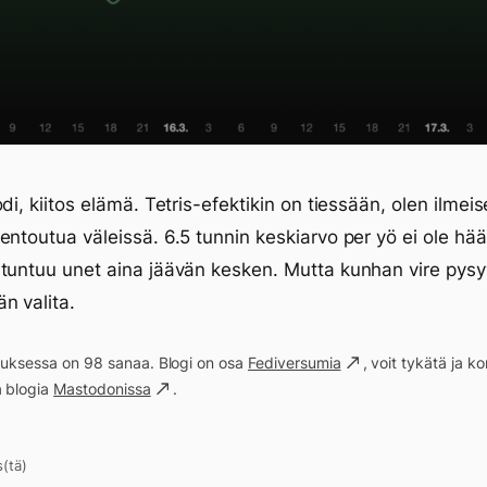
di, kiitos elämä. Tetris-efektikin on tiessään, olen ilmeis
entoutua väleissä. 6.5 tunnin keskiarvo per yö ei ole hää
tuntuu unet aina jäävän kesken. Mutta kunhan vire pys
n valita.
ituksessa on 98 sanaa. Blogi on osa
Fediversumia
, voit tykätä ja 
a blogia
Mastodonissa
.
s(tä)