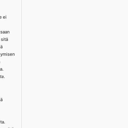
e ei
 saan
sitä
mä
äsymisen
ä
a.
.
ta
dä
ta.