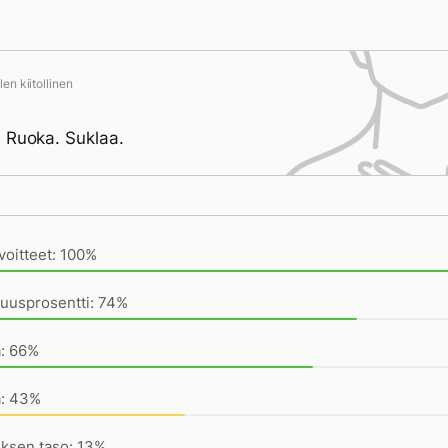
en kiitollinen
 Ruoka. Suklaa.
ivän saavutukset kirjoittamishetkeen (20:39) mennessä
voitteet: 100%
uusprosentti: 74%
a: 66%
a: 43%
ksen taso: 13%