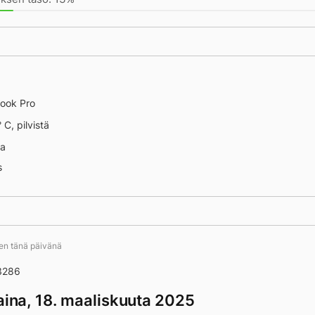
ook Pro
 C, pilvistä
na
s
 13652
ten tänä päivänä
3286
taina, 18. maaliskuuta 2025