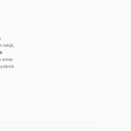
a
n tekijä,
n
a arkea
sydäntä.