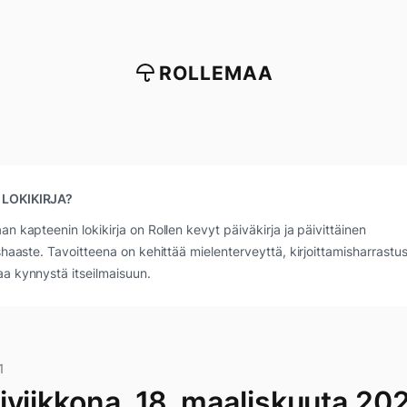
ROLLEMAA
 LOKIKIRJA?
an kapteenin lokikirja on Rollen kevyt päiväkirja ja päivittäinen
ushaaste. Tavoitteena on kehittää mielenterveyttä, kirjoittamisharrastus
a kynnystä itseilmaisuun.
1
iviikkona, 18. maaliskuuta 20