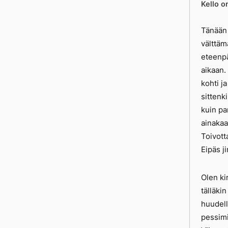
Kello o
Tänään 
välttäm
eteenpä
aikaan.
kohti j
sittenk
kuin pa
ainakaa
Toivott
Eipäs ji
Olen ki
tälläki
huudell
pessimi