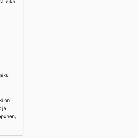
a, eikä
aikki
ki on
 ja
ippunen,