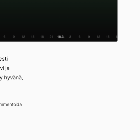
esti
vi ja
yy hyvänä,
kommentoida