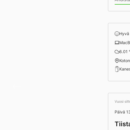
Hyvä
MacB
6.01 °
Koto
Kane
Päivä
Vuosi sit
Päivä 1
Tiis