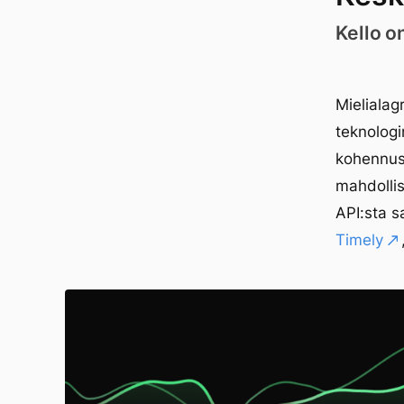
Kello o
Mielialag
teknologi
kohennust
mahdolli
API:sta sa
Timely