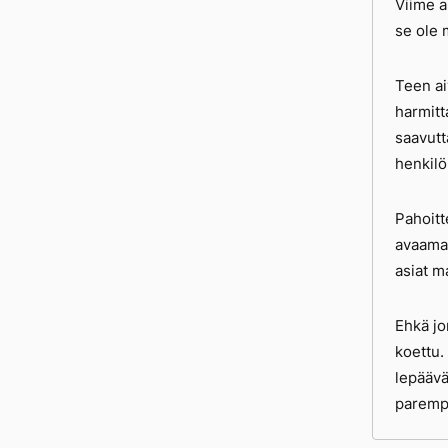
Viime a
se ole 
Teen ai
harmitta
saavutt
henkilö
Pahoitt
avaamaa
asiat m
Ehkä jo
koettu.
lepäävä
paremp