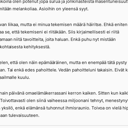
ikoina olen potenut jopa surua ja jonkinasteista masentuneisuutt
mitään melankoliaa. Asioihin on yleensä syyt.
van liikaa, mutta ei minua tekemisen määrä häiritse. Ehkä eniten
a se, että tekemiseni ei riitäkään. Siis kirjaimellisesti ei riitä
amaan niitä tavoitteita, joita haluan. Enkä puhu nyt mistään
kohtaisesta kehityksestä.
elen, että olen näin epämääräinen, mutta en enempää tätä pysty
n. Tai enkä edes pahoittele. Vedän pahoitteluni takaisin. Eivät k
aailmalle kuulu.
nain päivänä omaelämäkerrassani kerron kaiken. Sitten kun kaik
 Toivottavasti olen siinä vaiheessa miljoonani tehnyt, menestynyt
 yksilö, enkä elämänsä tuhonnut ihmisraunio. Toivoa on vielä h
aan tulevaisuuteen.