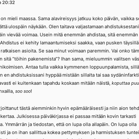
n 20:32
on mieli maassa. Sama alavireisyys jatkuu koko päivän, vaikka s
ättä ulospäin näykään. Olen taitava valjastamaan ahdistuksestani
in vievää voimaa. Usein mitä enemmän ahdistaa, sitä enemmän
 Ahdistus ei kehity lamaantumiseksi saakka, vaan pusken täysillä 
a ratkaisen asioita. Se saa minut voimaan paremmin. Vai onko tä
in sitä ”töihin pakenemista”? Ihan sama, mieluummin valitsen v
nikoimisen. Antaa tulla vaikka kymmenen loppuunpalamista, sill
n en ahdistuksissani hyppää mistään sillalta tai saa sydäninfarkti
avasti ei kuitenkaan tapahdu koskaan mitään näistä,
koputtaa puu
nxailla,
!
soo soo
rjoittanut tästä aiemminkin hyvin epämääräisesti ja niin aion teh
n kertaa. Julkisessa päiväkirjassa ei passaa mitään kovin tarkasti
a. Ymmärrän ja tiedostan, että on lupa olla allapäin. On lupa olla
sti ja on ihan sallittua kokea pettymyksen ja harmistuksen tuntei