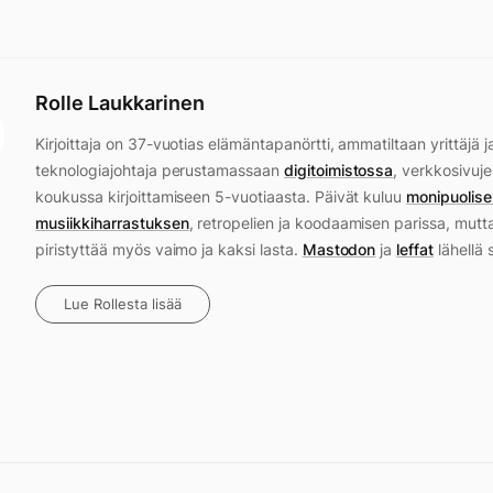
Rolle Laukkarinen
Kirjoittaja on 37-vuotias elämäntapanörtti, ammatiltaan yrittäjä j
teknologiajohtaja perustamassaan
digitoimistossa
, verkkosivuje
koukussa kirjoittamiseen 5-vuotiaasta. Päivät kuluu
monipuolise
musiikkiharrastuksen
, retropelien ja koodaamisen parissa, mutt
piristyttää myös vaimo ja kaksi lasta.
Mastodon
ja
leffat
lähellä 
Lue Rollesta lisää