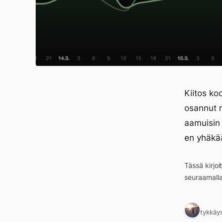
Kiitos koo
osannut r
aamuisin 
en yhäkää
Tässä kirjo
seuraamall
1 tykkäy