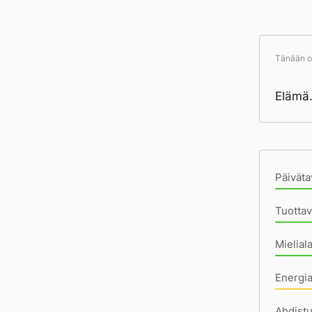
Tänään ol
Elämä.
Pä
Päiväta
Tuottav
Mielial
Energi
Ahdistu