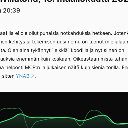
n 20:39
raafilla ei ole ollut punaisia notkahduksia hetkeen. Jote
nen kehitys ja tekemisen uusi riemu on tuonut mielialaa
a. Olen aina tykännyt ”leikkiä” koodilla ja nyt siihen on
suuksia enemmän kuin koskaan. Oikeastaan mistä tahan
a helposti MCP:n ja julkaisen näitä kuin sieniä torilla. En
, sitten
YNAB
.