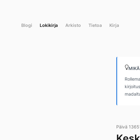
Siirry
suoraan
sisältöön
Blogi
Lokikirja
Arkisto
Tietoa
Kirja
MIKÄ
Rollema
kirjoit
madalta
Päivä 1365
Kesk