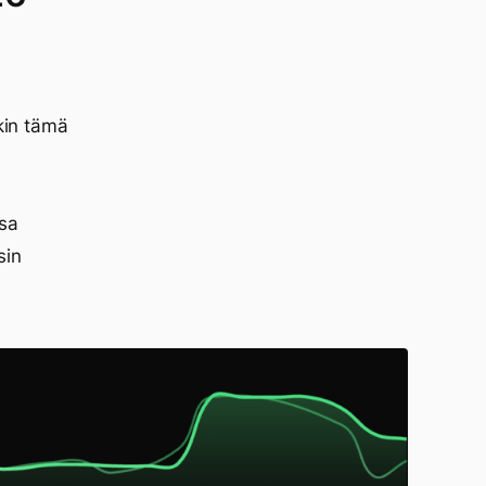
nkin tämä
n
sa
sin