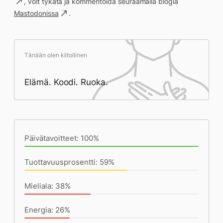
, voit tykätä ja kommentoida seuraamalla blogia
Mastodonissa
.
Tänään olen kiitollinen
Elämä. Koodi. Ruoka.
Päivän saavutukset kirjoittamishetkeen
(21:10) mennessä
Päivätavoitteet: 100%
Tuottavuusprosentti: 59%
Mieliala: 38%
Energia: 26%