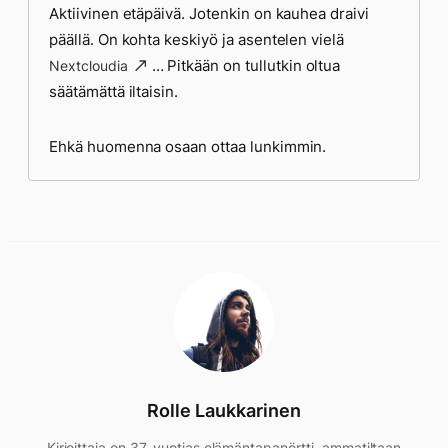
Aktiivinen etäpäivä. Jotenkin on kauhea draivi
päällä. On kohta keskiyö ja asentelen vielä
… Pitkään on tullutkin oltua
Nextcloudia
säätämättä iltaisin.
Ehkä huomenna osaan ottaa lunkimmin.
Rolle Laukkarinen
Kirjoittaja on 37-vuotias elämäntapanörtti, ammatiltaan