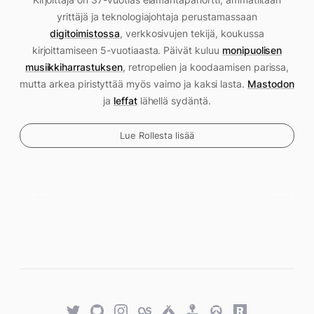
yrittäjä ja teknologiajohtaja perustamassaan
digitoimistossa
, verkkosivujen tekijä, koukussa
kirjoittamiseen 5-vuotiaasta. Päivät kuluu
monipuolisen
musiikkiharrastuksen
, retropelien ja koodaamisen parissa,
mutta arkea piristyttää myös vaimo ja kaksi lasta.
Mastodon
ja
leffat
lähellä sydäntä.
Lue Rollesta lisää
Twitter
GitHub
Twitter
Last.fm
Untappd
Retro
Overwatch
Rawg.io