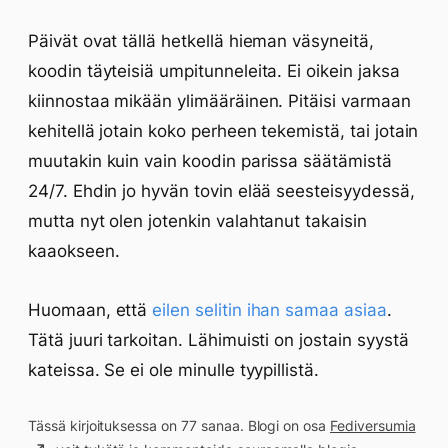
Päivät ovat tällä hetkellä hieman väsyneitä,
koodin täyteisiä umpitunneleita. Ei oikein jaksa
kiinnostaa mikään ylimääräinen. Pitäisi varmaan
kehitellä jotain koko perheen tekemistä, tai jotain
muutakin kuin vain koodin parissa säätämistä
24/7. Ehdin jo hyvän tovin elää seesteisyydessä,
mutta nyt olen jotenkin valahtanut takaisin
kaaokseen.
Huomaan, että
eilen selitin ihan samaa asiaa
.
Tätä juuri tarkoitan. Lähimuisti on jostain syystä
kateissa. Se ei ole minulle tyypillistä.
Tässä kirjoituksessa on 77 sanaa. Blogi on osa
Fediversumia