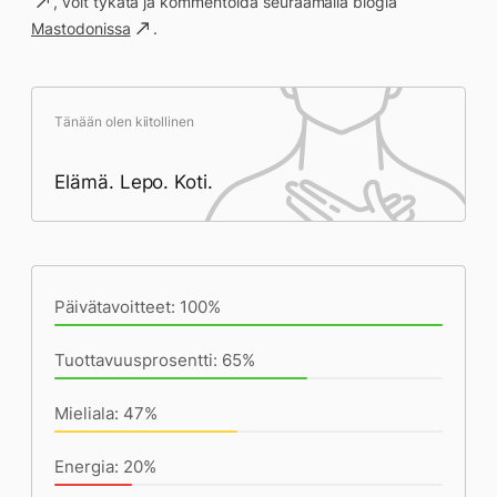
, voit tykätä ja kommentoida seuraamalla blogia
Mastodonissa
.
Tänään olen kiitollinen
Elämä. Lepo. Koti.
Päivän saavutukset kirjoittamishetkeen
(23:35) mennessä
Päivätavoitteet: 100%
Tuottavuusprosentti: 65%
Mieliala: 47%
Energia: 20%