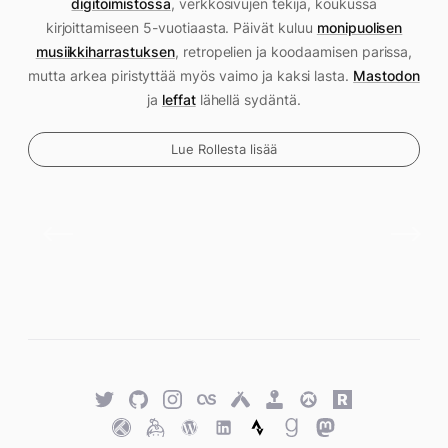
digitoimistossa
, verkkosivujen tekijä, koukussa
kirjoittamiseen 5-vuotiaasta. Päivät kuluu
monipuolisen
musiikkiharrastuksen
, retropelien ja koodaamisen parissa,
mutta arkea piristyttää myös vaimo ja kaksi lasta.
Mastodon
ja
leffat
lähellä sydäntä.
Lue Rollesta lisää
Twitter
GitHub
Twitter
Last.fm
Untappd
Retro
Overwatch
Rawg.io
Achievements
Trakt
Keybase
WordPress
WordPress
Strava
Goodreads
Mastodon