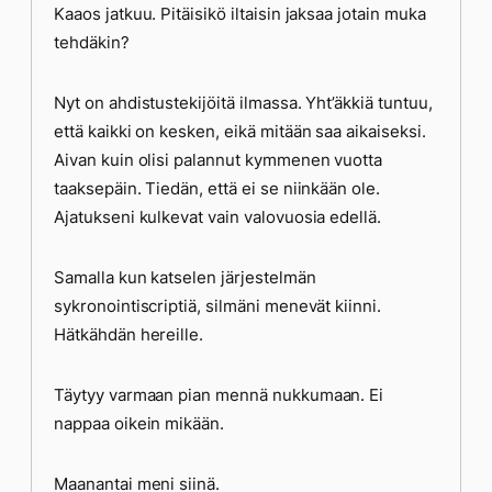
Kaaos jatkuu. Pitäisikö iltaisin jaksaa jotain muka
tehdäkin?
Nyt on ahdistustekijöitä ilmassa. Yht’äkkiä tuntuu,
että kaikki on kesken, eikä mitään saa aikaiseksi.
Aivan kuin olisi palannut kymmenen vuotta
taaksepäin. Tiedän, että ei se niinkään ole.
Ajatukseni kulkevat vain valovuosia edellä.
Samalla kun katselen järjestelmän
sykronointiscriptiä, silmäni menevät kiinni.
Hätkähdän hereille.
Täytyy varmaan pian mennä nukkumaan. Ei
nappaa oikein mikään.
Maanantai meni siinä.