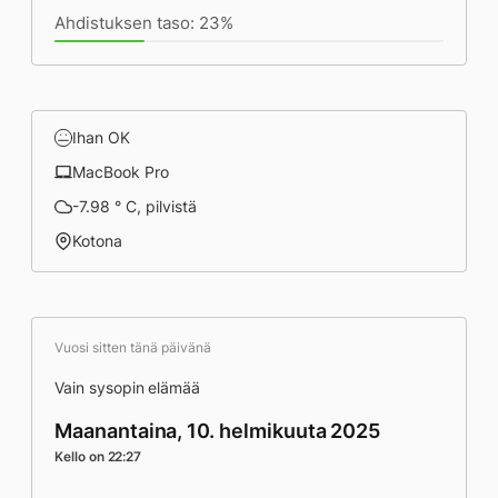
Ahdistuksen taso: 23%
Ihan OK
MacBook Pro
-7.98 ° C, pilvistä
Kotona
Vuosi sitten tänä päivänä
Vain sysopin elämää
Maanantaina, 10. helmikuuta 2025
Kello on 22:27