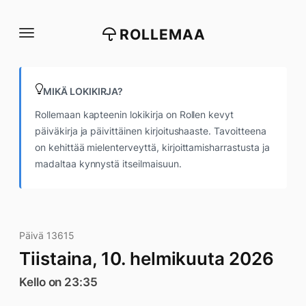
Siirry
suoraan
ROLLEMAA
sisältöön
MIKÄ LOKIKIRJA?
Rollemaan kapteenin lokikirja on Rollen kevyt
päiväkirja ja päivittäinen kirjoitushaaste. Tavoitteena
on kehittää mielenterveyttä, kirjoittamisharrastusta ja
madaltaa kynnystä itseilmaisuun.
Päivä 13615
Tiistaina, 10. helmikuuta 2026
Kello on 23:35