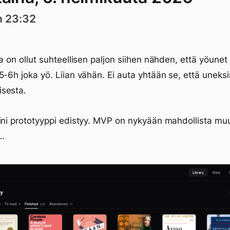
n 23:32
ja on ollut suhteellisen paljon siihen nähden, että yöunet
5-6h joka yö. Liian vähän. Ei auta yhtään se, että uneksi
sesta.
ini prototyyppi edistyy. MVP on nykyään mahdollista m
…