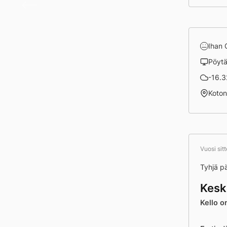
Päivä
Ihan
Pöyt
-16.32
Koto
Vuosi sit
Tyhjä p
Kesk
Kello o