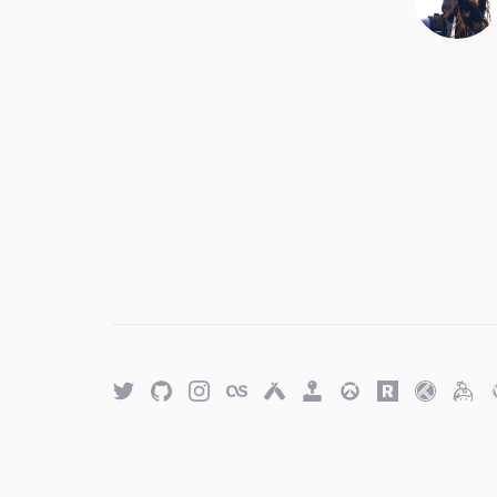
Twitter
GitHub
Twitter
Last.fm
Untappd
Retro
Overwatch
Rawg.io
Trakt
Keyb
Achievements