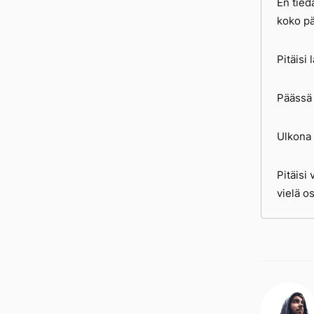
En tied
koko pä
Pitäisi 
Päässä 
Ulkona 
Pitäisi
vielä os