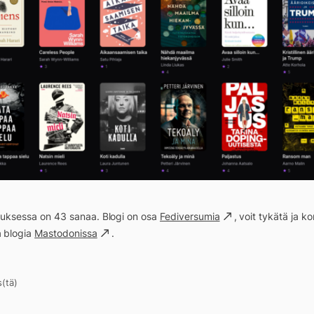
ituksessa on 43 sanaa. Blogi on osa
Fediversumia
, voit tykätä ja 
a blogia
Mastodonissa
.
s(tä)