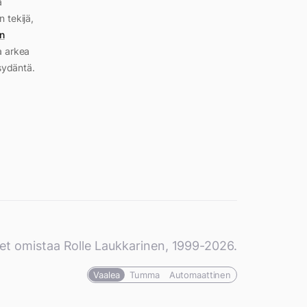
a
n tekijä,
n
a arkea
sydäntä.
et omistaa Rolle Laukkarinen, 1999-2026.
Vaalea
Tumma
Automaattinen