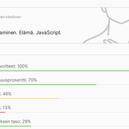
en kiitollinen
minen. Elämä. JavaScript.
ivän saavutukset kirjoittamishetkeen (23:32) mennessä
voitteet: 100%
uusprosentti: 70%
a: 46%
a: 13%
uksen taso: 29%