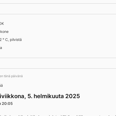
 13611
 OK
äkone
 ° C, pilvistä
na
ten tänä päivänä
ää
iviikkona, 5. helmikuuta 2025
n 20:05