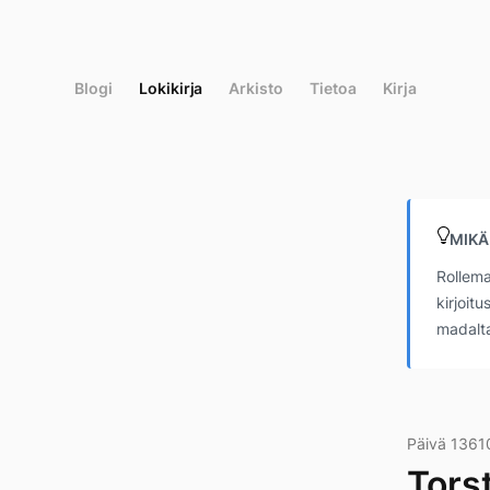
Siirry
suoraan
sisältöön
Blogi
Lokikirja
Arkisto
Tietoa
Kirja
MIKÄ
Rollema
kirjoit
madalta
Päivä 1361
Tors