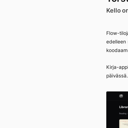
Kello o
Flow-tilo
edelleen 
koodaami
Kirja-app
päivässä