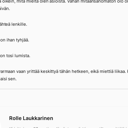
ä oikein, mitä mieltä olen asioista. Vähän mitäänsanomaton olo ol
ivän.
lähteä lenkille.
on ihan tyhjää.
on tosi lumista.
 varmaan vaan yrittää keskittyä tähän hetkeen, eikä miettiä liikaa.
aisi sen.
Rolle Laukkarinen