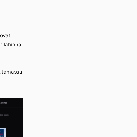
 ovat
n lähinnä
uutamassa