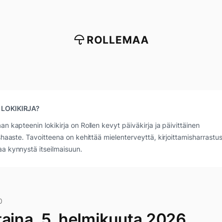
ROLLEMAA
 LOKIKIRJA?
an kapteenin lokikirja on Rollen kevyt päiväkirja ja päivittäinen
ushaaste. Tavoitteena on kehittää mielenterveyttä, kirjoittamisharrastus
a kynnystä itseilmaisuun.
0
taina, 5. helmikuuta 2026