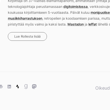
Kirjoittaja on 37-vuotias elämäntapanörtti, ammatiltaan yrittäjä j
teknologiajohtaja perustamassaan
digitoimistossa
, verkkosivuje
koukussa kirjoittamiseen 5-vuotiaasta. Päivät kuluu
monipuolise
musiikkiharrastuksen
, retropelien ja koodaamisen parissa, mutt
piristyttää myös vaimo ja kaksi lasta.
Mastodon
ja
leffat
lähellä 
Lue Rollesta lisää
ase
WordPress
WordPress
Strava
Goodreads
Mastodon
Oikeud