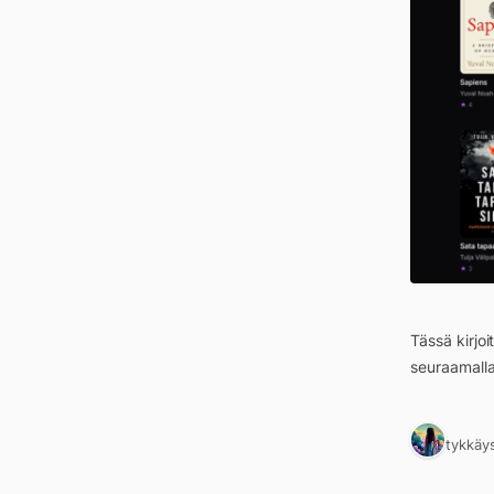
Tässä kirjo
seuraamall
1 tykkäy