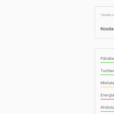
Tänään ol
Koodaa
Pä
Päiväta
Tuottav
Mielial
Energi
Ahdist