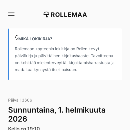
Siirry
suoraan
ROLLEMAA
sisältöön
MIKÄ LOKIKIRJA?
Rollemaan kapteenin lokikirja on Rollen kevyt
päiväkirja ja päivittäinen kirjoitushaaste. Tavoitteena
on kehittää mielenterveyttä, kirjoittamisharrastusta ja
madaltaa kynnystä itseilmaisuun.
Päivä 13606
Sunnuntaina, 1. helmikuuta
2026
Kello on 19:10