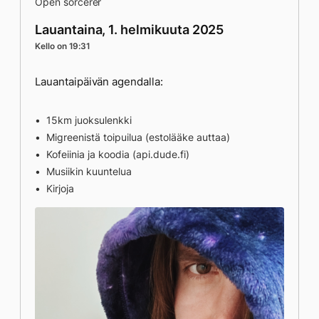
Open sorcerer
Lauantaina, 1. helmikuuta 2025
Kello on 19:31
Lauantaipäivän agendalla:
15km juoksulenkki
Migreenistä toipuilua (estolääke auttaa)
Kofeiinia ja koodia (api.dude.fi)
Musiikin kuuntelua
Kirjoja