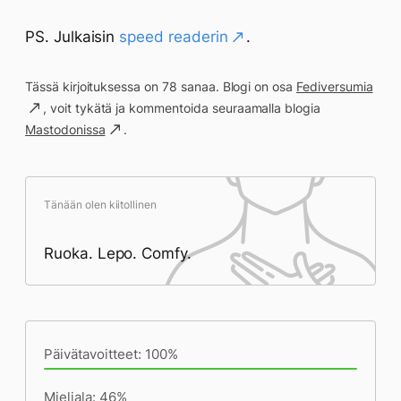
PS. Julkaisin
speed readerin
.
Tässä kirjoituksessa on 78 sanaa. Blogi on osa
Fediversumia
, voit tykätä ja kommentoida seuraamalla blogia
Mastodonissa
.
Tänään olen kiitollinen
Ruoka. Lepo. Comfy.
Päivän saavutukset kirjoittamishetkeen
(19:10) mennessä
Päivätavoitteet: 100%
Mieliala: 46%