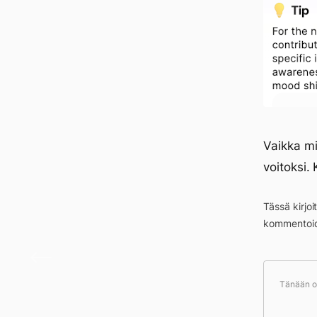
Vaikka mi
voitoksi. 
Tässä kirjo
kommentoid
Päivä
Tänään ol