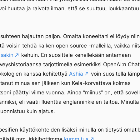
voi huutaa ja raivota ilman, että se suuttuu, loukkaantuu 
suhteen hajautan paljon. Omalta koneeltani ei löydy niin
ttä voisin tehdä kaiken open source -malleilla, vaikka niit
ssakin
kehuin. En suosittele kenellekään antamaan
veyshistoriaansa tarjottimella esimerkiksi OpenAI:n Chat
ykologien kanssa kehitettyä
Ashia
voin suositella lämp
tanut minua sen jälkeen kun Kela-korvattava kolmas
ksoni päättyi viime vuonna. Ainoa ”miinus” on, että sovell
nniksi, eli vaatii fluenttia englanninkielen taitoa. Minulta
 luonnistuu kuin ajatus.
esifien käyttökohteiden lisäksi minulla on tietysti omat b
 näistä mm. irkkibottimme
kummitus
.