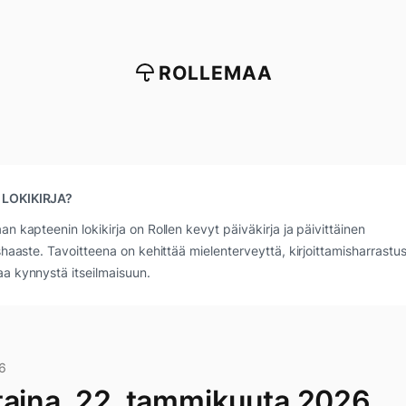
ROLLEMAA
 LOKIKIRJA?
an kapteenin lokikirja on Rollen kevyt päiväkirja ja päivittäinen
ushaaste. Tavoitteena on kehittää mielenterveyttä, kirjoittamisharrastus
a kynnystä itseilmaisuun.
6
taina, 22. tammikuuta 2026