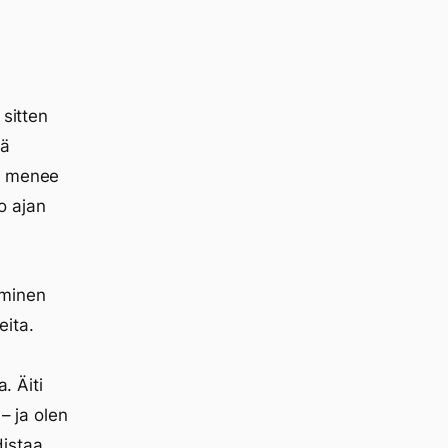
 sitten
ää
mo menee
ko ajan
aminen
ita.
. Äiti
– ja olen
istaa.