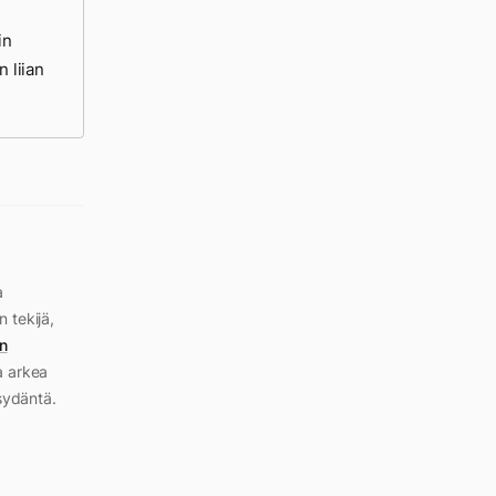
in
n liian
a
n tekijä,
n
a arkea
sydäntä.