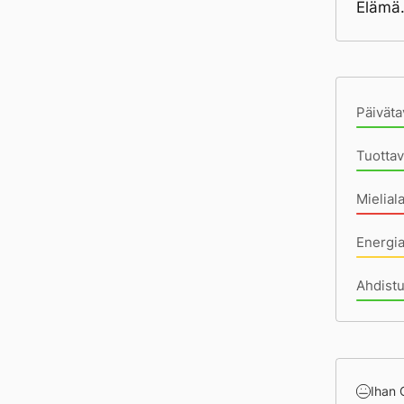
Elämä.
Pä
Päiväta
Tuottav
Mielial
Energia
Ahdistu
Ihan