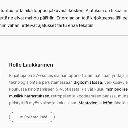
tuntuu, että aika loppuu jatkuvasti kesken. Ajatuksia on liikaa, ni
 että ne eivät mahdu päähän. Energiaa on tätä kirjoittaessa jälllee
niin vähän, etteivät ajatukset tartu enää tekstiin.
Rolle Laukkarinen
Kirjoittaja on 37-vuotias elämäntapanörtti, ammatiltaan yrittäjä j
teknologiajohtaja perustamassaan
digitoimistossa
, verkkosivuje
koukussa kirjoittamiseen 5-vuotiaasta. Päivät kuluu
monipuolise
musiikkiharrastuksen
, retropelien ja koodaamisen parissa, mutt
piristyttää myös vaimo ja kaksi lasta.
Mastodon
ja
leffat
lähellä 
Lue Rollesta lisää