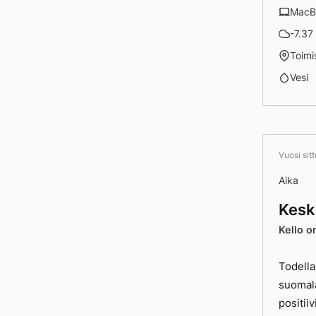
MacB
-7.37 
Toimi
Vesi
Vuosi sit
Aika
Kesk
Kello o
Todella
suomala
positii