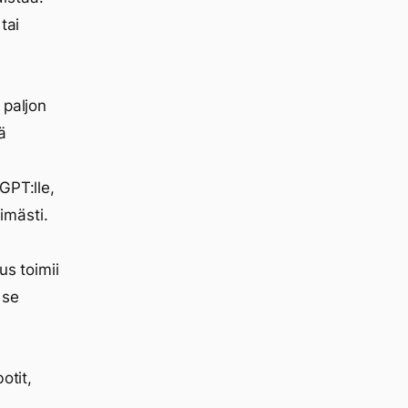
tai
 paljon
ä
GPT:lle,
imästi.
us toimii
 se
otit,