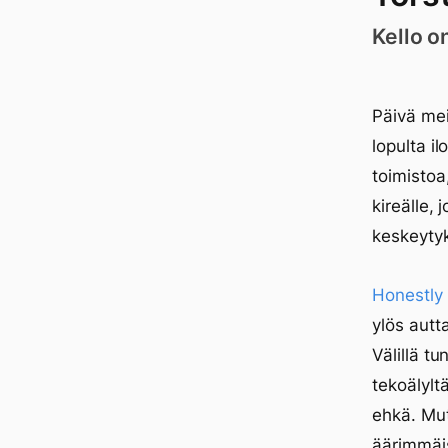
Kello o
Päivä mei
lopulta i
toimistoa
kireälle,
keskeytyk
Honestly
ylös aut
Välillä t
tekoälyltä
ehkä. Mut
äärimmäi