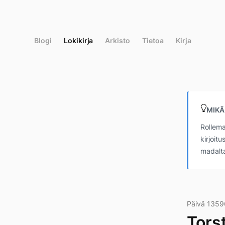
Siirry
suoraan
sisältöön
Blogi
Lokikirja
Arkisto
Tietoa
Kirja
MIKÄ
Rollema
kirjoit
madalta
Päivä 1359
Tors