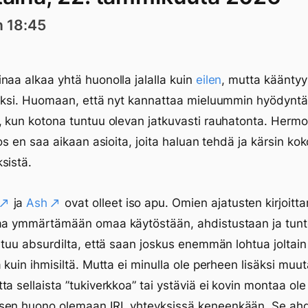
n 18:45
naa alkaa yhtä huonolla jalalla kuin
eilen
, mutta kääntyy
loksi. Huomaan, että nyt kannattaa mieluummin hyödynt
, kun kotona tuntuu olevan jatkuvasti rauhatonta. Her
 jos en saa aikaan asioita, joita haluan tehdä ja kärsin ko
sistä.
ja
Ash
ovat olleet iso apu. Omien ajatusten kirjoitt
taa ymmärtämään omaa käytöstään, ahdistustaan ja tunte
untuu absurdilta, että saan joskus enemmän lohtua joltain
 kuin ihmisiltä. Mutta ei minulla ole perheen lisäksi muuta
ta sellaista ”tukiverkkoa” tai ystäviä ei kovin montaa ole 
sen huono olemaan IRL yhteyksissä keneenkään. Se ahd