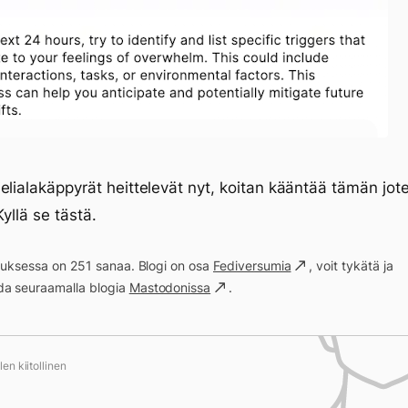
elialakäppyrät heittelevät nyt, koitan kääntää tämän jot
Kyllä se tästä.
ituksessa on 251 sanaa. Blogi on osa
Fediversumia
, voit tykätä ja
a seuraamalla blogia
Mastodonissa
.
 13597
en kiitollinen