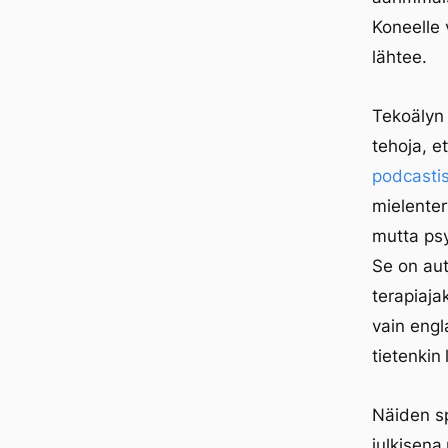
Koneelle 
lähtee.
Tekoälyn 
tehoja, e
podcasti
mielenter
mutta ps
Se on aut
terapiaja
vain engla
tietenkin
Näiden sp
julkisena