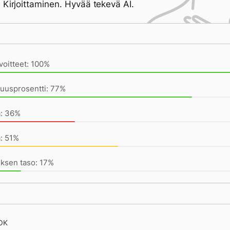
 Kirjoittaminen. Hyvää tekevä AI.
ivän saavutukset kirjoittamishetkeen (18:45) mennessä
voitteet: 100%
uusprosentti: 77%
a: 36%
: 51%
ksen taso: 17%
 OK