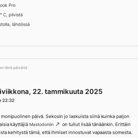
ook Pro
° C, pilvistä
stolla, lähdössä
ten tänä päivänä
iviikkona, 22. tammikuuta 2025
n 22:32
 monipuolinen päivä. Sekosin jo laskuista siinä kuinka paljon
isia käyttäjiä
on tullut lisää tänäänkin. Erittäin
Mastodoniin
vista kehitystä tämä, että ihmiset innostuvat vapaasta somesta.