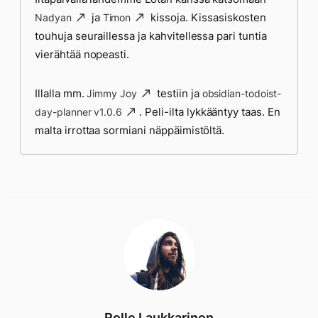
ja
kissoja. Kissasiskosten
Nadyan
Timon
touhuja seuraillessa ja kahvitellessa pari tuntia
vierähtää nopeasti.
Illalla mm.
testiin ja
Jimmy Joy
obsidian-todoist-
. Peli-ilta lykkääntyy taas. En
day-planner v1.0.6
malta irrottaa sormiani näppäimistöltä.
Rolle Laukkarinen