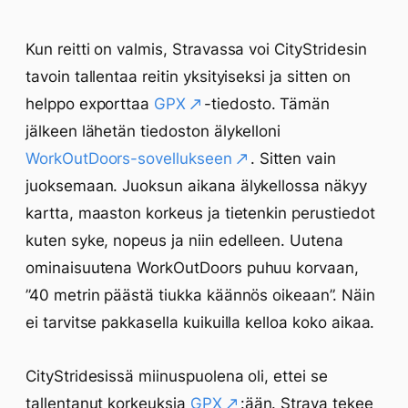
Kun reitti on valmis, Stravassa voi CityStridesin
tavoin tallentaa reitin yksityiseksi ja sitten on
helppo exporttaa
GPX
-tiedosto. Tämän
jälkeen lähetän tiedoston älykelloni
WorkOutDoors-sovellukseen
. Sitten vain
juoksemaan. Juoksun aikana älykellossa näkyy
kartta, maaston korkeus ja tietenkin perustiedot
kuten syke, nopeus ja niin edelleen. Uutena
ominaisuutena WorkOutDoors puhuu korvaan,
”40 metrin päästä tiukka käännös oikeaan”. Näin
ei tarvitse pakkasella kuikuilla kelloa koko aikaa.
CityStridesissä miinuspuolena oli, ettei se
tallentanut korkeuksia
GPX
:ään. Strava tekee