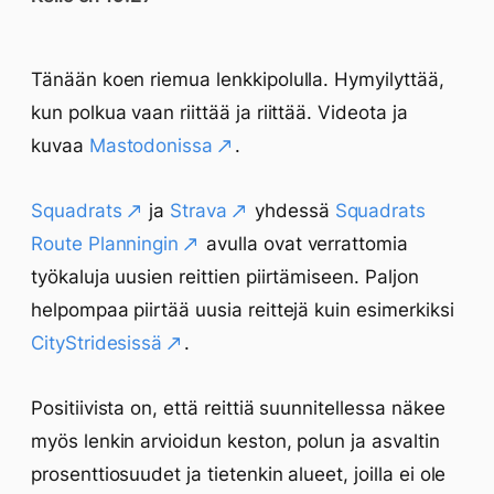
Tänään koen riemua lenkkipolulla. Hymyilyttää,
kun polkua vaan riittää ja riittää. Videota ja
kuvaa
Mastodonissa
.
Squadrats
ja
Strava
yhdessä
Squadrats
Route Planningin
avulla ovat verrattomia
työkaluja uusien reittien piirtämiseen. Paljon
helpompaa piirtää uusia reittejä kuin esimerkiksi
CityStridesissä
.
Positiivista on, että reittiä suunnitellessa näkee
myös lenkin arvioidun keston, polun ja asvaltin
prosenttiosuudet ja tietenkin alueet, joilla ei ole