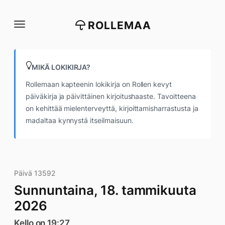
Siirry
suoraan
ROLLEMAA
sisältöön
MIKÄ LOKIKIRJA?
Rollemaan kapteenin lokikirja on Rollen kevyt
päiväkirja ja päivittäinen kirjoitushaaste. Tavoitteena
on kehittää mielenterveyttä, kirjoittamisharrastusta ja
madaltaa kynnystä itseilmaisuun.
Päivä 13592
Sunnuntaina, 18. tammikuuta
2026
Kello on 19:27