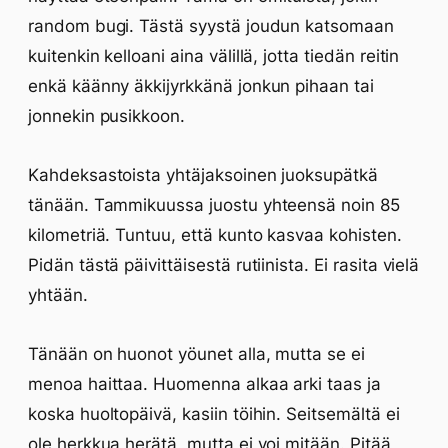
random bugi. Tästä syystä joudun katsomaan
kuitenkin kelloani aina välillä, jotta tiedän reitin
enkä käänny äkkijyrkkänä jonkun pihaan tai
jonnekin pusikkoon.
Kahdeksastoista yhtäjaksoinen juoksupätkä
tänään. Tammikuussa juostu yhteensä noin 85
kilometriä. Tuntuu, että kunto kasvaa kohisten.
Pidän tästä päivittäisestä rutiinista. Ei rasita vielä
yhtään.
Tänään on huonot yöunet alla, mutta se ei
menoa haittaa. Huomenna alkaa arki taas ja
koska huoltopäivä, kasiin töihin. Seitsemältä ei
ole herkkua herätä, mutta ei voi mitään. Pitää