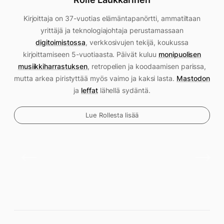
Kirjoittaja on 37-vuotias elämäntapanörtti, ammatiltaan
yrittäjä ja teknologiajohtaja perustamassaan
digitoimistossa
, verkkosivujen tekijä, koukussa
kirjoittamiseen 5-vuotiaasta. Päivät kuluu
monipuolisen
musiikkiharrastuksen
, retropelien ja koodaamisen parissa,
mutta arkea piristyttää myös vaimo ja kaksi lasta.
Mastodon
ja
leffat
lähellä sydäntä.
Lue Rollesta lisää