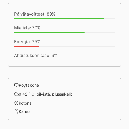
(19:27) mennessä
Päivätavoitteet: 89%
Mieliala: 70%
Energia: 25%
Ahdistuksen taso: 9%
Pöytäkone
0.42 ° C, pilvistä, plussakelit
Kotona
Kanes