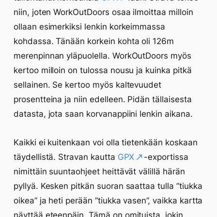
niin, joten WorkOutDoors osaa ilmoittaa milloin
ollaan esimerkiksi lenkin korkeimmassa
kohdassa. Tänään korkein kohta oli 126m
merenpinnan yläpuolella. WorkOutDoors myös
kertoo milloin on tulossa nousu ja kuinka pitkä
sellainen. Se kertoo myös kaltevuudet
prosentteina ja niin edelleen. Pidän tällaisesta
datasta, jota saan korvanappiini lenkin aikana.
Kaikki ei kuitenkaan voi olla tietenkään koskaan
täydellistä. Stravan kautta
GPX
-exportissa
nimittäin suuntaohjeet heittävät välillä härän
pyllyä. Kesken pitkän suoran saattaa tulla ”tiukka
oikea” ja heti perään ”tiukka vasen”, vaikka kartta
näyttää eteenpäin. Tämä on omituista, jokin