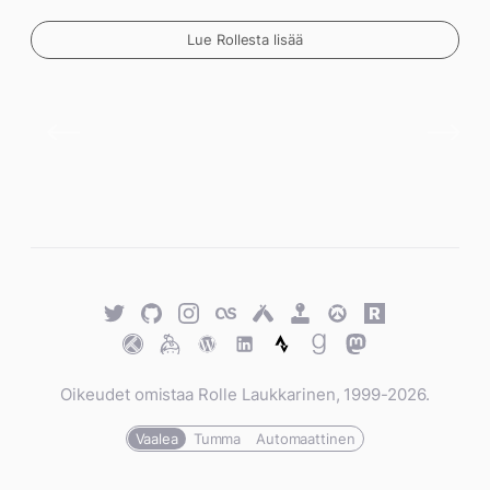
Lue Rollesta lisää
Twitter
GitHub
Twitter
Last.fm
Untappd
Retro
Overwatch
Rawg.io
Achievements
Trakt
Keybase
WordPress
WordPress
Strava
Goodreads
Mastodon
Oikeudet omistaa Rolle Laukkarinen, 1999-2026.
Vaalea
Tumma
Automaattinen