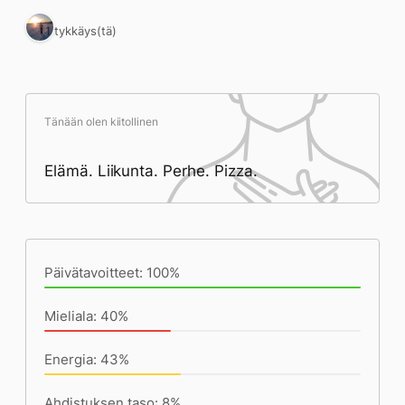
1 tykkäys(tä)
Tänään olen kiitollinen
Elämä. Liikunta. Perhe. Pizza.
Päivän saavutukset kirjoittamishetkeen
(22:28) mennessä
Päivätavoitteet: 100%
Mieliala: 40%
Energia: 43%
Ahdistuksen taso: 8%