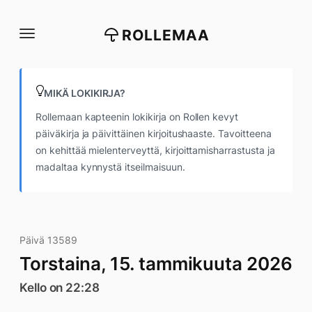
Siirry
suoraan
ROLLEMAA
sisältöön
MIKÄ LOKIKIRJA?
Rollemaan kapteenin lokikirja on Rollen kevyt
päiväkirja ja päivittäinen kirjoitushaaste. Tavoitteena
on kehittää mielenterveyttä, kirjoittamisharrastusta ja
madaltaa kynnystä itseilmaisuun.
Päivä 13589
Torstaina, 15. tammikuuta 2026
Kello on 22:28