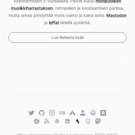
kirjoittamiseen 5-vuotiaasta. Päivät kuluu
monipuolisen
musiikkiharrastuksen
, retropelien ja koodaamisen parissa,
mutta arkea piristyttää myös vaimo ja kaksi lasta.
Mastodon
ja
leffat
lähellä sydäntä.
Lue Rollesta lisää
Twitter
GitHub
Twitter
Last.fm
Untappd
Retro
Overwatch
Rawg.io
Achievements
Trakt
Keybase
WordPress
WordPress
Strava
Goodreads
Mastodon