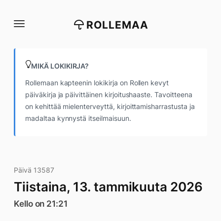
Siirry
suoraan
ROLLEMAA
sisältöön
MIKÄ LOKIKIRJA?
Rollemaan kapteenin lokikirja on Rollen kevyt
päiväkirja ja päivittäinen kirjoitushaaste. Tavoitteena
on kehittää mielenterveyttä, kirjoittamisharrastusta ja
madaltaa kynnystä itseilmaisuun.
Päivä 13587
Tiistaina, 13. tammikuuta 2026
Kello on 21:21