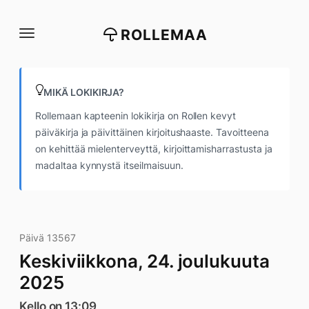
Siirry
suoraan
ROLLEMAA
sisältöön
MIKÄ LOKIKIRJA?
Rollemaan kapteenin lokikirja on Rollen kevyt
päiväkirja ja päivittäinen kirjoitushaaste. Tavoitteena
on kehittää mielenterveyttä, kirjoittamisharrastusta ja
madaltaa kynnystä itseilmaisuun.
Päivä 13567
Keskiviikkona, 24. joulukuuta
2025
Kello on 13:09