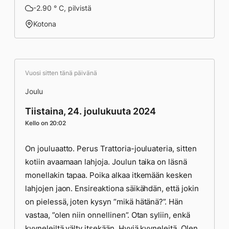
-2.90 ° C, pilvistä
Kotona
Vuosi sitten tänä päivänä
Joulu
Tiistaina, 24. joulukuuta 2024
Kello on 20:02
On jouluaatto. Perus Trattoria-jouluateria, sitten
kotiin avaamaan lahjoja. Joulun taika on läsnä
monellakin tapaa. Poika alkaa itkemään kesken
lahjojen jaon. Ensireaktiona säikähdän, että jokin
on pielessä, joten kysyn ”mikä hätänä?”. Hän
vastaa, ”olen niin onnellinen”. Otan syliin, enkä
kyyneleiltä välty itsekään. Hyviä kyyneleitä. Olen