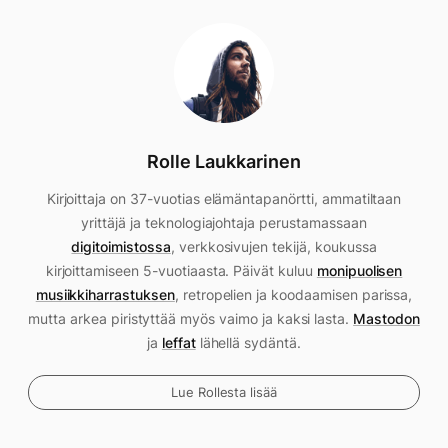
Rolle Laukkarinen
Kirjoittaja on 37-vuotias elämäntapanörtti, ammatiltaan
yrittäjä ja teknologiajohtaja perustamassaan
digitoimistossa
, verkkosivujen tekijä, koukussa
kirjoittamiseen 5-vuotiaasta. Päivät kuluu
monipuolisen
musiikkiharrastuksen
, retropelien ja koodaamisen parissa,
mutta arkea piristyttää myös vaimo ja kaksi lasta.
Mastodon
ja
leffat
lähellä sydäntä.
Lue Rollesta lisää