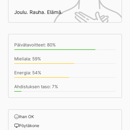
Joulu. Rauha. Elämä.
Päivän saavutukset kirjoittamishetkeen
(13:09) mennessä
Päivätavoitteet: 80%
Mieliala: 59%
Energia: 54%
Ahdistuksen taso: 7%
Ihan OK
Pöytäkone