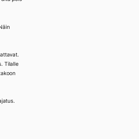
Näin
attavat.
 Tilalle
ttakoon
ajatus.