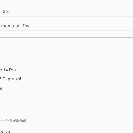
a: 3%
ksen taso: 9%
e 14 Pro
 C, pilvistä
na
ten tänä päivänä
päivä