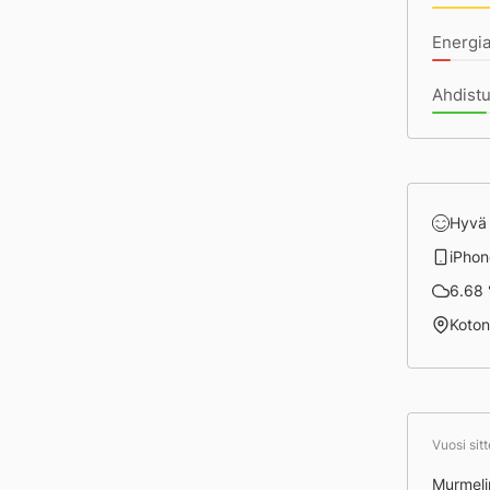
Energi
Ahdistu
Hyvä
iPhon
6.68 °
Koto
Vuosi sit
Murmeli