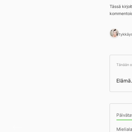
Tässä kirjo
kommentoid
1 tykkäy
Tänään ol
Elämä.
Pä
Päiväta
Päivä
Mielial