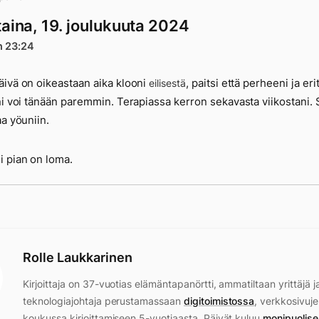
taina, 19. joulukuuta 2024
n 23:24
ivä on oikeastaan aika klooni
, paitsi että perheeni ja eri
eilisestä
ni voi tänään paremmin. Terapiassa kerron sekavasta viikostani. 
aa yöuniin.
 pian on loma.
Rolle Laukkarinen
Kirjoittaja on 37-vuotias elämäntapanörtti, ammatiltaan yrittäjä j
teknologiajohtaja perustamassaan
digitoimistossa
, verkkosivuje
koukussa kirjoittamiseen 5-vuotiaasta. Päivät kuluu
monipuolise