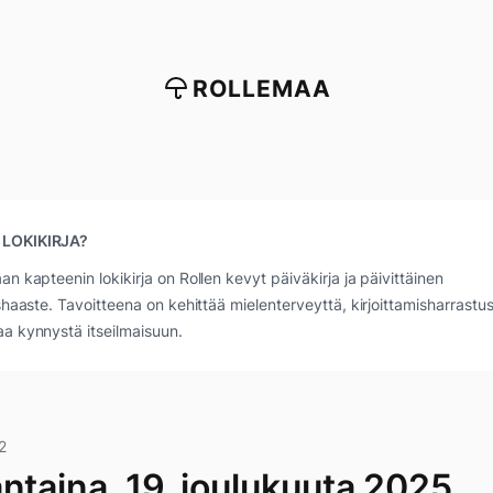
ROLLEMAA
 LOKIKIRJA?
an kapteenin lokikirja on Rollen kevyt päiväkirja ja päivittäinen
ushaaste. Tavoitteena on kehittää mielenterveyttä, kirjoittamisharrastus
a kynnystä itseilmaisuun.
2
antaina, 19. joulukuuta 2025