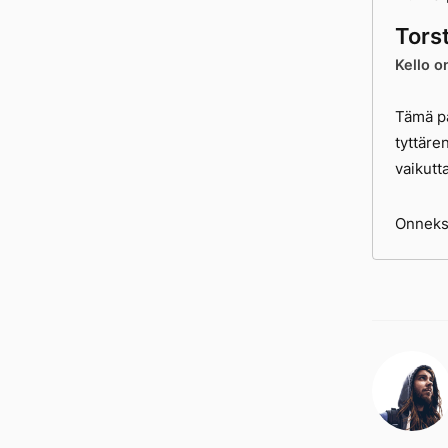
Tors
Kello o
Tämä pä
tyttäre
vaikutt
Onneksi