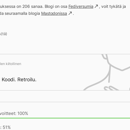
ituksessa on 206 sanaa. Blogi on osa
Fediversumia
, voit tykätä ja
a seuraamalla blogia
Mastodonissa
.
s(tä)
en kiitollinen
 Koodi. Retroilu.
ivän saavutukset kirjoittamishetkeen (23:59) mennessä
voitteet: 100%
 13563
a: 51%