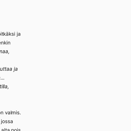
itkäksi ja
enkin
maa,
…
uttaa ja
a…
illa,
n valmis.
 jossa
alta pois