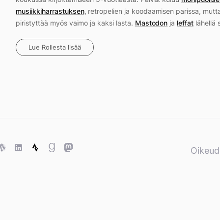
musiikkiharrastuksen
, retropelien ja koodaamisen parissa, mutt
piristyttää myös vaimo ja kaksi lasta.
Mastodon
ja
leffat
lähellä 
Lue Rollesta lisää
ase
WordPress
WordPress
Strava
Goodreads
Mastodon
Oikeud