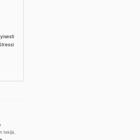
tyisesti
Stressi
a
n tekijä,
n