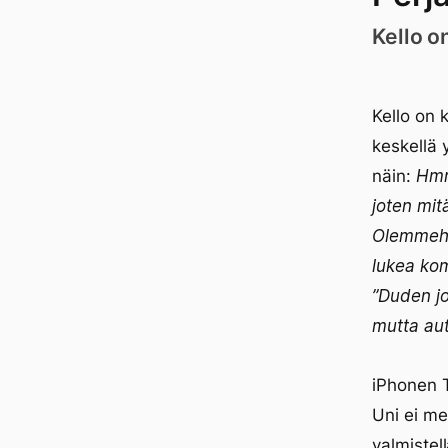
Kello o
Kello on 
keskellä 
näin:
Hmm
joten mit
Olemmeha
lukea kom
”Duden jo
mutta aut
iPhonen T
Uni ei me
valmistel