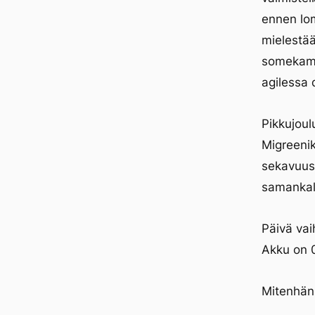
ennen lom
mielestää
somekampp
agilessa 
Pikkujoul
Migreenik
sekavuus.
samankalt
Päivä vai
Akku on 
Mitenhän 