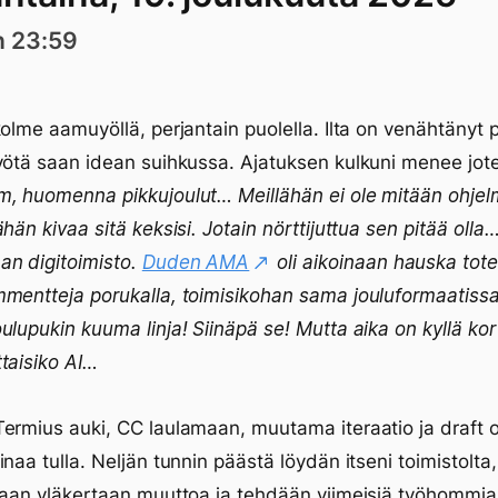
n 23:59
kolme aamuyöllä, perjantain puolella. Ilta on venähtänyt p
yötä saan idean suihkussa. Ajatuksen kulkuni menee jot
, huomenna pikkujoulut… Meillähän ei ole mitään ohjel
ähän kivaa sitä keksisi. Jotain nörttijuttua sen pitää olla
n digitoimisto.
Duden AMA
oli aikoinaan hauska tote
mentteja porukalla, toimisikohan sama jouluformaatiss
ulupukin kuuma linja! Siinäpä se! Mutta aika on kyllä kort
taisiko AI…
ermius auki, CC laulamaan, muutama iteraatio ja draft o
inaa tulla. Neljän tunnin päästä löydän itseni toimistolta,
laan yläkertaan muuttoa ja tehdään viimeisiä työhommia 