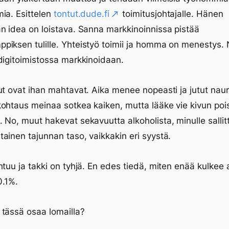
ia. Esittelen
tontut.dude.fi
toimitusjohtajalle. Hänen
n idea on loistava. Sanna markkinoinnissa pistää
iksen tulille. Yhteistyö toimii ja homma on menestys. 
digitoimistossa markkinoidaan.
ut ovat ihan mahtavat. Aika menee nopeasti ja jutut naur
ohtaus meinaa sotkea kaiken, mutta lääke vie kivun pois.
 No, muut hakevat sekavuutta alkoholista, minulle salli
ainen tajunnan taso, vaikkakin eri syystä.
htuu ja takki on tyhjä. En edes tiedä, miten enää kulkee 
0.1%.
tässä osaa lomailla?