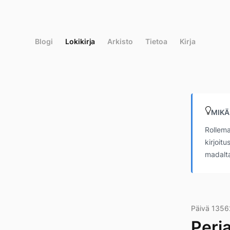
Siirry
suoraan
sisältöön
Blogi
Lokikirja
Arkisto
Tietoa
Kirja
MIKÄ
Rollema
kirjoit
madalta
Päivä 1356
Perj