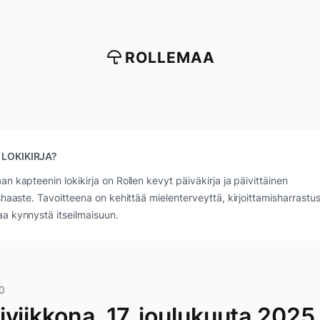
ROLLEMAA
 LOKIKIRJA?
an kapteenin lokikirja on Rollen kevyt päiväkirja ja päivittäinen
ushaaste. Tavoitteena on kehittää mielenterveyttä, kirjoittamisharrastus
a kynnystä itseilmaisuun.
0
viikkona, 17. joulukuuta 2025