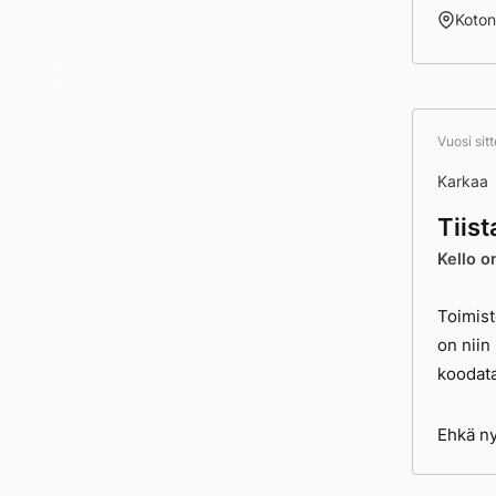
Koto
Päivä
Vuosi sit
Karkaa
Tiist
Kello o
Toimist
on niin
koodata
Ehkä ny