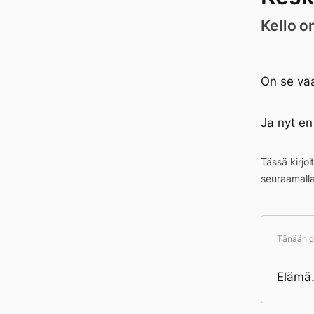
Kello o
On se vaa
Ja nyt en
Tässä kirjo
seuraamall
Tänään ol
Elämä.