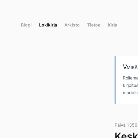
Siirry
suoraan
sisältöön
Blogi
Lokikirja
Arkisto
Tietoa
Kirja
MIKÄ
Rollema
kirjoit
madalta
Päivä 1356
Keski