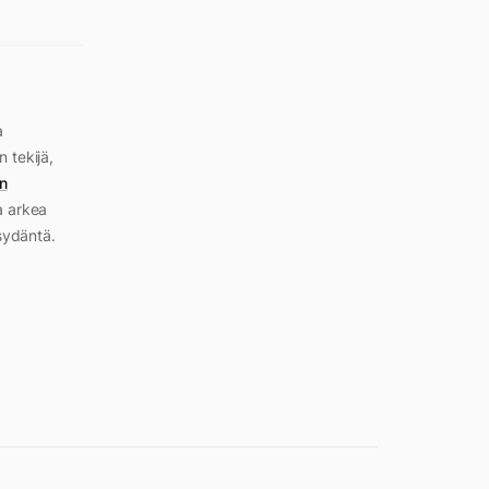
a
n tekijä,
n
a arkea
sydäntä.