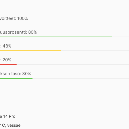
ivän saavutukset kirjoittamishetkeen (22:39) mennessä
voitteet: 100%
uusprosentti: 80%
a: 48%
a: 20%
uksen taso: 30%
e 14 Pro
° C, vessae