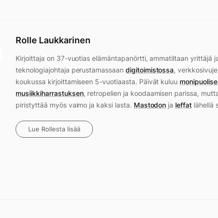
Rolle Laukkarinen
Kirjoittaja on 37-vuotias elämäntapanörtti, ammatiltaan yrittäjä j
teknologiajohtaja perustamassaan
digitoimistossa
, verkkosivuje
koukussa kirjoittamiseen 5-vuotiaasta. Päivät kuluu
monipuolise
musiikkiharrastuksen
, retropelien ja koodaamisen parissa, mutt
piristyttää myös vaimo ja kaksi lasta.
Mastodon
ja
leffat
lähellä 
Lue Rollesta lisää