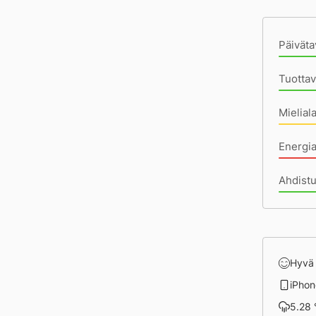
Pä
Päiväta
Tuottav
Mielial
Energi
Ahdist
Hyvä
iPhon
5.28 