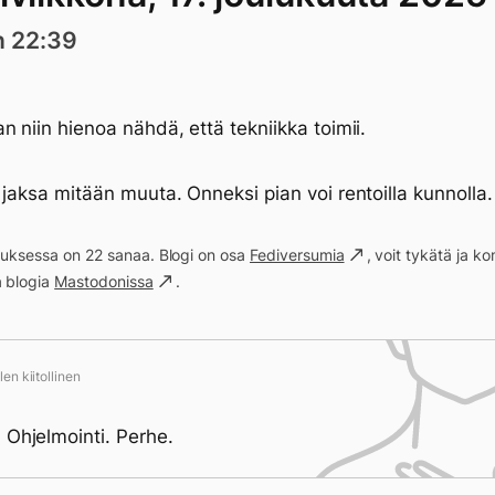
n 22:39
n niin hienoa nähdä, että tekniikka toimii.
 jaksa mitään muuta. Onneksi pian voi rentoilla kunnolla.
ituksessa on 22 sanaa. Blogi on osa
Fediversumia
, voit tykätä ja 
a blogia
Mastodonissa
.
en kiitollinen
 Ohjelmointi. Perhe.