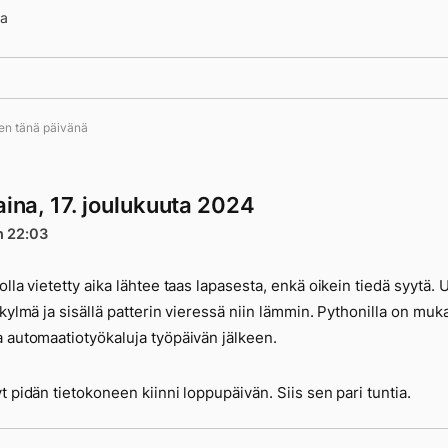
na
 13561
ten tänä päivänä
aina, 17. joulukuuta 2024
n 22:03
olla vietetty aika lähtee taas lapasesta, enkä oikein tiedä syytä. 
 kylmä ja sisällä patterin vieressä niin lämmin. Pythonilla on muk
 automaatiotyökaluja työpäivän jälkeen.
t pidän tietokoneen kiinni loppupäivän. Siis sen pari tuntia.