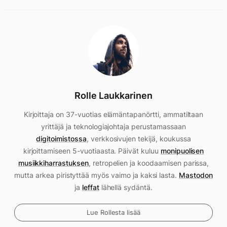
Rolle Laukkarinen
Kirjoittaja on 37-vuotias elämäntapanörtti, ammatiltaan
yrittäjä ja teknologiajohtaja perustamassaan
digitoimistossa
, verkkosivujen tekijä, koukussa
kirjoittamiseen 5-vuotiaasta. Päivät kuluu
monipuolisen
musiikkiharrastuksen
, retropelien ja koodaamisen parissa,
mutta arkea piristyttää myös vaimo ja kaksi lasta.
Mastodon
ja
leffat
lähellä sydäntä.
Lue Rollesta lisää