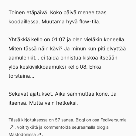
Toinen etäpäivä. Koko päivä menee taas
koodaillessa. Muutama hyvä flow-tila.
Yht’äkkiä kello on 01:07 ja olen vieläkin koneella.
Miten tässä näin kävi? Ja minun kun piti elvyttää
aamulenkit… ei taida onnistua kiskoa itseään
ylös keskiviikkoaamuksi kello 08. Ehkä
torstaina…
Sekavat ajatukset. Aika sammuttaa kone. Ja
itsensä. Mutta vain hetkeksi.
Tässä kirjoituksessa on 57 sanaa. Blogi on osa
Fediversumia
, voit tykätä ja kommentoida seuraamalla blogia
Mastodonissa
.