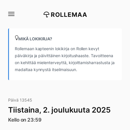
Siirry
suoraan
ROLLEMAA
sisältöön
MIKÄ LOKIKIRJA?
Rollemaan kapteenin lokikirja on Rollen kevyt
päiväkirja ja päivittäinen kirjoitushaaste. Tavoitteena
on kehittää mielenterveyttä, kirjoittamisharrastusta ja
madaltaa kynnystä itseilmaisuun.
Päivä 13545
Tiistaina, 2. joulukuuta 2025
Kello on 23:59