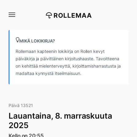
Siirry
suoraan
ROLLEMAA
sisältöön
MIKÄ LOKIKIRJA?
Rollemaan kapteenin lokikirja on Rollen kevyt
päiväkirja ja päivittäinen kirjoitushaaste. Tavoitteena
on kehittää mielenterveyttä, kirjoittamisharrastusta ja
madaltaa kynnystä itseilmaisuun.
Päivä 13521
Lauantaina, 8. marraskuuta
2025
Kello on 20:55