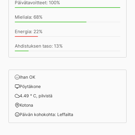
Päivätavoitteet: 100%
Mieliala: 68%
Energia: 22%
Ahdistuksen taso: 13%
Ihan OK
Pöytäkone
4.49 ° C, pilvistä
Kotona
Päivän kohokohta: Leffailta