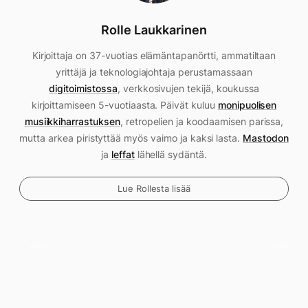
Rolle Laukkarinen
Kirjoittaja on 37-vuotias elämäntapanörtti, ammatiltaan
yrittäjä ja teknologiajohtaja perustamassaan
digitoimistossa
, verkkosivujen tekijä, koukussa
kirjoittamiseen 5-vuotiaasta. Päivät kuluu
monipuolisen
musiikkiharrastuksen
, retropelien ja koodaamisen parissa,
mutta arkea piristyttää myös vaimo ja kaksi lasta.
Mastodon
ja
leffat
lähellä sydäntä.
Lue Rollesta lisää