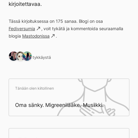
kirjoitettavaa.
Tässä kirjoituksessa on 175 sanaa. Blogi on osa
Fediversumia
, voit tykätä ja kommentoida seuraamalla
blogia
Mastodonissa
.
3 tykkäystä
Tänään olen kiitollinen
Oma sänky. Migreenilääke. Musiikki.
Päivän saavutukset kirjoittamishetkeen
(23:34) mennessä