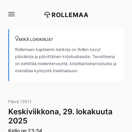
Siirry
suoraan
ROLLEMAA
sisältöön
MIKÄ LOKIKIRJA?
Rollemaan kapteenin lokikirja on Rollen kevyt
päiväkirja ja päivittäinen kirjoitushaaste. Tavoitteena
on kehittää mielenterveyttä, kirjoittamisharrastusta ja
madaltaa kynnystä itseilmaisuun.
Päivä 13511
Keskiviikkona, 29. lokakuuta
2025
Kello on 23:34