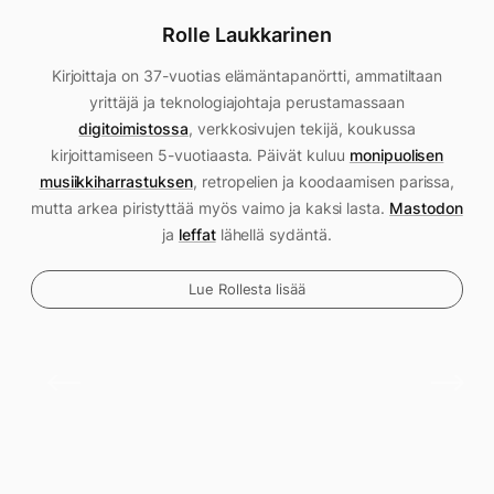
Rolle Laukkarinen
Kirjoittaja on 37-vuotias elämäntapanörtti, ammatiltaan
yrittäjä ja teknologiajohtaja perustamassaan
digitoimistossa
, verkkosivujen tekijä, koukussa
kirjoittamiseen 5-vuotiaasta. Päivät kuluu
monipuolisen
musiikkiharrastuksen
, retropelien ja koodaamisen parissa,
mutta arkea piristyttää myös vaimo ja kaksi lasta.
Mastodon
ja
leffat
lähellä sydäntä.
Lue Rollesta lisää