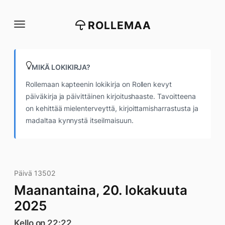
Siirry
suoraan
ROLLEMAA
sisältöön
MIKÄ LOKIKIRJA?
Rollemaan kapteenin lokikirja on Rollen kevyt
päiväkirja ja päivittäinen kirjoitushaaste. Tavoitteena
on kehittää mielenterveyttä, kirjoittamisharrastusta ja
madaltaa kynnystä itseilmaisuun.
Päivä 13502
Maanantaina, 20. lokakuuta
2025
Kello on 22:22