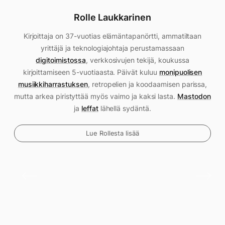
Rolle Laukkarinen
Kirjoittaja on 37-vuotias elämäntapanörtti, ammatiltaan
yrittäjä ja teknologiajohtaja perustamassaan
digitoimistossa
, verkkosivujen tekijä, koukussa
kirjoittamiseen 5-vuotiaasta. Päivät kuluu
monipuolisen
musiikkiharrastuksen
, retropelien ja koodaamisen parissa,
mutta arkea piristyttää myös vaimo ja kaksi lasta.
Mastodon
ja
leffat
lähellä sydäntä.
Lue Rollesta lisää