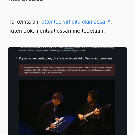
Tärkeintä on,
ettei tee virheitä elämässä
,
kuten dokumentaatiossamme todetaan: