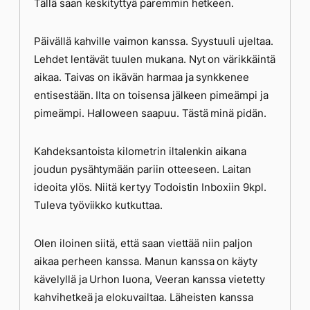
Tällä saan keskityttyä paremmin hetkeen.
Päivällä kahville vaimon kanssa. Syystuuli ujeltaa.
Lehdet lentävät tuulen mukana. Nyt on värikkäintä
aikaa. Taivas on ikävän harmaa ja synkkenee
entisestään. Ilta on toisensa jälkeen pimeämpi ja
pimeämpi. Halloween saapuu. Tästä minä pidän.
Kahdeksantoista kilometrin iltalenkin aikana
joudun pysähtymään pariin otteeseen. Laitan
ideoita ylös. Niitä kertyy Todoistin Inboxiin 9kpl.
Tuleva työviikko kutkuttaa.
Olen iloinen siitä, että saan viettää niin paljon
aikaa perheen kanssa. Manun kanssa on käyty
kävelyllä ja Urhon luona, Veeran kanssa vietetty
kahvihetkeä ja elokuvailtaa. Läheisten kanssa