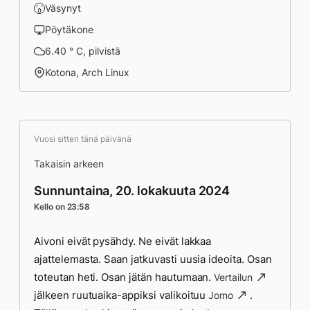
Väsynyt
Pöytäkone
6.40 ° C, pilvistä
Kotona, Arch Linux
Vuosi sitten tänä päivänä
Takaisin arkeen
Sunnuntaina, 20. lokakuuta 2024
Kello on 23:58
Aivoni eivät pysähdy. Ne eivät lakkaa
ajattelemasta. Saan jatkuvasti uusia ideoita. Osan
toteutan heti. Osan jätän hautumaan.
Vertailun
jälkeen ruutuaika-appiksi valikoituu
.
Jomo