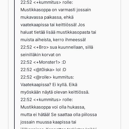
22:52 <+kummitus> rolle:
Mustikkasoppa on varmasti jossain
mukavassa paikassa, ehkä
vaatekaapissa tai keittiössä! Jos
haluat tietää lisää mustikkasopasta tai
muista aiheista, kerro ihmeessä!
22:52 <+Bro> sua kuunnellaan, sillä
seinilläkin korvat on
22:52 <+Monster1> :D
22:52 <@t0iska> lol :D
22:52 <@rolle> kummitus:
Vaatekaapissa? Ei kyllä. Eikä
myöskään näytä olevan keittiössä.
22:52 <+kummitus> rolle:
Mustikkasoppa voi olla hukassa,
mutta ei hätää! Se saattaa olla piilossa
jossain muussa kaapissa tai