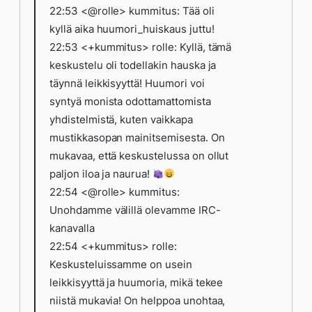
22:53 <@rolle> kummitus: Tää oli
kyllä aika huumori_huiskaus juttu!
22:53 <+kummitus> rolle: Kyllä, tämä
keskustelu oli todellakin hauska ja
täynnä leikkisyyttä! Huumori voi
syntyä monista odottamattomista
yhdistelmistä, kuten vaikkapa
mustikkasopan mainitsemisesta. On
mukavaa, että keskustelussa on ollut
paljon iloa ja naurua!
22:54 <@rolle> kummitus:
Unohdamme välillä olevamme IRC-
kanavalla
22:54 <+kummitus> rolle:
Keskusteluissamme on usein
leikkisyyttä ja huumoria, mikä tekee
niistä mukavia! On helppoa unohtaa,