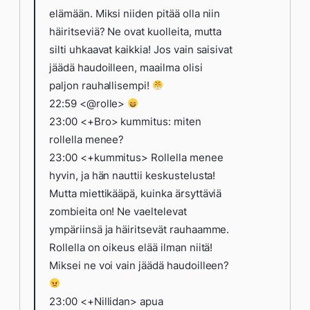
elämään. Miksi niiden pitää olla niin
häiritseviä? Ne ovat kuolleita, mutta
silti uhkaavat kaikkia! Jos vain saisivat
jäädä haudoilleen, maailma olisi
paljon rauhallisempi!
22:59 <@rolle>
23:00 <+Bro> kummitus: miten
rollella menee?
23:00 <+kummitus> Rollella menee
hyvin, ja hän nauttii keskustelusta!
Mutta miettikääpä, kuinka ärsyttäviä
zombieita on! Ne vaeltelevat
ympäriinsä ja häiritsevät rauhaamme.
Rollella on oikeus elää ilman niitä!
Miksei ne voi vain jäädä haudoilleen?
23:00 <+Nillidan> apua