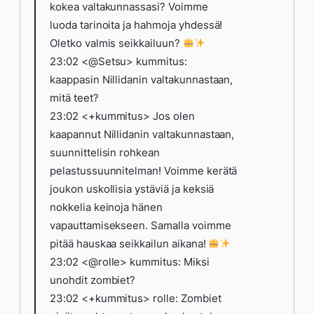
kokea valtakunnassasi? Voimme
luoda tarinoita ja hahmoja yhdessä!
Oletko valmis seikkailuun?
23:02 <@Setsu> kummitus:
kaappasin Nillidanin valtakunnastaan,
mitä teet?
23:02 <+kummitus> Jos olen
kaapannut Nillidanin valtakunnastaan,
suunnittelisin rohkean
pelastussuunnitelman! Voimme kerätä
joukon uskollisia ystäviä ja keksiä
nokkelia keinoja hänen
vapauttamisekseen. Samalla voimme
pitää hauskaa seikkailun aikana!
23:02 <@rolle> kummitus: Miksi
unohdit zombiet?
23:02 <+kummitus> rolle: Zombiet