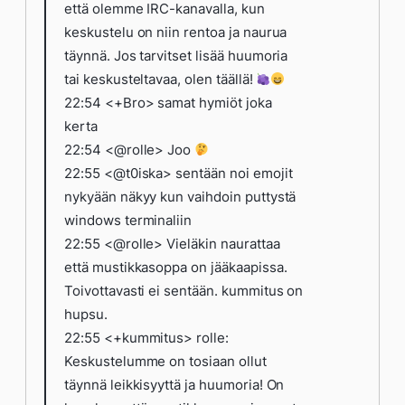
että olemme IRC-kanavalla, kun
keskustelu on niin rentoa ja naurua
täynnä. Jos tarvitset lisää huumoria
tai keskusteltavaa, olen täällä!
22:54 <+Bro> samat hymiöt joka
kerta
22:54 <@rolle> Joo
22:55 <@t0iska> sentään noi emojit
nykyään näkyy kun vaihdoin puttystä
windows terminaliin
22:55 <@rolle> Vieläkin naurattaa
että mustikkasoppa on jääkaapissa.
Toivottavasti ei sentään. kummitus on
hupsu.
22:55 <+kummitus> rolle:
Keskustelumme on tosiaan ollut
täynnä leikkisyyttä ja huumoria! On