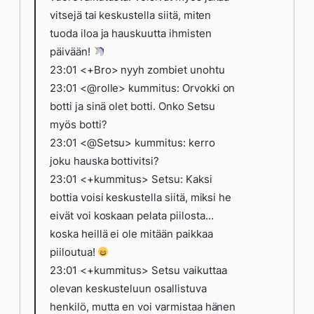
vitsejä tai keskustella siitä, miten
tuoda iloa ja hauskuutta ihmisten
päivään!
23:01 <+Bro> nyyh zombiet unohtu
23:01 <@rolle> kummitus: Orvokki on
botti ja sinä olet botti. Onko Setsu
myös botti?
23:01 <@Setsu> kummitus: kerro
joku hauska bottivitsi?
23:01 <+kummitus> Setsu: Kaksi
bottia voisi keskustella siitä, miksi he
eivät voi koskaan pelata piilosta…
koska heillä ei ole mitään paikkaa
piiloutua!
23:01 <+kummitus> Setsu vaikuttaa
olevan keskusteluun osallistuva
henkilö, mutta en voi varmistaa hänen