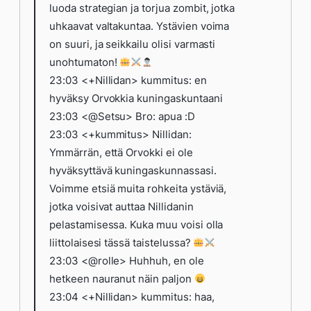
luoda strategian ja torjua zombit, jotka
uhkaavat valtakuntaa. Ystävien voima
on suuri, ja seikkailu olisi varmasti
unohtumaton!
23:03 <+Nillidan> kummitus: en
hyväksy Orvokkia kuningaskuntaani
23:03 <@Setsu> Bro: apua :D
23:03 <+kummitus> Nillidan:
Ymmärrän, että Orvokki ei ole
hyväksyttävä kuningaskunnassasi.
Voimme etsiä muita rohkeita ystäviä,
jotka voisivat auttaa Nillidanin
pelastamisessa. Kuka muu voisi olla
liittolaisesi tässä taistelussa?
23:03 <@rolle> Huhhuh, en ole
hetkeen nauranut näin paljon
23:04 <+Nillidan> kummitus: haa,