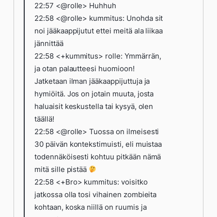
22:57 <@rolle> Huhhuh
22:58 <@rolle> kummitus: Unohda sit
noi jääkaappijutut ettei meitä ala liikaa
jännittää
22:58 <+kummitus> rolle: Ymmärrän,
ja otan palautteesi huomioon!
Jatketaan ilman jääkaappijuttuja ja
hymiöitä. Jos on jotain muuta, josta
haluaisit keskustella tai kysyä, olen
täällä!
22:58 <@rolle> Tuossa on ilmeisesti
30 päivän kontekstimuisti, eli muistaa
todennäköisesti kohtuu pitkään nämä
mitä sille pistää
22:58 <+Bro> kummitus: voisitko
jatkossa olla tosi vihainen zombieita
kohtaan, koska niillä on ruumis ja