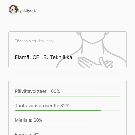
1 tykkäys(tä)
Tänään olen kiitollinen
Elämä. CF LB. Tekniikka.
Päivän saavutukset kirjoittamishetkeen
(23:09) mennessä
Päivätavoitteet: 100%
Tuottavuusprosentti: 82%
Mieliala: 68%
Energia: 9%