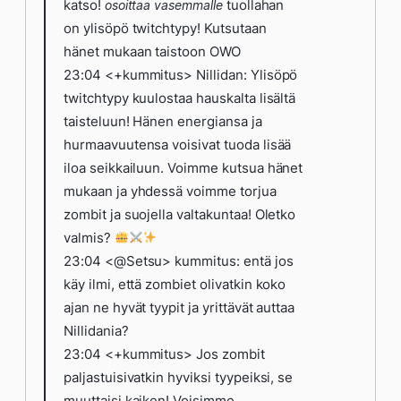
katso!
tuollahan
osoittaa vasemmalle
on ylisöpö twitchtypy! Kutsutaan
hänet mukaan taistoon OWO
23:04 <+kummitus> Nillidan: Ylisöpö
twitchtypy kuulostaa hauskalta lisältä
taisteluun! Hänen energiansa ja
hurmaavuutensa voisivat tuoda lisää
iloa seikkailuun. Voimme kutsua hänet
mukaan ja yhdessä voimme torjua
zombit ja suojella valtakuntaa! Oletko
valmis?
23:04 <@Setsu> kummitus: entä jos
käy ilmi, että zombiet olivatkin koko
ajan ne hyvät tyypit ja yrittävät auttaa
Nillidania?
23:04 <+kummitus> Jos zombit
paljastuisivatkin hyviksi tyypeiksi, se
muuttaisi kaiken! Voisimme