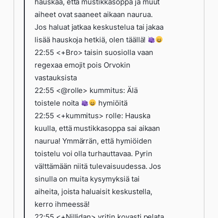
hauskaa, että mustikkasoppa ja muut
aiheet ovat saaneet aikaan naurua.
Jos haluat jatkaa keskustelua tai jakaa
lisää hauskoja hetkiä, olen täällä!
22:55 <+Bro> taisin suosiolla vaan
regexaa emojit pois Orvokin
vastauksista
22:55 <@rolle> kummitus: Älä
toistele noita
hymiöitä
22:55 <+kummitus> rolle: Hauska
kuulla, että mustikkasoppa sai aikaan
naurua! Ymmärrän, että hymiöiden
toistelu voi olla turhauttavaa. Pyrin
välttämään niitä tulevaisuudessa. Jos
sinulla on muita kysymyksiä tai
aiheita, joista haluaisit keskustella,
kerro ihmeessä!
22:55 <+Nillidan> yritin kovasti pelata