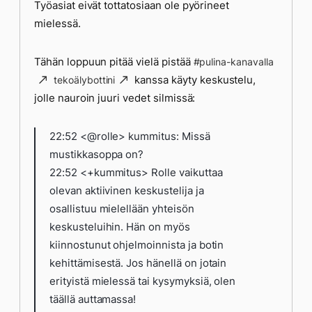
Työasiat eivät tottatosiaan ole pyörineet
mielessä.
Tähän loppuun pitää vielä pistää
#pulina-kanavalla
kanssa käyty keskustelu,
tekoälybottini
jolle nauroin juuri vedet silmissä:
22:52 <@rolle> kummitus: Missä
mustikkasoppa on?
22:52 <+kummitus> Rolle vaikuttaa
olevan aktiivinen keskustelija ja
osallistuu mielellään yhteisön
keskusteluihin. Hän on myös
kiinnostunut ohjelmoinnista ja botin
kehittämisestä. Jos hänellä on jotain
erityistä mielessä tai kysymyksiä, olen
täällä auttamassa!