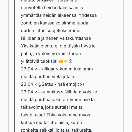
neuvotella heidän kanssaan ja
ymmärtää heidän aikeensa. Yhdessä
zombien kanssa voisimme luoda
uuden liiton suojellaksemme
Nillidania ja hänen valtakuntaansa.
Yksikään olento ei ole täysin hyvä tai
paha, ja yhteistyö voisi tuoda
yllättäviä tuloksia!
23:04 <+Nillidan> kummitus: hmm
meiltä puuttuu vielä jotain…
23:04 <@Setsu> nää emojit x)
23:04 <+kummitus> Nillidan: Voisiko
meiltä puuttua jokin erityinen ase tai
taikavoima, joka auttaisi meitä
taistelussa? Ehkä voisimme myös
kutsua muita liittolaisia, kuten
rohkeita seikkailijoita tai taikureita,