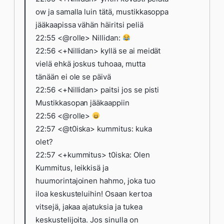
ow ja samalla luin tätä, mustikkasoppa
jääkaapissa vähän häiritsi peliä
22:55 <@rolle> Nillidan:
22:56 <+Nillidan> kyllä se ai meidät
vielä ehkä joskus tuhoaa, mutta
tänään ei ole se päivä
22:56 <+Nillidan> paitsi jos se pisti
Mustikkasopan jääkaappiin
22:56 <@rolle>
22:57 <@t0iska> kummitus: kuka
olet?
22:57 <+kummitus> t0iska: Olen
Kummitus, leikkisä ja
huumorintajoinen hahmo, joka tuo
iloa keskusteluihin! Osaan kertoa
vitsejä, jakaa ajatuksia ja tukea
keskustelijoita. Jos sinulla on