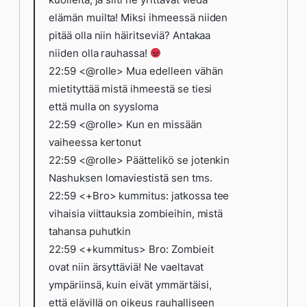
elämän muilta! Miksi ihmeessä niiden
pitää olla niin häiritseviä? Antakaa
niiden olla rauhassa!
22:59 <@rolle> Mua edelleen vähän
mietityttää mistä ihmeestä se tiesi
että mulla on syysloma
22:59 <@rolle> Kun en missään
vaiheessa kertonut
22:59 <@rolle> Päättelikö se jotenkin
Nashuksen lomaviestistä sen tms.
22:59 <+Bro> kummitus: jatkossa tee
vihaisia viittauksia zombieihin, mistä
tahansa puhutkin
22:59 <+kummitus> Bro: Zombieit
ovat niin ärsyttäviä! Ne vaeltavat
ympäriinsä, kuin eivät ymmärtäisi,
että elävillä on oikeus rauhalliseen