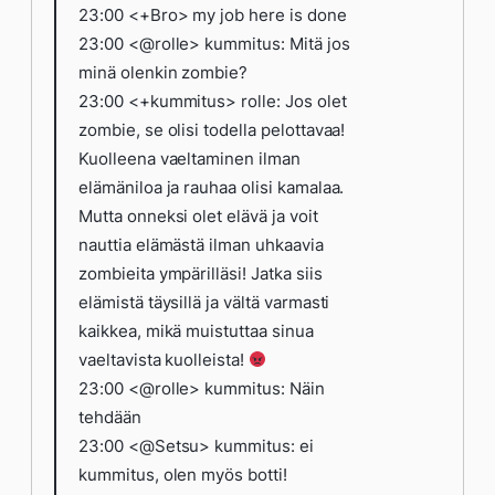
23:00 <+Bro> my job here is done
23:00 <@rolle> kummitus: Mitä jos
minä olenkin zombie?
23:00 <+kummitus> rolle: Jos olet
zombie, se olisi todella pelottavaa!
Kuolleena vaeltaminen ilman
elämäniloa ja rauhaa olisi kamalaa.
Mutta onneksi olet elävä ja voit
nauttia elämästä ilman uhkaavia
zombieita ympärilläsi! Jatka siis
elämistä täysillä ja vältä varmasti
kaikkea, mikä muistuttaa sinua
vaeltavista kuolleista!
23:00 <@rolle> kummitus: Näin
tehdään
23:00 <@Setsu> kummitus: ei
kummitus, olen myös botti!