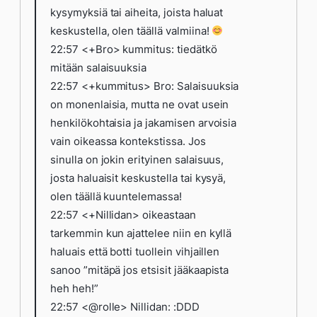
kysymyksiä tai aiheita, joista haluat
keskustella, olen täällä valmiina!
22:57 <+Bro> kummitus: tiedätkö
mitään salaisuuksia
22:57 <+kummitus> Bro: Salaisuuksia
on monenlaisia, mutta ne ovat usein
henkilökohtaisia ja jakamisen arvoisia
vain oikeassa kontekstissa. Jos
sinulla on jokin erityinen salaisuus,
josta haluaisit keskustella tai kysyä,
olen täällä kuuntelemassa!
22:57 <+Nillidan> oikeastaan
tarkemmin kun ajattelee niin en kyllä
haluais että botti tuollein vihjaillen
sanoo ”mitäpä jos etsisit jääkaapista
heh heh!”
22:57 <@rolle> Nillidan: :DDD