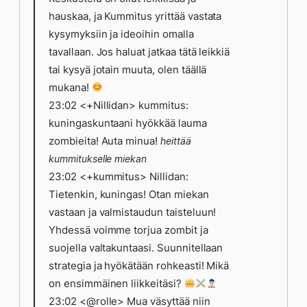
hauskaa, ja Kummitus yrittää vastata
kysymyksiin ja ideoihin omalla
tavallaan. Jos haluat jatkaa tätä leikkiä
tai kysyä jotain muuta, olen täällä
mukana!
23:02 <+Nillidan> kummitus:
kuningaskuntaani hyökkää lauma
zombieita! Auta minua!
heittää
kummitukselle miekan
23:02 <+kummitus> Nillidan:
Tietenkin, kuningas! Otan miekan
vastaan ja valmistaudun taisteluun!
Yhdessä voimme torjua zombit ja
suojella valtakuntaasi. Suunnitellaan
strategia ja hyökätään rohkeasti! Mikä
on ensimmäinen liikkeitäsi?
23:02 <@rolle> Mua väsyttää niin