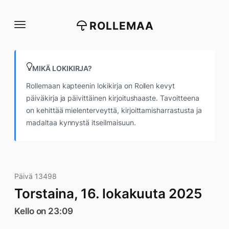
Siirry
suoraan
ROLLEMAA
sisältöön
MIKÄ LOKIKIRJA?
Rollemaan kapteenin lokikirja on Rollen kevyt
päiväkirja ja päivittäinen kirjoitushaaste. Tavoitteena
on kehittää mielenterveyttä, kirjoittamisharrastusta ja
madaltaa kynnystä itseilmaisuun.
Päivä 13498
Torstaina, 16. lokakuuta 2025
Kello on 23:09