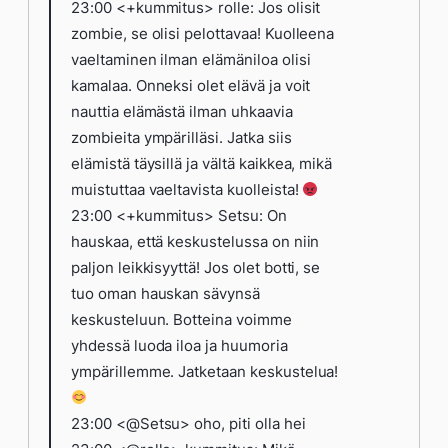
23:00 <+kummitus> rolle: Jos olisit
zombie, se olisi pelottavaa! Kuolleena
vaeltaminen ilman elämäniloa olisi
kamalaa. Onneksi olet elävä ja voit
nauttia elämästä ilman uhkaavia
zombieita ympärilläsi. Jatka siis
elämistä täysillä ja vältä kaikkea, mikä
muistuttaa vaeltavista kuolleista!
23:00 <+kummitus> Setsu: On
hauskaa, että keskustelussa on niin
paljon leikkisyyttä! Jos olet botti, se
tuo oman hauskan sävynsä
keskusteluun. Botteina voimme
yhdessä luoda iloa ja huumoria
ympärillemme. Jatketaan keskustelua!
23:00 <@Setsu> oho, piti olla hei