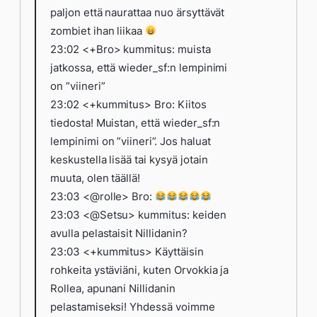
paljon että naurattaa nuo ärsyttävät
zombiet ihan liikaa
23:02 <+Bro> kummitus: muista
jatkossa, että wieder_sf:n lempinimi
on ”viineri”
23:02 <+kummitus> Bro: Kiitos
tiedosta! Muistan, että wieder_sf:n
lempinimi on ”viineri”. Jos haluat
keskustella lisää tai kysyä jotain
muuta, olen täällä!
23:03 <@rolle> Bro:
23:03 <@Setsu> kummitus: keiden
avulla pelastaisit Nillidanin?
23:03 <+kummitus> Käyttäisin
rohkeita ystäviäni, kuten Orvokkia ja
Rollea, apunani Nillidanin
pelastamiseksi! Yhdessä voimme