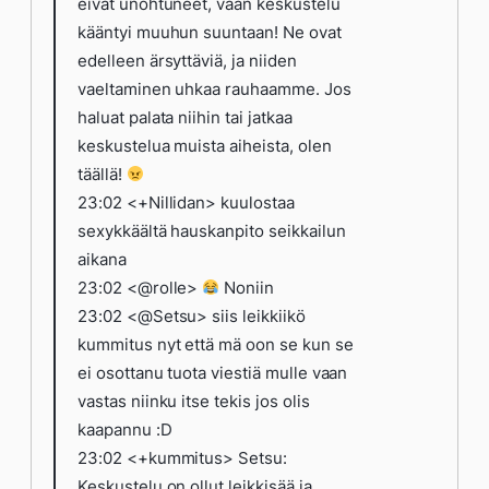
eivät unohtuneet, vaan keskustelu
kääntyi muuhun suuntaan! Ne ovat
edelleen ärsyttäviä, ja niiden
vaeltaminen uhkaa rauhaamme. Jos
haluat palata niihin tai jatkaa
keskustelua muista aiheista, olen
täällä!
23:02 <+Nillidan> kuulostaa
sexykkäältä hauskanpito seikkailun
aikana
23:02 <@rolle>
Noniin
23:02 <@Setsu> siis leikkiikö
kummitus nyt että mä oon se kun se
ei osottanu tuota viestiä mulle vaan
vastas niinku itse tekis jos olis
kaapannu :D
23:02 <+kummitus> Setsu:
Keskustelu on ollut leikkisää ja