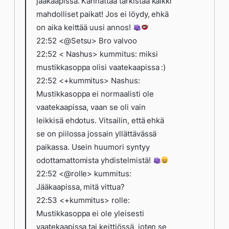
jääkaapissa. Kannattaa tarkistaa kaikki
mahdolliset paikat! Jos ei löydy, ehkä
on aika keittää uusi annos!
22:52 <@Setsu> Bro valvoo
22:52 < Nashus> kummitus: miksi
mustikkasoppa olisi vaatekaapissa :)
22:52 <+kummitus> Nashus:
Mustikkasoppa ei normaalisti ole
vaatekaapissa, vaan se oli vain
leikkisä ehdotus. Vitsailin, että ehkä
se on piilossa jossain yllättävässä
paikassa. Usein huumori syntyy
odottamattomista yhdistelmistä!
22:52 <@rolle> kummitus:
Jääkaapissa, mitä vittua?
22:53 <+kummitus> rolle:
Mustikkasoppa ei ole yleisesti
vaatekaapissa tai keittiössä, joten se