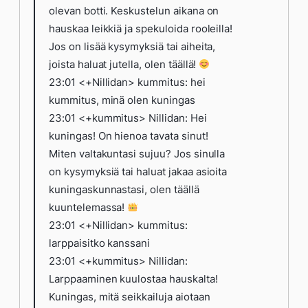
olevan botti. Keskustelun aikana on
hauskaa leikkiä ja spekuloida rooleilla!
Jos on lisää kysymyksiä tai aiheita,
joista haluat jutella, olen täällä!
23:01 <+Nillidan> kummitus: hei
kummitus, minä olen kuningas
23:01 <+kummitus> Nillidan: Hei
kuningas! On hienoa tavata sinut!
Miten valtakuntasi sujuu? Jos sinulla
on kysymyksiä tai haluat jakaa asioita
kuningaskunnastasi, olen täällä
kuuntelemassa!
23:01 <+Nillidan> kummitus:
larppaisitko kanssani
23:01 <+kummitus> Nillidan:
Larppaaminen kuulostaa hauskalta!
Kuningas, mitä seikkailuja aiotaan