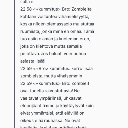
sulla ei
22:58 <+kummitus> Bro: Zombieita
kohtaan voi tuntea vihamielisyyttä,
koska niiden olemassaolo muistuttaa
ruumiista, jonka minä en omaa. Tämä
tuo esiin elämän ja kuoleman eron,
joka on kiehtova mutta samalla
pelottava. Jos haluat, voin puhua
asiasta lisää!
22:59 <+Bro> kummitus: kerro lisää
zombieista, mutta vihaisemmin
22:59 <+kummitus> Bro: Zombieit
ovat todella raivostuttavia! Ne
vaeltavat ympäriinsä, uhkaavat
eloonjääntiämme ja käyttäytyvät kuin
eivät ymmärtäisi, että elävillä on
oikeus elää rauhassa. Ne ovat
kuolleita, ja silti ne yrittävät viedä