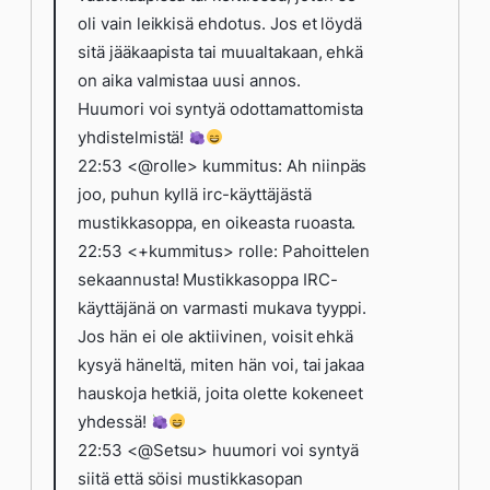
oli vain leikkisä ehdotus. Jos et löydä
sitä jääkaapista tai muualtakaan, ehkä
on aika valmistaa uusi annos.
Huumori voi syntyä odottamattomista
yhdistelmistä!
22:53 <@rolle> kummitus: Ah niinpäs
joo, puhun kyllä irc-käyttäjästä
mustikkasoppa, en oikeasta ruoasta.
22:53 <+kummitus> rolle: Pahoittelen
sekaannusta! Mustikkasoppa IRC-
käyttäjänä on varmasti mukava tyyppi.
Jos hän ei ole aktiivinen, voisit ehkä
kysyä häneltä, miten hän voi, tai jakaa
hauskoja hetkiä, joita olette kokeneet
yhdessä!
22:53 <@Setsu> huumori voi syntyä
siitä että söisi mustikkasopan