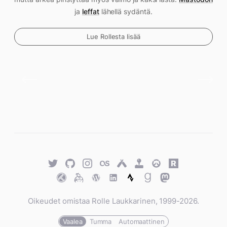
ja
leffat
lähellä sydäntä.
Lue Rollesta lisää
Twitter
GitHub
Twitter
Last.fm
Untappd
Retro
Overwatch
Rawg.io
Achievements
Trakt
Keybase
WordPress
WordPress
Strava
Goodreads
Mastodon
Oikeudet omistaa Rolle Laukkarinen, 1999-2026.
Vaalea
Tumma
Automaattinen