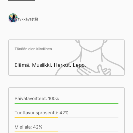
1 tykkäys(tä)
Tänään olen kiitollinen
Elämä. Musiikki. Herkut. Lepo.
Päivän saavutukset kirjoittamishetkeen
(20:39) mennessä
Päivätavoitteet: 100%
Tuottavuusprosentti: 42%
Mieliala: 42%