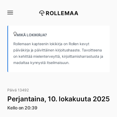
Siirry
suoraan
ROLLEMAA
sisältöön
MIKÄ LOKIKIRJA?
Rollemaan kapteenin lokikirja on Rollen kevyt
päiväkirja ja päivittäinen kirjoitushaaste. Tavoitteena
on kehittää mielenterveyttä, kirjoittamisharrastusta ja
madaltaa kynnystä itseilmaisuun.
Päivä 13492
Perjantaina, 10. lokakuuta 2025
Kello on 20:39