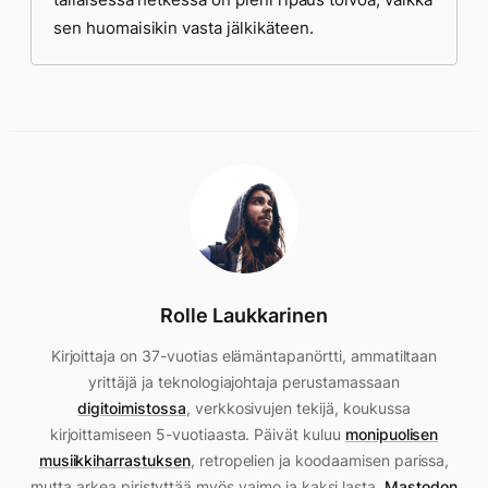
sen huomaisikin vasta jälkikäteen.
Rolle Laukkarinen
Kirjoittaja on 37-vuotias elämäntapanörtti, ammatiltaan
yrittäjä ja teknologiajohtaja perustamassaan
digitoimistossa
, verkkosivujen tekijä, koukussa
kirjoittamiseen 5-vuotiaasta. Päivät kuluu
monipuolisen
musiikkiharrastuksen
, retropelien ja koodaamisen parissa,
mutta arkea piristyttää myös vaimo ja kaksi lasta.
Mastodon