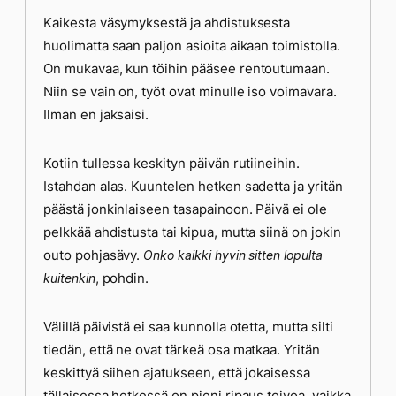
Kaikesta väsymyksestä ja ahdistuksesta
huolimatta saan paljon asioita aikaan toimistolla.
On mukavaa, kun töihin pääsee rentoutumaan.
Niin se vain on, työt ovat minulle iso voimavara.
Ilman en jaksaisi.
Kotiin tullessa keskityn päivän rutiineihin.
Istahdan alas. Kuuntelen hetken sadetta ja yritän
päästä jonkinlaiseen tasapainoon. Päivä ei ole
pelkkää ahdistusta tai kipua, mutta siinä on jokin
outo pohjasävy.
Onko kaikki hyvin sitten lopulta
, pohdin.
kuitenkin
Välillä päivistä ei saa kunnolla otetta, mutta silti
tiedän, että ne ovat tärkeä osa matkaa. Yritän
keskittyä siihen ajatukseen, että jokaisessa
tällaisessa hetkessä on pieni ripaus toivoa, vaikka