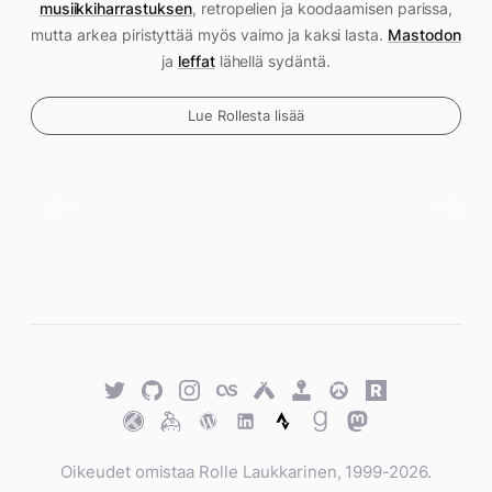
musiikkiharrastuksen
, retropelien ja koodaamisen parissa,
mutta arkea piristyttää myös vaimo ja kaksi lasta.
Mastodon
ja
leffat
lähellä sydäntä.
Lue Rollesta lisää
Twitter
GitHub
Twitter
Last.fm
Untappd
Retro
Overwatch
Rawg.io
Achievements
Trakt
Keybase
WordPress
WordPress
Strava
Goodreads
Mastodon
Oikeudet omistaa Rolle Laukkarinen, 1999-2026.