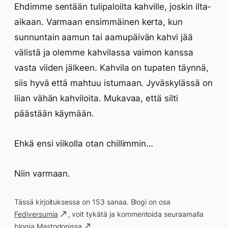
Ehdimme sentään tulipaloilta kahville, joskin ilta-
aikaan. Varmaan ensimmäinen kerta, kun
sunnuntain aamun tai aamupäivän kahvi jää
välistä ja olemme kahvilassa vaimon kanssa
vasta viiden jälkeen. Kahvila on tupaten täynnä,
siis hyvä että mahtuu istumaan. Jyväskylässä on
liian vähän kahviloita. Mukavaa, että silti
päästään käymään.
Ehkä ensi viikolla otan chillimmin…
Niin varmaan.
Tässä kirjoituksessa on 153 sanaa. Blogi on osa
Fediversumia
, voit tykätä ja kommentoida seuraamalla
blogia
Mastodonissa
.