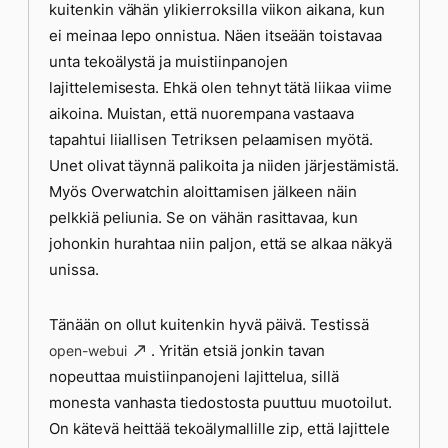
kuitenkin vähän ylikierroksilla viikon aikana, kun
ei meinaa lepo onnistua. Näen itseään toistavaa
unta tekoälystä ja muistiinpanojen
lajittelemisesta. Ehkä olen tehnyt tätä liikaa viime
aikoina. Muistan, että nuorempana vastaava
tapahtui liiallisen Tetriksen pelaamisen myötä.
Unet olivat täynnä palikoita ja niiden järjestämistä.
Myös Overwatchin aloittamisen jälkeen näin
pelkkiä peliunia. Se on vähän rasittavaa, kun
johonkin hurahtaa niin paljon, että se alkaa näkyä
unissa.
Tänään on ollut kuitenkin hyvä päivä. Testissä
. Yritän etsiä jonkin tavan
open-webui
nopeuttaa muistiinpanojeni lajittelua, sillä
monesta vanhasta tiedostosta puuttuu muotoilut.
On kätevä heittää tekoälymallille zip, että lajittele