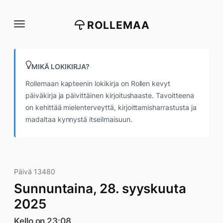
Siirry
suoraan
ROLLEMAA
sisältöön
MIKÄ LOKIKIRJA?
Rollemaan kapteenin lokikirja on Rollen kevyt
päiväkirja ja päivittäinen kirjoitushaaste. Tavoitteena
on kehittää mielenterveyttä, kirjoittamisharrastusta ja
madaltaa kynnystä itseilmaisuun.
Päivä 13480
Sunnuntaina, 28. syyskuuta
2025
Kello on 23:08