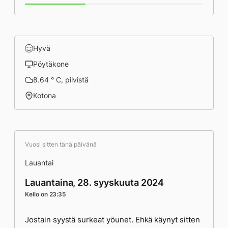
Hyvä
Pöytäkone
8.64 ° C, pilvistä
Kotona
Vuosi sitten tänä päivänä
Lauantai
Lauantaina, 28. syyskuuta 2024
Kello on 23:35
Jostain syystä surkeat yöunet. Ehkä käynyt sitten