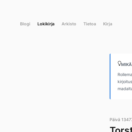
Siirry
suoraan
sisältöön
Blogi
Lokikirja
Arkisto
Tietoa
Kirja
MIKÄ
Rollema
kirjoit
madalta
Päivä 1347
Tors