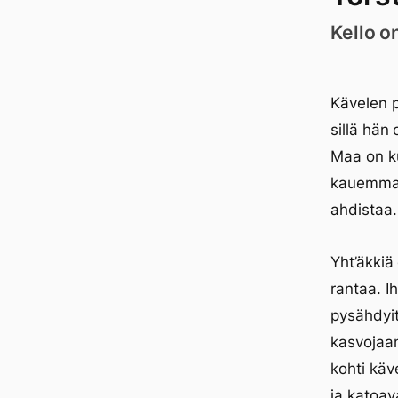
Kello o
Kävelen 
sillä hän
Maa on ku
kauemmas.
ahdistaa.
Yht’äkkiä
rantaa. I
pysähdyit
kasvojaan
kohti käv
ja katoav