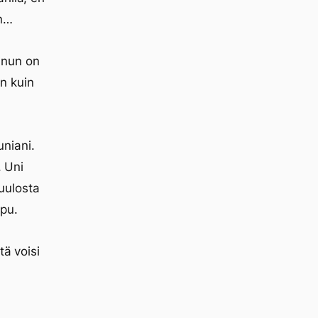
an…
inun on
en kuin
niani.
. Uni
kuulosta
ipu.
tä voisi