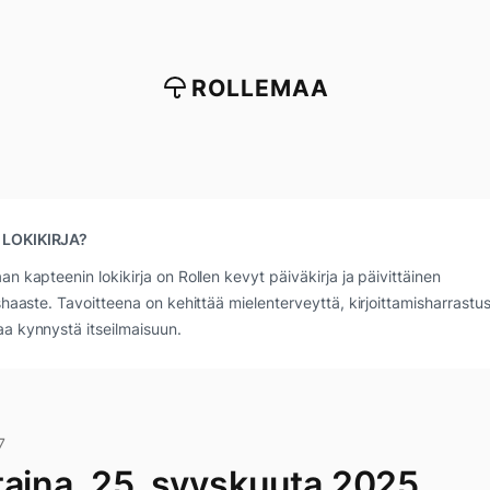
ROLLEMAA
 LOKIKIRJA?
an kapteenin lokikirja on Rollen kevyt päiväkirja ja päivittäinen
ushaaste. Tavoitteena on kehittää mielenterveyttä, kirjoittamisharrastus
a kynnystä itseilmaisuun.
7
taina, 25. syyskuuta 2025