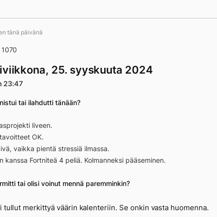
ten tänä päivänä
o 1070
iviikkona, 25. syyskuuta 2024
n 23:47
istui tai ilahdutti tänään?
asprojekti liveen.
tavoitteet OK.
ivä, vaikka pientä stressiä ilmassa.
 kanssa Fortniteä 4 peliä. Kolmanneksi pääseminen.
mitti tai olisi voinut mennä paremminkin?
i tullut merkittyä väärin kalenteriin. Se onkin vasta huomenna.