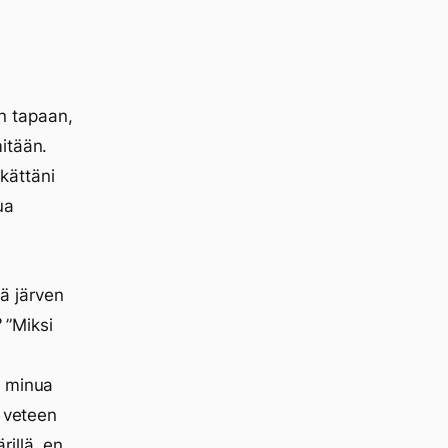
n tapaan,
itään.
kättäni
ua
lä järven
?
”Miksi
a minua
n veteen
illä, en