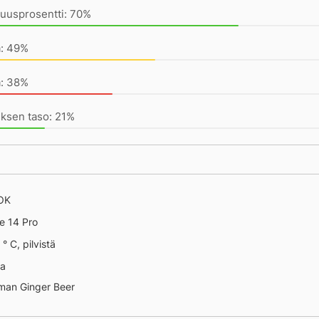
uusprosentti: 70%
a: 49%
a: 38%
ksen taso: 21%
 OK
e 14 Pro
° C, pilvistä
 13478
na
man Ginger Beer