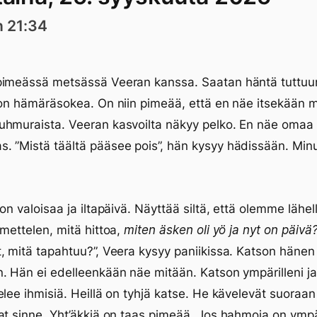
n 21:34
pimeässä metsässä Veeran kanssa. Saatan häntä tuttuu
 on hämäräsokea. On niin pimeää, että en näe itsekään m
hmuraista. Veeran kasvoilta näkyy pelko. En näe omaa 
 ”Mistä täältä pääsee pois”, hän kysyy hädissään. Min
 on valoisaa ja iltapäivä. Näyttää siltä, että olemme lähel
hmettelen, mitä hittoa,
miten äsken oli yö ja nyt on päivä
, mitä tapahtuu?”, Veera kysyy paniikissa. Katson hänen
. Hän ei edelleenkään näe mitään. Katson ympärilleni j
elee ihmisiä. Heillä on tyhjä katse. He kävelevät suoraa
at sinne. Yht’äkkiä on taas pimeää. Jos hahmoja on ympär