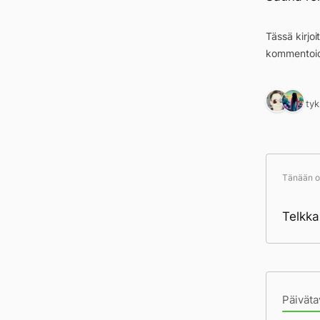
Tässä kirjo
kommentoid
2 ty
Tänään ol
Telkka
Pä
Päiväta