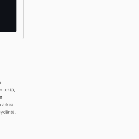
a
n tekijä,
n
a arkea
sydäntä.