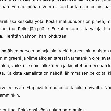
ä enää. En näe mitään. Veera alkaa huutamaan peloissa
aniikissa keskellä yötä. Koska makuuhuone on pimeä, m
uhoittua. Pelko jää päälle. En kuitenkaan laita valoja. Itk
ka. Herätän vaimon, hän lohduttaa.
mmäisen harvoin painajaisia. Vielä harvemmin muistan u
on migreeni ja viime aikojen stressi varmaankin oireilevat
läkin, vaikka se näin jälkikäteen ja kirjoitettuna ei enää 
lta. Kaikista kamalinta on nähdä lähimmäisen pelko tai k
alvelee hyvin. Etäpäivä tuntuu pitkästä aikaa hyvältä. Näi
eamminkin.
ntouttaa. Ehkä ensi yönä nukun paremmin…