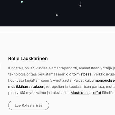
Rolle Laukkarinen
Kirjoittaja on 37-vuotias elämäntapanörtti, ammatiltaan yrittäjä j
teknologiajohtaja perustamassaan
digitoimistossa
, verkkosivuje
koukussa kirjoittamiseen 5-vuotiaasta. Päivät kuluu
monipuolise
musiikkiharrastuksen
, retropelien ja koodaamisen parissa, mutt
piristyttää myös vaimo ja kaksi lasta.
Mastodon
ja
leffat
lähellä 
Lue Rollesta lisää