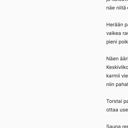
näe niit
Herään p
vaikea ra
pieni poi
Näen ääri
Keskiviik
karmii vie
niin paha
Torstai p
ottaa us
Sauna re