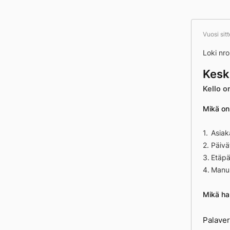
Vuosi sit
Loki nr
Kesk
Kello o
Mikä onn
Asiak
Päivä
Etäpä
Manun
Mikä har
Palaver