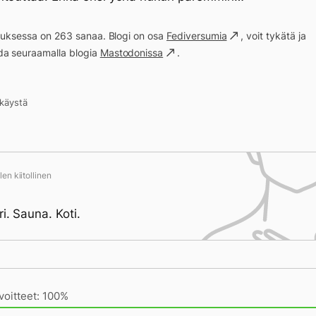
ituksessa on 263 sanaa. Blogi on osa
Fediversumia
, voit tykätä ja
a seuraamalla blogia
Mastodonissa
.
kkäystä
en kiitollinen
ri. Sauna. Koti.
ivän saavutukset kirjoittamishetkeen (21:34) mennessä
voitteet: 100%