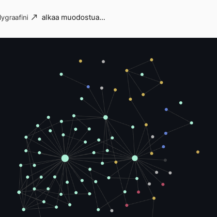
alkaa muodostua…
ygraafini