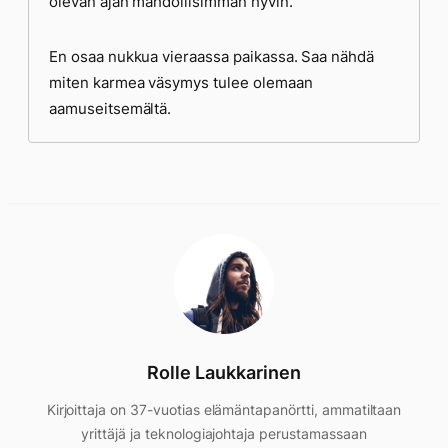
olevan ajan mahdollisimman hyvin.
En osaa nukkua vieraassa paikassa. Saa nähdä
miten karmea väsymys tulee olemaan
aamuseitsemältä.
Rolle Laukkarinen
Kirjoittaja on 37-vuotias elämäntapanörtti, ammatiltaan
yrittäjä ja teknologiajohtaja perustamassaan