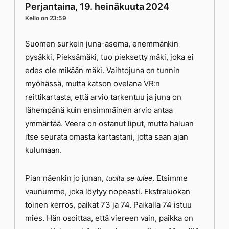
Perjantaina, 19. heinäkuuta 2024
Kello on 23:59
Suomen surkein juna-asema, enemmänkin
pysäkki, Pieksämäki, tuo pieksetty mäki, joka ei
edes ole mikään mäki. Vaihtojuna on tunnin
myöhässä, mutta katson ovelana VR:n
reittikartasta, että arvio tarkentuu ja juna on
lähempänä kuin ensimmäinen arvio antaa
ymmärtää. Veera on ostanut liput, mutta haluan
itse seurata omasta kartastani, jotta saan ajan
kulumaan.
Pian näenkin jo junan,
. Etsimme
tuolta se tulee
vaunumme, joka löytyy nopeasti. Ekstraluokan
toinen kerros, paikat 73 ja 74. Paikalla 74 istuu
mies. Hän osoittaa, että viereen vain, paikka on