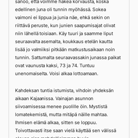
sanoo, että voimme hakea korvausta, koska
edellinen juna oli tunnin myöhässä. Sokea
vaimoni ei lippua ja junia näe, ehkä sekin on
riittävä peruste, kun junien saapumisajat olivat
niin lähellä toisiaan. Käy tuuri ja saamme liput
seuraavalta asemalta, koukkaus etelän kautta
lisää jo valmiiksi pitkään matkustusaikaan noin
tunnin. Sattumalta seuraavassakin junassa paikat
ovat vaunusta kaksi, 73 ja 74. Tuntuu
unenomaiselta. Voisi alkaa lottoamaan.
Kahdeksan tuntia istumista, vihdoin yhdeksän
aikaan Kajaanissa. Vainajan asunnon
siivoamisessa menee puolille öin. Mystistä
lomatekemistä, mutta mitäpä näille mahtaa.
Ihmisen elämä alkaa, sitten se loppuu.
Toivottavasti itse saan vielä käyttää sen välissä