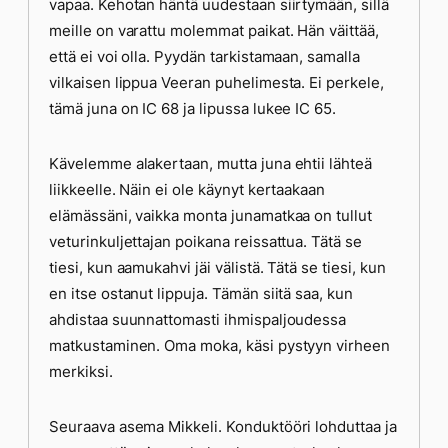
vapaa. Kehotan häntä uudestaan siirtymään, sillä
meille on varattu molemmat paikat. Hän väittää,
että ei voi olla. Pyydän tarkistamaan, samalla
vilkaisen lippua Veeran puhelimesta. Ei perkele,
tämä juna on IC 68 ja lipussa lukee IC 65.
Kävelemme alakertaan, mutta juna ehtii lähteä
liikkeelle. Näin ei ole käynyt kertaakaan
elämässäni, vaikka monta junamatkaa on tullut
veturinkuljettajan poikana reissattua. Tätä se
tiesi, kun aamukahvi jäi välistä. Tätä se tiesi, kun
en itse ostanut lippuja. Tämän siitä saa, kun
ahdistaa suunnattomasti ihmispaljoudessa
matkustaminen. Oma moka, käsi pystyyn virheen
merkiksi.
Seuraava asema Mikkeli. Konduktööri lohduttaa ja