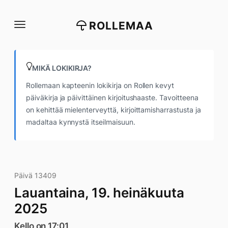
Siirry
suoraan
ROLLEMAA
sisältöön
MIKÄ LOKIKIRJA?
Rollemaan kapteenin lokikirja on Rollen kevyt
päiväkirja ja päivittäinen kirjoitushaaste. Tavoitteena
on kehittää mielenterveyttä, kirjoittamisharrastusta ja
madaltaa kynnystä itseilmaisuun.
Päivä 13409
Lauantaina, 19. heinäkuuta
2025
Kello on 17:01