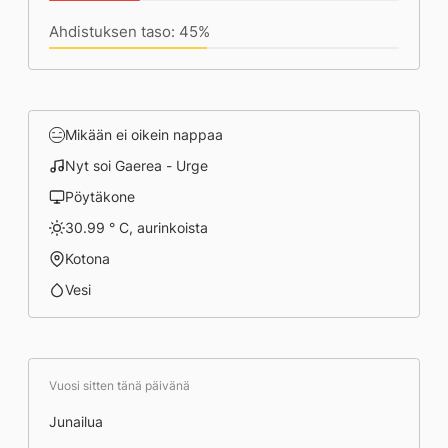
Ahdistuksen taso: 45%
Mikään ei oikein nappaa
Nyt soi Gaerea - Urge
Pöytäkone
30.99 ° C, aurinkoista
Kotona
Vesi
Vuosi sitten tänä päivänä
Junailua