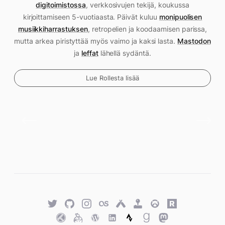
digitoimistossa
, verkkosivujen tekijä, koukussa
kirjoittamiseen 5-vuotiaasta. Päivät kuluu
monipuolisen
musiikkiharrastuksen
, retropelien ja koodaamisen parissa,
mutta arkea piristyttää myös vaimo ja kaksi lasta.
Mastodon
ja
leffat
lähellä sydäntä.
Lue Rollesta lisää
Twitter
GitHub
Twitter
Last.fm
Untappd
Retro
Overwatch
Rawg.io
Achievements
Trakt
Keybase
WordPress
WordPress
Strava
Goodreads
Mastodon