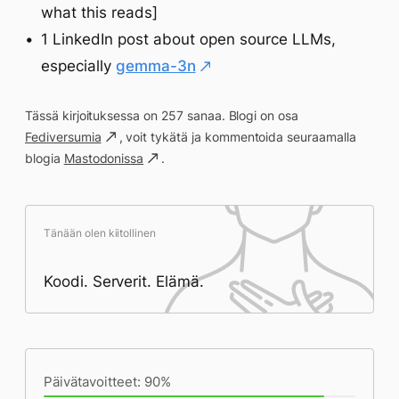
what this reads]
1 LinkedIn post about open source LLMs,
especially
gemma-3n
Tässä kirjoituksessa on 257 sanaa. Blogi on osa
Fediversumia
, voit tykätä ja kommentoida seuraamalla
blogia
Mastodonissa
.
Tänään olen kiitollinen
Koodi. Serverit. Elämä.
Päivän saavutukset kirjoittamishetkeen
(18:59) mennessä
Päivätavoitteet: 90%