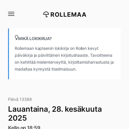
Siirry
suoraan
ROLLEMAA
sisältöön
MIKÄ LOKIKIRJA?
Rollemaan kapteenin lokikirja on Rollen kevyt
päiväkirja ja päivittäinen kirjoitushaaste. Tavoitteena
on kehittää mielenterveyttä, kirjoittamisharrastusta ja
madaltaa kynnystä itseilmaisuun.
Päivä 13388
Lauantaina, 28. kesäkuuta
2025
Kello on 18:59