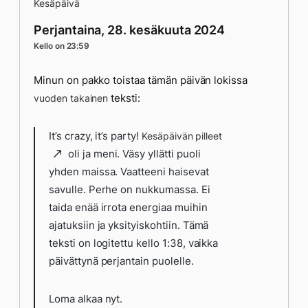
Kesäpäivä
Perjantaina, 28. kesäkuuta 2024
Kello on 23:59
Minun on pakko toistaa tämän päivän lokissa
teksti:
vuoden takainen
It’s crazy, it’s party!
Kesäpäivän pilleet
oli ja meni. Väsy yllätti puoli
yhden maissa. Vaatteeni haisevat
savulle. Perhe on nukkumassa. Ei
taida enää irrota energiaa muihin
ajatuksiin ja yksityiskohtiin. Tämä
teksti on logitettu kello 1:38, vaikka
päivättynä perjantain puolelle.
Loma alkaa nyt.