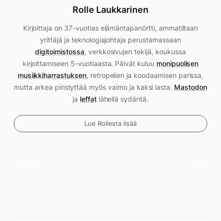
Rolle Laukkarinen
Kirjoittaja on 37-vuotias elämäntapanörtti, ammatiltaan
yrittäjä ja teknologiajohtaja perustamassaan
digitoimistossa
, verkkosivujen tekijä, koukussa
kirjoittamiseen 5-vuotiaasta. Päivät kuluu
monipuolisen
musiikkiharrastuksen
, retropelien ja koodaamisen parissa,
mutta arkea piristyttää myös vaimo ja kaksi lasta.
Mastodon
ja
leffat
lähellä sydäntä.
Lue Rollesta lisää