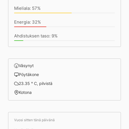
Mieliala: 57%
Energia: 32%
Ahdistuksen taso: 9%
Väsynyt
Pöytäkone
23.35 ° C, pilvistä
Kotona
Vuosi sitten tänä päivänä