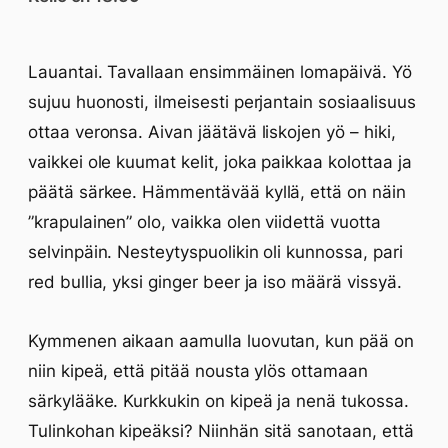
Lauantai. Tavallaan ensimmäinen lomapäivä. Yö
sujuu huonosti, ilmeisesti perjantain sosiaalisuus
ottaa veronsa. Aivan jäätävä liskojen yö – hiki,
vaikkei ole kuumat kelit, joka paikkaa kolottaa ja
päätä särkee. Hämmentävää kyllä, että on näin
”krapulainen” olo, vaikka olen viidettä vuotta
selvinpäin. Nesteytyspuolikin oli kunnossa, pari
red bullia, yksi ginger beer ja iso määrä vissyä.
Kymmenen aikaan aamulla luovutan, kun pää on
niin kipeä, että pitää nousta ylös ottamaan
särkylääke. Kurkkukin on kipeä ja nenä tukossa.
Tulinkohan kipeäksi? Niinhän sitä sanotaan, että