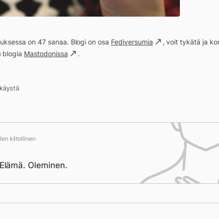
ituksessa on 47 sanaa. Blogi on osa
Fediversumia
, voit tykätä ja 
a blogia
Mastodonissa
.
kkäystä
en kiitollinen
. Elämä. Oleminen.
ivän saavutukset kirjoittamishetkeen (22:48) mennessä