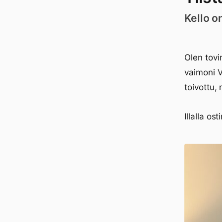
Kello o
Olen tovin
vaimoni V
toivottu,
Illalla os