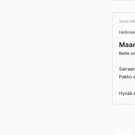
Vuosi sit
Hetkine
Maan
Kello o
Sairaan
Pakko e
Hyvää 