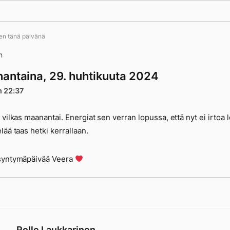
ten tänä päivänä
n
antaina, 29. huhtikuuta 2024
n 22:37
 vilkas maanantai. Energiat sen verran lopussa, että nyt ei irtoa l
lää taas hetki kerrallaan.
syntymäpäivää Veera
Rolle Laukkarinen