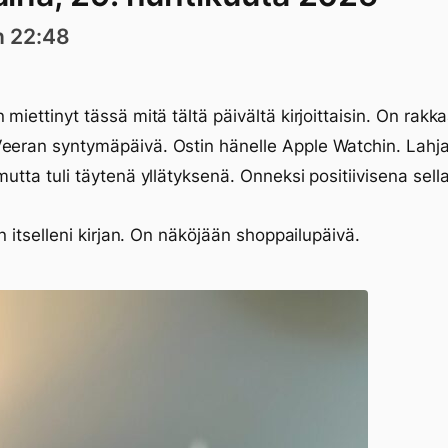
n 22:48
 miettinyt tässä mitä tältä päivältä kirjoittaisin. On rakk
eeran syntymäpäivä. Ostin hänelle Apple Watchin. Lahja
 mutta tuli täytenä yllätyksenä. Onneksi positiivisena sell
tin itselleni kirjan. On näköjään shoppailupäivä.