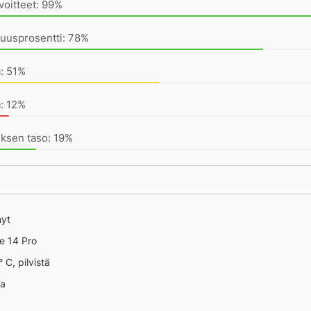
voitteet: 99%
 13329
uusprosentti: 78%
a: 51%
: 12%
ksen taso: 19%
nyt
e 14 Pro
 C, pilvistä
na