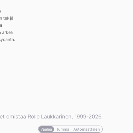
a
n tekijä,
n
a arkea
sydäntä.
et omistaa Rolle Laukkarinen, 1999-2026.
Vaalea
Tumma
Automaattinen