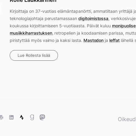
Kirjoittaja on 37-vuotias elämäntapanörtti, ammatiltaan yrittäjä j
teknologiajohtaja perustamassaan
digitoimistossa
, verkkosivuje
koukussa kirjoittamiseen 5-vuotiaasta. Päivät kuluu
monipuolise
musiikkiharrastuksen
, retropelien ja koodaamisen parissa, mutt
piristyttää myös vaimo ja kaksi lasta.
Mastodon
ja
leffat
lähellä 
Lue Rollesta lisää
ase
WordPress
WordPress
Strava
Goodreads
Mastodon
Oikeud