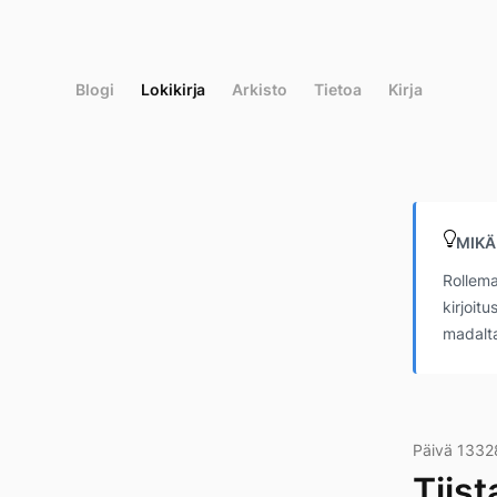
Siirry
suoraan
sisältöön
Blogi
Lokikirja
Arkisto
Tietoa
Kirja
MIKÄ
Rollema
kirjoit
madalta
Päivä 1332
Tiist