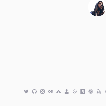
Twitter
GitHub
Twitter
Last.fm
Untappd
Retro
Overwatch
Rawg.io
Trakt
Keyb
Achievements