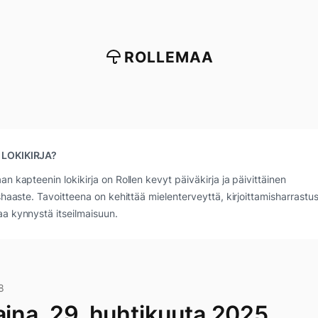
ROLLEMAA
 LOKIKIRJA?
an kapteenin lokikirja on Rollen kevyt päiväkirja ja päivittäinen
ushaaste. Tavoitteena on kehittää mielenterveyttä, kirjoittamisharrastus
a kynnystä itseilmaisuun.
8
aina, 29. huhtikuuta 2025