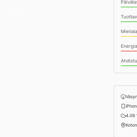
Päiväta
Päivä
Tuottav
Mielial
Energia
Ahdistu
Väsy
iPhon
4.06 °
Koto