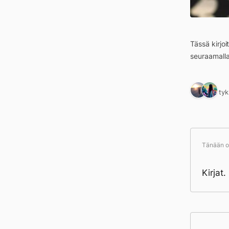
Tässä kirjo
seuraamall
2 ty
Tänään ol
Kirjat
Pä