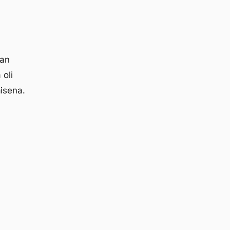
aan
 oli
aisena.