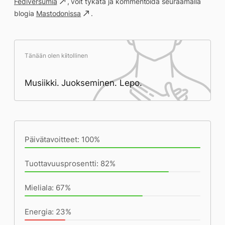
Fediversumia
, voit tykätä ja kommentoida seuraamalla
blogia
Mastodonissa
.
Tänään olen kiitollinen
Musiikki. Juokseminen. Lepo.
Päivän saavutukset kirjoittamishetkeen
(22:56) mennessä
Päivätavoitteet: 100%
Tuottavuusprosentti: 82%
Mieliala: 67%
Energia: 23%