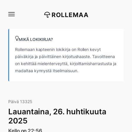
Siirry
suoraan
ROLLEMAA
sisältöön
MIKÄ LOKIKIRJA?
Rollemaan kapteenin lokikirja on Rollen kevyt
päiväkirja ja päivittäinen kirjoitushaaste. Tavoitteena
on kehittää mielenterveyttä, kirjoittamisharrastusta ja
madaltaa kynnystä itseilmaisuun.
Päivä 13325
Lauantaina, 26. huhtikuuta
2025
Kello on 22:56