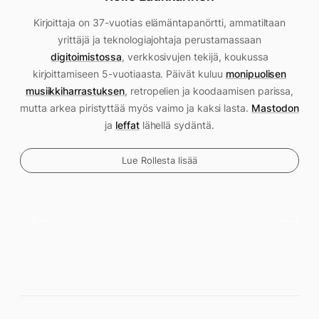
Kirjoittaja on 37-vuotias elämäntapanörtti, ammatiltaan
yrittäjä ja teknologiajohtaja perustamassaan
digitoimistossa
, verkkosivujen tekijä, koukussa
kirjoittamiseen 5-vuotiaasta. Päivät kuluu
monipuolisen
musiikkiharrastuksen
, retropelien ja koodaamisen parissa,
mutta arkea piristyttää myös vaimo ja kaksi lasta.
Mastodon
ja
leffat
lähellä sydäntä.
Lue Rollesta lisää