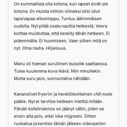
On kummallista olla kotona, kun lapset eivät ole
kotona. En muista milloin viimeksi olisi ollut
lapsivapaa viikonloppu. Tuntuu äärimmäisen
oudolta. Nyt pitää osata nauttia hetkestä. Veera
koittaa muistuttaa, että keskity tähän hetkeen. Ei
pidemmälle. Ei huomiseen. Vaan siihen mitä on
nyt. Oma rauha. Hiljaisuus.
Manu oli hieman surullinen bussille saattaessa.
Tulee kuulemma kova ikävä. Niin minullekin.
Mutta suru pois, sunnuntaina nähdään.
Kanansiivet fryeriin ja henkilökohtainen
chill mode
päälle. Nyt ei tarvitse hetkeen miettiä mitään.
Päivän kofeiiniannos on jäänyt väliin, joten se
ensin alta pois, ettei iske migreeni. Sitten
ruokailua ja kenties tämän jälkeen videopelien