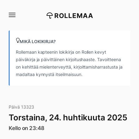
Siirry
suoraan
ROLLEMAA
sisältöön
MIKÄ LOKIKIRJA?
Rollemaan kapteenin lokikirja on Rollen kevyt
päiväkirja ja päivittäinen kirjoitushaaste. Tavoitteena
on kehittää mielenterveyttä, kirjoittamisharrastusta ja
madaltaa kynnystä itseilmaisuun.
Päivä 13323
Torstaina, 24. huhtikuuta 2025
Kello on 23:48