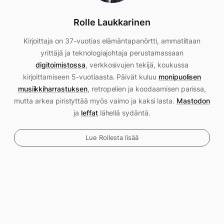
Rolle Laukkarinen
Kirjoittaja on 37-vuotias elämäntapanörtti, ammatiltaan
yrittäjä ja teknologiajohtaja perustamassaan
digitoimistossa
, verkkosivujen tekijä, koukussa
kirjoittamiseen 5-vuotiaasta. Päivät kuluu
monipuolisen
musiikkiharrastuksen
, retropelien ja koodaamisen parissa,
mutta arkea piristyttää myös vaimo ja kaksi lasta.
Mastodon
ja
leffat
lähellä sydäntä.
Lue Rollesta lisää