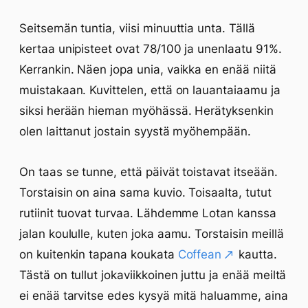
Seitsemän tuntia, viisi minuuttia unta. Tällä
kertaa unipisteet ovat 78/100 ja unenlaatu 91%.
Kerrankin. Näen jopa unia, vaikka en enää niitä
muistakaan. Kuvittelen, että on lauantaiaamu ja
siksi herään hieman myöhässä. Herätyksenkin
olen laittanut jostain syystä myöhempään.
On taas se tunne, että päivät toistavat itseään.
Torstaisin on aina sama kuvio. Toisaalta, tutut
rutiinit tuovat turvaa. Lähdemme Lotan kanssa
jalan koululle, kuten joka aamu. Torstaisin meillä
on kuitenkin tapana koukata
Coffean
kautta.
Tästä on tullut jokaviikkoinen juttu ja enää meiltä
ei enää tarvitse edes kysyä mitä haluamme, aina