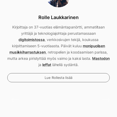
Rolle Laukkarinen
Kirjoittaja on 37-vuotias elämäntapanörtti, ammatiltaan
yrittäjä ja teknologiajohtaja perustamassaan
digitoimistossa
, verkkosivujen tekijä, koukussa
kirjoittamiseen 5-vuotiaasta. Päivät kuluu
monipuolisen
musiikkiharrastuksen
, retropelien ja koodaamisen parissa,
mutta arkea piristyttää myös vaimo ja kaksi lasta.
Mastodon
ja
leffat
lähellä sydäntä.
Lue Rollesta lisää