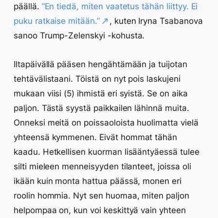
päällä.
”En tiedä, miten vaatetus tähän liittyy. Ei
puku ratkaise mitään.”
, kuten Iryna Tsabanova
sanoo Trump-Zelenskyi -kohusta.
Iltapäivällä pääsen hengähtämään ja tuijotan
tehtävälistaani. Töistä on nyt pois laskujeni
mukaan viisi (5) ihmistä eri syistä. Se on aika
paljon. Tästä syystä paikkailen lähinnä muita.
Onneksi meitä on poissaoloista huolimatta vielä
yhteensä kymmenen. Eivät hommat tähän
kaadu. Hetkellisen kuorman lisääntyäessä tulee
silti mieleen menneisyyden tilanteet, joissa oli
ikään kuin monta hattua päässä, monen eri
roolin hommia. Nyt sen huomaa, miten paljon
helpompaa on, kun voi keskittyä vain yhteen