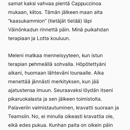
samat kaksi vahvaa pientä Cappuccinoa
mukaan, kiitos. Tämän jälkeen maan alta
”kaasukammion” (tietäjät tietää) läpi
Väinönkadun rinnettä päin. Minä puikahdan
terapiaan ja Lotta kouluun.
Meleni matkaa menneisyyteen, kun istun
terapian pehmeällä sohvalla. Höpötettyäni
aikani, huomaan lähteväni lounaalle. Aika
menettää jännästi merkityksen, kun jää
ajatustensa imuun. Seuraavaksi löydän itseni
pikaruokalasta ja sen jälkeen toimistolta.
Palaveriin valmistautuminen, kravatti suoraan ja
Teamsiin. No, ei minulla oikeasti kravattia ole,
eikä edes pukua. Kunhan paita on oikein päin