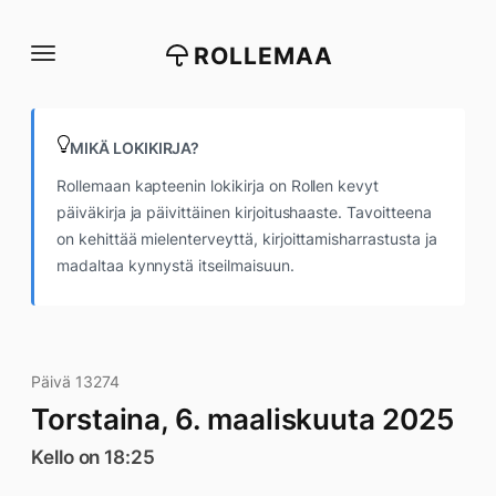
Siirry
suoraan
ROLLEMAA
sisältöön
MIKÄ LOKIKIRJA?
Rollemaan kapteenin lokikirja on Rollen kevyt
päiväkirja ja päivittäinen kirjoitushaaste. Tavoitteena
on kehittää mielenterveyttä, kirjoittamisharrastusta ja
madaltaa kynnystä itseilmaisuun.
Päivä 13274
Torstaina, 6. maaliskuuta 2025
Kello on 18:25