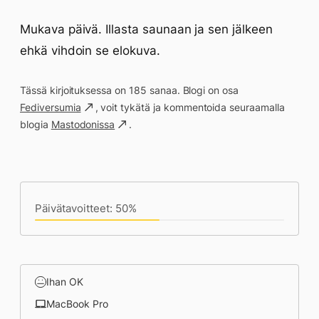
Mukava päivä. Illasta saunaan ja sen jälkeen
ehkä vihdoin se elokuva.
Tässä kirjoituksessa on 185 sanaa. Blogi on osa
Fediversumia
, voit tykätä ja kommentoida seuraamalla
blogia
Mastodonissa
.
Päivän saavutukset kirjoittamishetkeen
(17:53) mennessä
Päivätavoitteet: 50%
Ihan OK
MacBook Pro