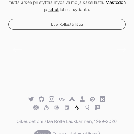
mutta arkea piristyttää myös vaimo ja kaksi lasta.
Mastodon
ja
leffat
lähellä sydäntä.
Lue Rollesta lisää
Twitter
GitHub
Twitter
Last.fm
Untappd
Retro
Overwatch
Rawg.io
Achievements
Trakt
Keybase
WordPress
WordPress
Strava
Goodreads
Mastodon
Oikeudet omistaa Rolle Laukkarinen, 1999-2026.
Vaalea
Tumma
Automaattinen