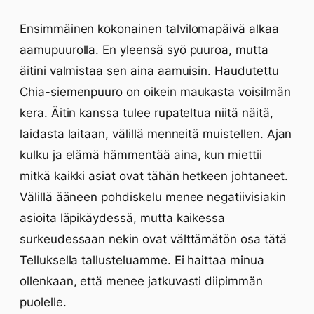
Ensimmäinen kokonainen talvilomapäivä alkaa
aamupuurolla. En yleensä syö puuroa, mutta
äitini valmistaa sen aina aamuisin. Haudutettu
Chia-siemenpuuro on oikein maukasta voisilmän
kera. Äitin kanssa tulee rupateltua niitä näitä,
laidasta laitaan, välillä menneitä muistellen. Ajan
kulku ja elämä hämmentää aina, kun miettii
mitkä kaikki asiat ovat tähän hetkeen johtaneet.
Välillä ääneen pohdiskelu menee negatiivisiakin
asioita läpikäydessä, mutta kaikessa
surkeudessaan nekin ovat välttämätön osa tätä
Telluksella tallusteluamme. Ei haittaa minua
ollenkaan, että menee jatkuvasti diipimmän
puolelle.