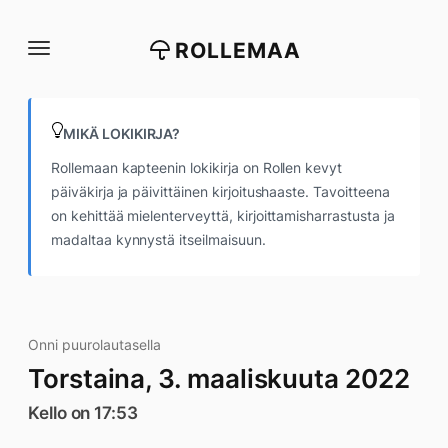
Siirry
suoraan
ROLLEMAA
sisältöön
MIKÄ LOKIKIRJA?
Rollemaan kapteenin lokikirja on Rollen kevyt
päiväkirja ja päivittäinen kirjoitushaaste. Tavoitteena
on kehittää mielenterveyttä, kirjoittamisharrastusta ja
madaltaa kynnystä itseilmaisuun.
Onni puurolautasella
Torstaina, 3. maaliskuuta 2022
Kello on 17:53