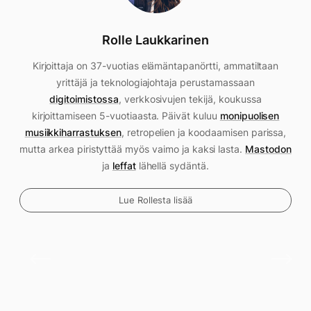
Rolle Laukkarinen
Kirjoittaja on 37-vuotias elämäntapanörtti, ammatiltaan
yrittäjä ja teknologiajohtaja perustamassaan
digitoimistossa
, verkkosivujen tekijä, koukussa
kirjoittamiseen 5-vuotiaasta. Päivät kuluu
monipuolisen
musiikkiharrastuksen
, retropelien ja koodaamisen parissa,
mutta arkea piristyttää myös vaimo ja kaksi lasta.
Mastodon
ja
leffat
lähellä sydäntä.
Lue Rollesta lisää