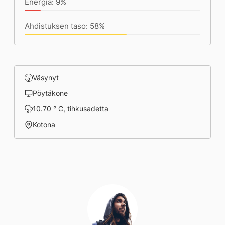
Energia: 9%
Ahdistuksen taso: 58%
Väsynyt
Pöytäkone
10.70 ° C, tihkusadetta
Kotona