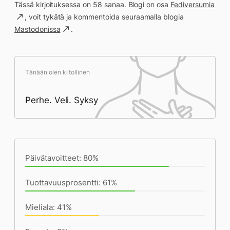
Tässä kirjoituksessa on 58 sanaa. Blogi on osa
Fediversumia
, voit tykätä ja kommentoida seuraamalla blogia
Mastodonissa
.
Tänään olen kiitollinen
Perhe. Veli. Syksy
Päivän saavutukset kirjoittamishetkeen
(22:47) mennessä
Päivätavoitteet: 80%
Tuottavuusprosentti: 61%
Mieliala: 41%