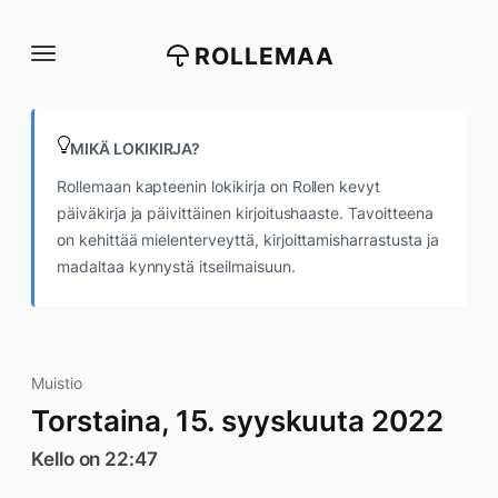
Siirry
suoraan
ROLLEMAA
sisältöön
MIKÄ LOKIKIRJA?
Rollemaan kapteenin lokikirja on Rollen kevyt
päiväkirja ja päivittäinen kirjoitushaaste. Tavoitteena
on kehittää mielenterveyttä, kirjoittamisharrastusta ja
madaltaa kynnystä itseilmaisuun.
Muistio
Torstaina, 15. syyskuuta 2022
Kello on 22:47