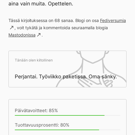
aina vain muita. Opettelen.
Tässä kirjoituksessa on 68 sanaa. Blogi on osa
Fediversumia
, voit tykätä ja kommentoida seuraamalla blogia
Mastodonissa
.
Tänään olen kiitollinen
Perjantai. Työviikko paketissa. Oma sänky.
Päivän saavutukset kirjoittamishetkeen
(20:35) mennessä
Päivätavoitteet: 85%
Tuottavuusprosentti: 80%