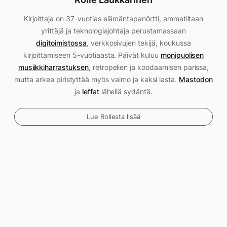
Kirjoittaja on 37-vuotias elämäntapanörtti, ammatiltaan
yrittäjä ja teknologiajohtaja perustamassaan
digitoimistossa
, verkkosivujen tekijä, koukussa
kirjoittamiseen 5-vuotiaasta. Päivät kuluu
monipuolisen
musiikkiharrastuksen
, retropelien ja koodaamisen parissa,
mutta arkea piristyttää myös vaimo ja kaksi lasta.
Mastodon
ja
leffat
lähellä sydäntä.
Lue Rollesta lisää