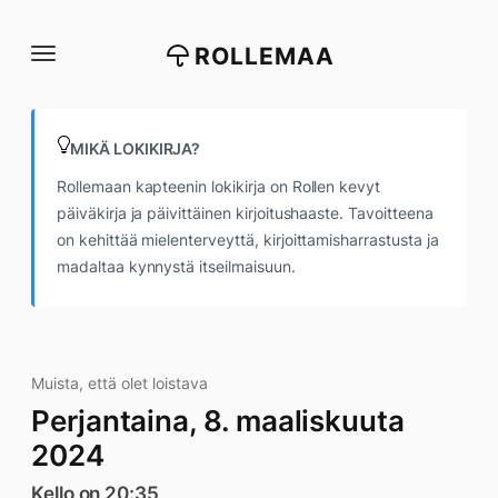
Siirry
suoraan
ROLLEMAA
sisältöön
MIKÄ LOKIKIRJA?
Rollemaan kapteenin lokikirja on Rollen kevyt
päiväkirja ja päivittäinen kirjoitushaaste. Tavoitteena
on kehittää mielenterveyttä, kirjoittamisharrastusta ja
madaltaa kynnystä itseilmaisuun.
Muista, että olet loistava
Perjantaina, 8. maaliskuuta
2024
Kello on 20:35