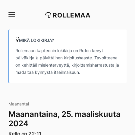
Siirry
suoraan
ROLLEMAA
sisältöön
MIKÄ LOKIKIRJA?
Rollemaan kapteenin lokikirja on Rollen kevyt
päiväkirja ja päivittäinen kirjoitushaaste. Tavoitteena
on kehittää mielenterveyttä, kirjoittamisharrastusta ja
madaltaa kynnystä itseilmaisuun.
Maanantai
Maanantaina, 25. maaliskuuta
2024
Kello on 22:11