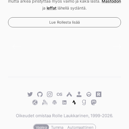
mutta arkea piristyttää myös vaimo ja kaksi lasta.
Mastodon
ja
leffat
lähellä sydäntä.
Lue Rollesta lisää
Twitter
GitHub
Twitter
Last.fm
Untappd
Retro
Overwatch
Rawg.io
Achievements
Trakt
Keybase
WordPress
WordPress
Strava
Goodreads
Mastodon
Oikeudet omistaa Rolle Laukkarinen, 1999-2026.
Vaalea
Tumma
Automaattinen