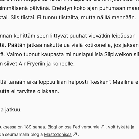
nsimmäisenä päivänä. Erehdyn koko ajan puhumaan maan
stai. Siis tiistai. Ei tunnu tiistailta, mutta näillä mennään.
innan kehittämiseen liittyvät puuhat vievätkin leipäosan
stä. Päätän jatkaa nakuttelua vielä kotikonella, jos jaksan
ä. Vaimo tuonut kaupasta miinuslapullisia Siipiweikon sii
siivet Air Fryeriin ja koneelle.
ttä tänään aika loppuu liian helposti ”kesken”. Maailma ei
utta ei tarvitse ollakaan.
 jatkuu.
ituksessa on 189 sanaa. Blogi on osa
Fediversumia
, voit tykätä ja
a seuraamalla blogia
Mastodonissa
.