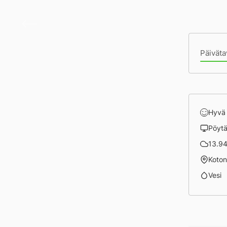
Herm
Pä
Päiväta
Hyvä
Pöyt
13.94 
Koto
Vesi