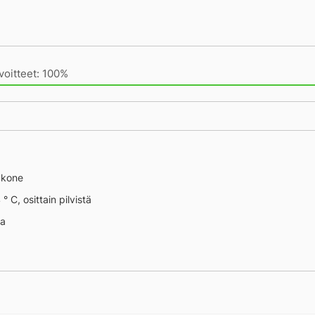
ot
ivän saavutukset kirjoittamishetkeen (20:07) mennessä
voitteet: 100%
äkone
° C, osittain pilvistä
na