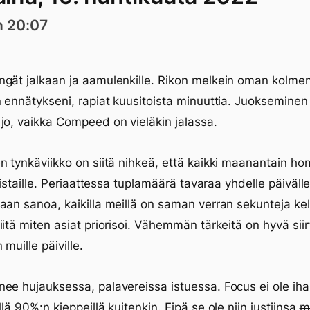
n 20:07
gät jalkaan ja aamulenkille. Rikon melkein oman kolme
n ennätykseni, rapiat kuusitoista minuuttia. Juokseminen
jo, vaikka Compeed on vieläkin jalassa.
n tynkäviikko on siitä nihkeä, että kaikki maanantain h
tiistaille. Periaattessa tuplamäärä tavaraa yhdelle päiväll
aan sanoa, kaikilla meillä on saman verran sekunteja kel
iitä miten asiat priorisoi. Vähemmän tärkeitä on hyvä sii
muille päiville.
ee hujauksessa, palavereissa istuessa. Focus ei ole ih
lä 90%:n kieppeillä kuitenkin. Eipä se ole niin justiinsa
m