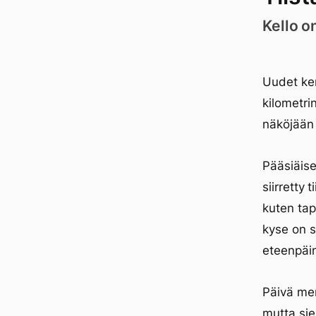
Kello o
Uudet ken
kilometri
näköjään 
Pääsiäise
siirretty 
kuten tap
kyse on s
eteenpäin 
Päivä men
mutta siel