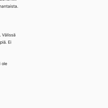
antaista.
. Välissä
piä. Ei
 ole