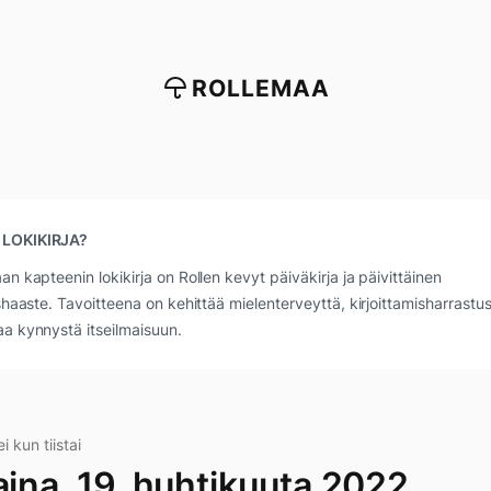
ROLLEMAA
 LOKIKIRJA?
an kapteenin lokikirja on Rollen kevyt päiväkirja ja päivittäinen
ushaaste. Tavoitteena on kehittää mielenterveyttä, kirjoittamisharrastus
a kynnystä itseilmaisuun.
 kun tiistai
aina, 19. huhtikuuta 2022