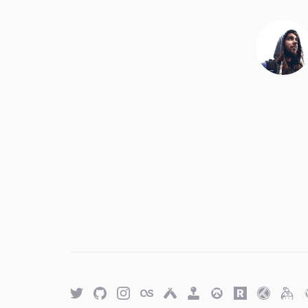
Twitter
GitHub
Twitter
Last.fm
Untappd
Retro
Overwatch
Rawg.io
Trakt
Keyb
Achievements