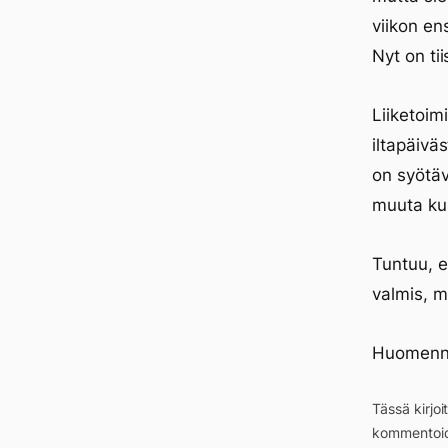
viikon e
Nyt on tii
Liiketoim
iltapäivä
on syötäv
muuta kun 
Tuntuu, e
valmis, m
Huomenna
Tässä kirjo
kommentoid