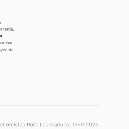
a
n tekijä,
n
a arkea
sydäntä.
et omistaa Rolle Laukkarinen, 1999-2026.