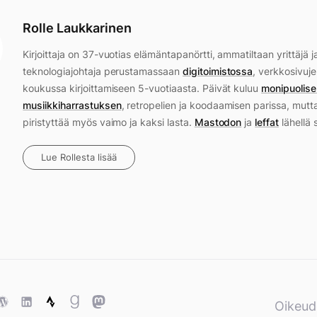
Rolle Laukkarinen
Kirjoittaja on 37-vuotias elämäntapanörtti, ammatiltaan yrittäjä j
teknologiajohtaja perustamassaan
digitoimistossa
, verkkosivuje
koukussa kirjoittamiseen 5-vuotiaasta. Päivät kuluu
monipuolise
musiikkiharrastuksen
, retropelien ja koodaamisen parissa, mutt
piristyttää myös vaimo ja kaksi lasta.
Mastodon
ja
leffat
lähellä 
Lue Rollesta lisää
ase
WordPress
WordPress
Strava
Goodreads
Mastodon
Oikeud