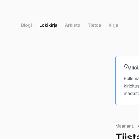
Siirry
suoraan
sisältöön
Blogi
Lokikirja
Arkisto
Tietoa
Kirja
MIKÄ
Rollema
kirjoit
madalta
Maanant… ei
Tiist