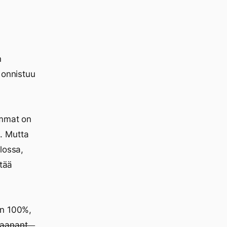
n
 onnistuu
ommat on
e. Mutta
lossa,
rtää
an 100%,
aanant…