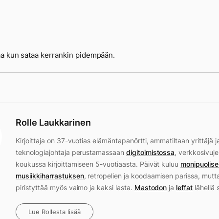
a kun sataa kerrankin pidempään.
Rolle Laukkarinen
Kirjoittaja on 37-vuotias elämäntapanörtti, ammatiltaan yrittäjä j
teknologiajohtaja perustamassaan
digitoimistossa
, verkkosivuje
koukussa kirjoittamiseen 5-vuotiaasta. Päivät kuluu
monipuolise
musiikkiharrastuksen
, retropelien ja koodaamisen parissa, mutt
piristyttää myös vaimo ja kaksi lasta.
Mastodon
ja
leffat
lähellä 
Lue Rollesta lisää