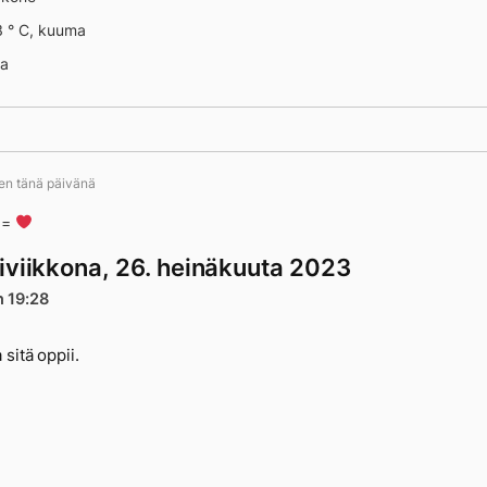
 ° C, kuuma
na
tään
ten tänä päivänä
n =
iviikkona, 26. heinäkuuta 2023
n 19:28
 sitä oppii.