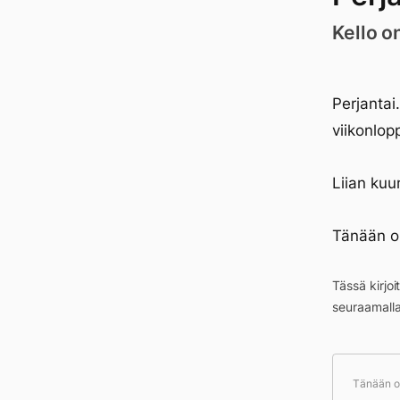
Kello o
Perjantai
viikonlopp
Liian ku
Tänään o
Tässä kirjo
seuraamall
Tänään ol