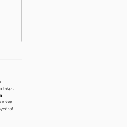
a
n tekijä,
n
a arkea
sydäntä.