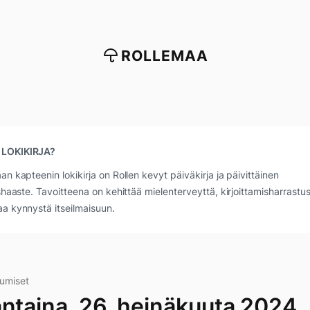
ROLLEMAA
 LOKIKIRJA?
an kapteenin lokikirja on Rollen kevyt päiväkirja ja päivittäinen
ushaaste. Tavoitteena on kehittää mielenterveyttä, kirjoittamisharrastus
a kynnystä itseilmaisuun.
lumiset
antaina, 26. heinäkuuta 2024