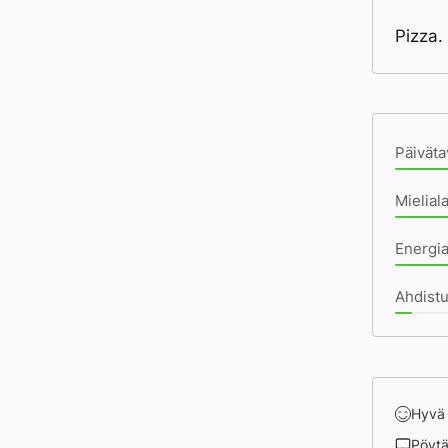
Pizza. 
Pä
Päiväta
Mielial
Energi
Ahdist
Hyvä
Pöyt