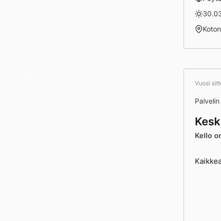
30.03
Koto
Ei mi
Vuosi sit
Palveli
Kesk
Kello o
Kaikkea