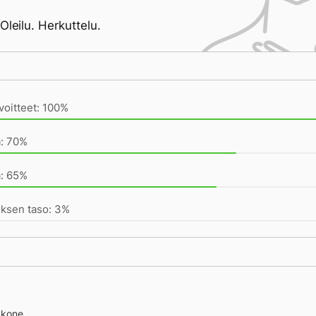
Oleilu. Herkuttelu.
ivän saavutukset kirjoittamishetkeen (16:40) mennessä
voitteet: 100%
a: 70%
a: 65%
uksen taso: 3%
äkone