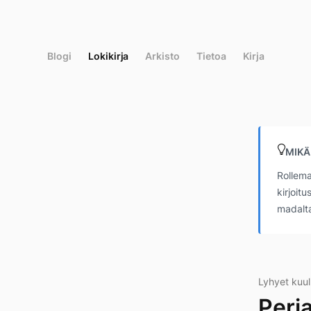
Siirry
suoraan
sisältöön
Blogi
Lokikirja
Arkisto
Tietoa
Kirja
MIKÄ
Rollema
kirjoit
madalta
Lyhyet kuu
Perj