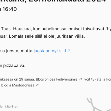
n 16:40
. Taas. Hauskaa, kun puhelimessa ihmiset toivottavat ”h
ua”. Lomalaiselle sillä ei ole juurikaan väliä.
uma juosta, mutta
juostaan nyt silti
.
n pizzapäivä.
ituksessa on 29 sanaa. Blogi on osa
Fediversumia
, voit tykätä ja 
a blogia
Mastodonissa
.
en kiitollinen